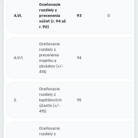
Oceňovacie
rozdiely z
A.VI.
precenenia
93
0
súčet (r. 94 až
r. 96)
Oceňovacie
rozdiely z
precenenia
A.VI.1.
94
majetku a
záväzkov (+/-
414)
Oceňovacie
rozdiely z
2.
kapitálových
95
účastín (+/-
415)
Oceňovacie
rozdiely z