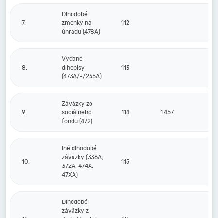
Dlhodobé
7.
zmenky na
112
úhradu (478A)
Vydané
8.
dlhopisy
113
(473A/-/255A)
Záväzky zo
9.
sociálneho
114
1 457
fondu (472)
Iné dlhodobé
záväzky (336A,
10.
115
372A, 474A,
47XA)
Dlhodobé
záväzky z