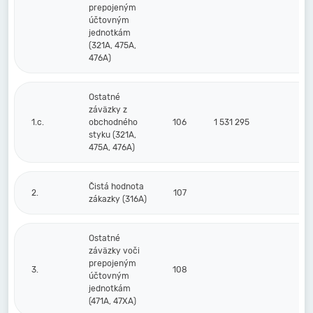
prepojeným
účtovným
jednotkám
(321A, 475A,
476A)
Ostatné
záväzky z
1.c.
obchodného
106
1 531 295
styku (321A,
475A, 476A)
Čistá hodnota
2.
107
zákazky (316A)
Ostatné
záväzky voči
prepojeným
3.
108
účtovným
jednotkám
(471A, 47XA)