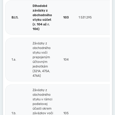
Dlhodobé
záväzky z
obchodného
B.I.1.
103
1 531 295
styku súčet
(r. 104 až r.
106)
Záväzky z
obchodného
styku voči
prepojeným
1.a.
104
účtovným
jednotkám
(321A, 475A,
476A)
Záväzky z
obchodného
styku v rámci
podielovej
účasti okrem
1.b.
záväzkov voči
105