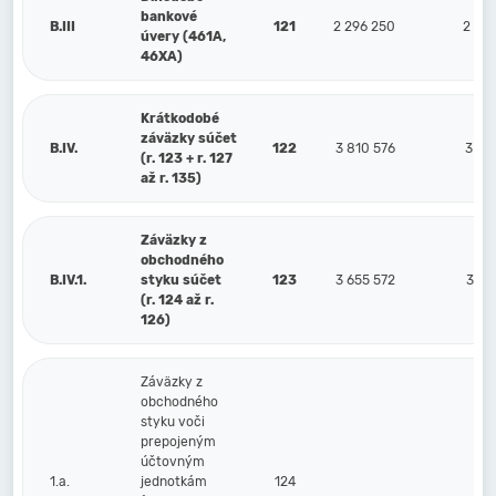
bankové
B.III
121
2 296 250
2 461
úvery (461A,
46XA)
Krátkodobé
záväzky súčet
B.IV.
122
3 810 576
3 51
(r. 123 + r. 127
až r. 135)
Záväzky z
obchodného
B.IV.1.
styku súčet
123
3 655 572
3 37
(r. 124 až r.
126)
Záväzky z
obchodného
styku voči
prepojeným
účtovným
1.a.
jednotkám
124