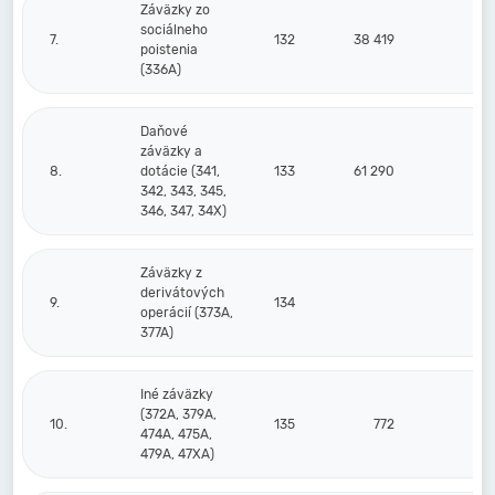
Záväzky zo
sociálneho
7.
132
38 419
36
poistenia
(336A)
Daňové
záväzky a
8.
dotácie (341,
133
61 290
59
342, 343, 345,
346, 347, 34X)
Záväzky z
derivátových
9.
134
operácií (373A,
377A)
Iné záväzky
(372A, 379A,
10.
135
772
474A, 475A,
479A, 47XA)