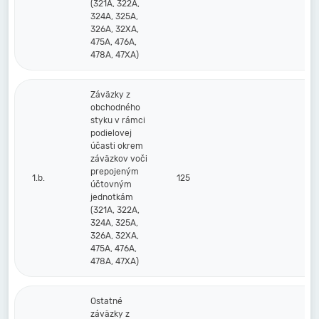
(321A, 322A,
324A, 325A,
326A, 32XA,
475A, 476A,
478A, 47XA)
Záväzky z
obchodného
styku v rámci
podielovej
účasti okrem
záväzkov voči
prepojeným
1.b.
125
účtovným
jednotkám
(321A, 322A,
324A, 325A,
326A, 32XA,
475A, 476A,
478A, 47XA)
Ostatné
záväzky z