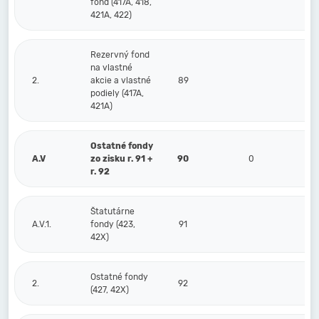
fond (417A, 418,
421A, 422)
Rezervný fond
na vlastné
2.
akcie a vlastné
89
podiely (417A,
421A)
Ostatné fondy
A.V
zo zisku r. 91 +
90
0
r. 92
Štatutárne
A.V.1.
fondy (423,
91
42X)
Ostatné fondy
2.
92
(427, 42X)