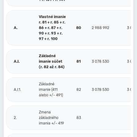
Vlastné imanie
r. 81 + r. 85 + r.
A.
86 + r. 87 + r.
80
2 988 992
3 084
90 + r. 93 + r.
97 + r. 100
Základné
A.I.
imanie súčet
81
3 078 530
3 078
(r. 82 až r. 84)
Základné
A.I.1.
imanie (411
82
3 078 530
3 078
alebo +/- 491)
Zmena
2.
základného
83
imania +/- 419