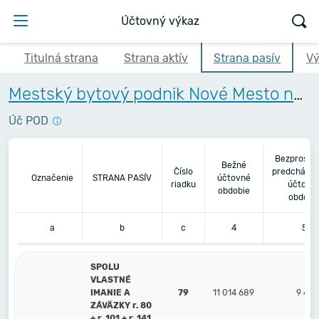
Účtovný výkaz
Titulná strana
Strana aktív
Strana pasív
Vý
Mestský bytový podnik Nové Mesto nad Váhom s.r.o.
Úč POD
Bezprostr
Bežné
Číslo
predchádza
Označenie
STRANA PASÍV
účtovné
riadku
účtovn
obdobie
obdobi
a
b
c
4
5
SPOLU
VLASTNÉ
IMANIE A
79
11 014 689
9 423
ZÁVÄZKY r. 80
+ r. 101 + r. 141