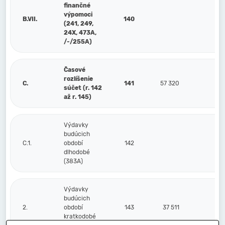
finančné
výpomoci
B.VII.
140
(241, 249,
24X, 473A,
/-/255A)
Časové
rozlíšenie
C.
141
57 320
30
súčet (r. 142
až r. 145)
Výdavky
budúcich
C.1.
období
142
dlhodobé
(383A)
Výdavky
budúcich
2.
období
143
37 511
1
kratkodobé