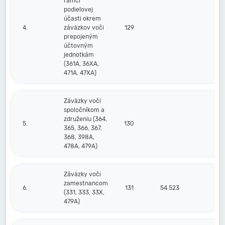
rámci
podielovej
účasti okrem
4.
záväzkov voči
129
prepojeným
účtovným
jednotkám
(361A, 36XA,
471A, 47XA)
Záväzky voči
spoločníkom a
združeniu (364,
5.
130
365, 366, 367,
368, 398A,
478A, 479A)
Záväzky voči
zamestnancom
6.
131
54 523
48
(331, 333, 33X,
479A)