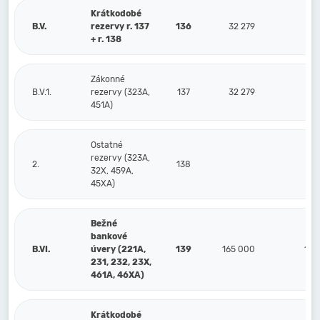
Krátkodobé
B.V.
rezervy r. 137
136
32 279
3
+ r. 138
Zákonné
B.V.1.
rezervy (323A,
137
32 279
3
451A)
Ostatné
rezervy (323A,
2.
138
32X, 459A,
45XA)
Bežné
bankové
B.VI.
úvery (221A,
139
165 000
165
231, 232, 23X,
461A, 46XA)
Krátkodobé