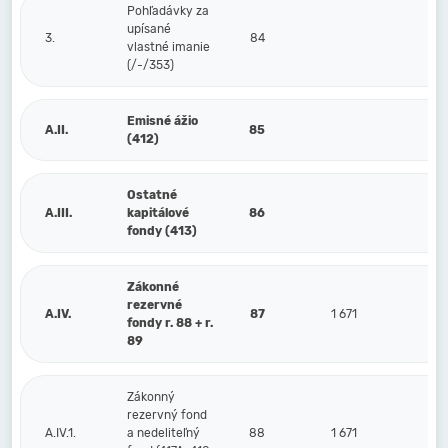
Pohľadávky za
upísané
3.
84
vlastné imanie
(/-/353)
Emisné ážio
A.II.
85
(412)
Ostatné
A.III.
kapitálové
86
fondy (413)
Zákonné
rezervné
A.IV.
87
1 671
fondy r. 88 + r.
89
Zákonný
rezervný fond
A.IV.1.
a nedeliteľný
88
1 671