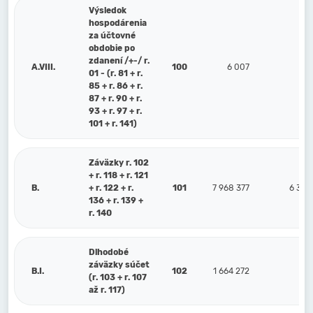
Výsledok
hospodárenia
za účtovné
obdobie po
zdanení /+-/ r.
A.VIII.
100
6 007
4
01 - (r. 81 + r.
85 + r. 86 + r.
87 + r. 90 + r.
93 + r. 97 + r.
101 + r. 141)
Záväzky r. 102
+ r. 118 + r. 121
B.
+ r. 122 + r.
101
7 968 377
6 308
136 + r. 139 +
r. 140
Dlhodobé
záväzky súčet
B.I.
102
1 664 272
130
(r. 103 + r. 107
až r. 117)