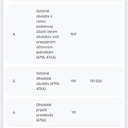
Ostatné
záväzky v
rámci
podielovej
účasti okrem
4.
109
záväzkov voči
prepojeným
účtovným
jednotkám
(471A, 47XA)
Ostatné
dlhodobé
5.
110
131 520
129
záväzky (479A,
47XA)
Dlhodobé
prijaté
6.
111
preddavky
(475A)