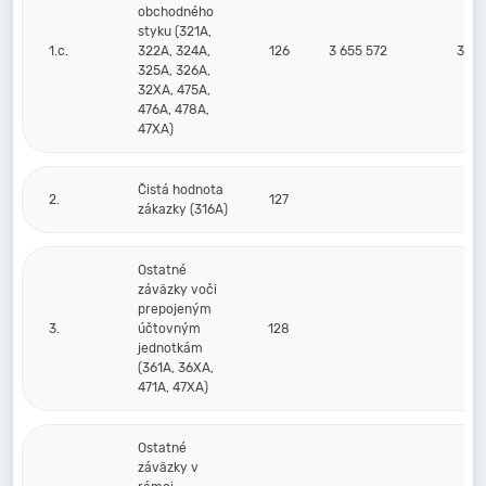
obchodného
styku (321A,
1.c.
322A, 324A,
126
3 655 572
3 37
325A, 326A,
32XA, 475A,
476A, 478A,
47XA)
Čistá hodnota
2.
127
zákazky (316A)
Ostatné
záväzky voči
prepojeným
3.
účtovným
128
jednotkám
(361A, 36XA,
471A, 47XA)
Ostatné
záväzky v