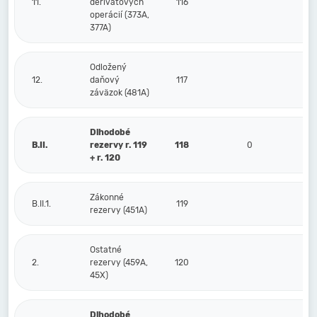
11.
derivátových
116
operácií (373A,
377A)
Odložený
12.
daňový
117
záväzok (481A)
Dlhodobé
B.II.
rezervy r. 119
118
0
+ r. 120
Zákonné
B.II.1.
119
rezervy (451A)
Ostatné
2.
rezervy (459A,
120
45X)
Dlhodobé