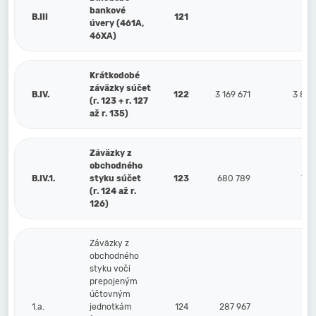
bankové
B.III
121
úvery (461A,
46XA)
Krátkodobé
záväzky súčet
B.IV.
122
3 169 671
3 824
(r. 123 + r. 127
až r. 135)
Záväzky z
obchodného
B.IV.1.
styku súčet
123
680 789
763
(r. 124 až r.
126)
Záväzky z
obchodného
styku voči
prepojeným
účtovným
1.a.
jednotkám
124
287 967
339