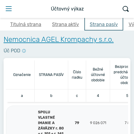
Účtovný výkaz
Titulná strana
Strana aktív
Strana pasív
Vý
Nemocnica AGEL Krompachy s.r.o.
Úč POD
Bezprostr
Bežné
Číslo
predchádza
Označenie
STRANA PASÍV
účtovné
riadku
účtovn
obdobie
obdobie
a
b
c
4
5
SPOLU
VLASTNÉ
IMANIE A
79
9 026 071
7 866
ZÁVÄZKY r. 80
+ r. 101 + r. 141