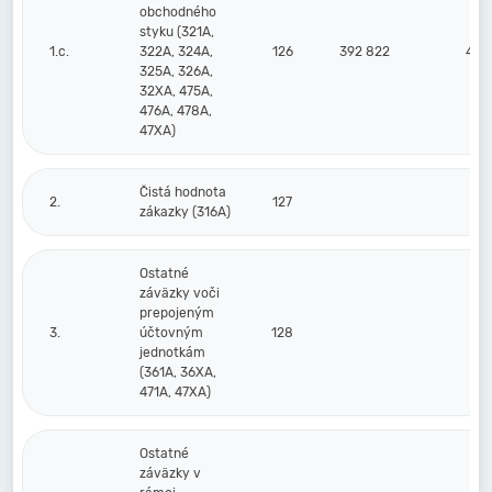
obchodného
styku (321A,
1.c.
322A, 324A,
126
392 822
423
325A, 326A,
32XA, 475A,
476A, 478A,
47XA)
Čistá hodnota
2.
127
zákazky (316A)
Ostatné
záväzky voči
prepojeným
3.
účtovným
128
jednotkám
(361A, 36XA,
471A, 47XA)
Ostatné
záväzky v