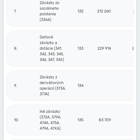
Záväzky zo
sociálneho
7.
132
212 260
255
poistenia
(336A)
Daňové
záväzky a
8.
dotácie (341,
133
229 914
259
342, 343, 345,
346, 347, 34X)
Záväzky z
derivátových
9.
134
operácií (373A,
377A)
Iné záväzky
(372A, 379A,
10.
135
83 709
89
474A, 475A,
479A, 47XA)