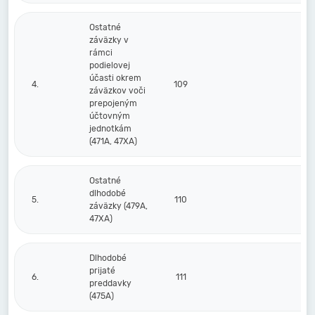
Ostatné
záväzky v
rámci
podielovej
účasti okrem
4.
109
záväzkov voči
prepojeným
účtovným
jednotkám
(471A, 47XA)
Ostatné
dlhodobé
5.
110
záväzky (479A,
47XA)
Dlhodobé
prijaté
6.
111
preddavky
(475A)