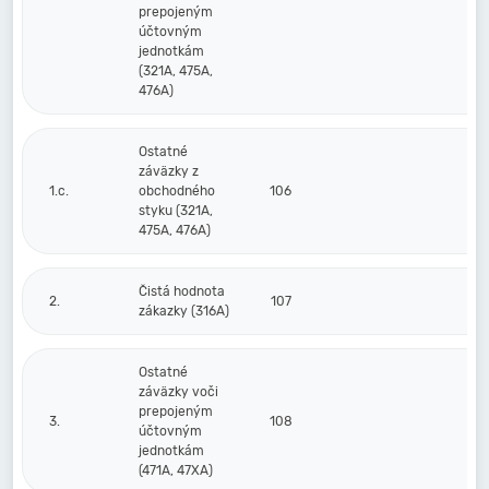
prepojeným
účtovným
jednotkám
(321A, 475A,
476A)
Ostatné
záväzky z
1.c.
obchodného
106
styku (321A,
475A, 476A)
Čistá hodnota
2.
107
zákazky (316A)
Ostatné
záväzky voči
prepojeným
3.
108
účtovným
jednotkám
(471A, 47XA)