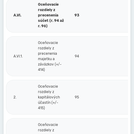
Oceňovacie
rozdiely z
A.VI.
precenenia
93
súčet (r. 94 až
r. 96)
Oceňovacie
rozdiely z
precenenia
A.VI.1.
94
majetku a
záväzkov (+/-
414)
Oceňovacie
rozdiely z
2.
kapitálových
95
účastín (+/-
415)
Oceňovacie
rozdiely z