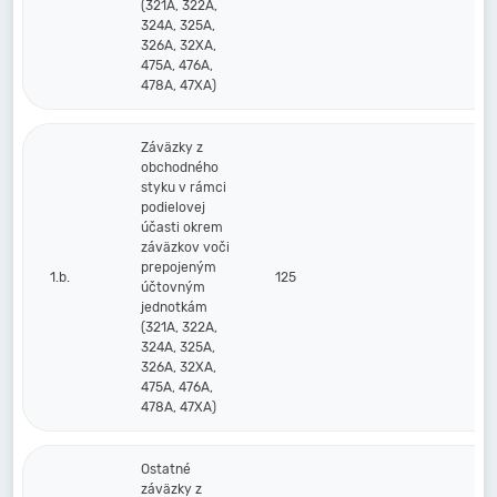
(321A, 322A,
324A, 325A,
326A, 32XA,
475A, 476A,
478A, 47XA)
Záväzky z
obchodného
styku v rámci
podielovej
účasti okrem
záväzkov voči
prepojeným
1.b.
125
účtovným
jednotkám
(321A, 322A,
324A, 325A,
326A, 32XA,
475A, 476A,
478A, 47XA)
Ostatné
záväzky z