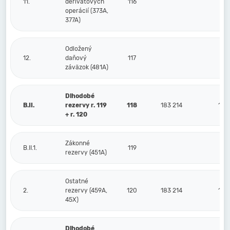
11.
derivátových
116
operácií (373A,
377A)
Odložený
12.
daňový
117
záväzok (481A)
Dlhodobé
B.II.
rezervy r. 119
118
183 214
190
+ r. 120
Zákonné
B.II.1.
119
rezervy (451A)
Ostatné
2.
rezervy (459A,
120
183 214
190
45X)
Dlhodobé