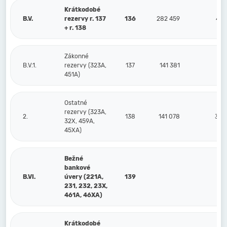
Krátkodobé
B.V.
rezervy r. 137
136
282 459
497
+ r. 138
Zákonné
B.V.1.
rezervy (323A,
137
141 381
177
451A)
Ostatné
rezervy (323A,
2.
138
141 078
320
32X, 459A,
45XA)
Bežné
bankové
B.VI.
úvery (221A,
139
231, 232, 23X,
461A, 46XA)
Krátkodobé