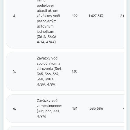
rámci
podielovej
účasti okrem
4.
záväzkov voči
129
1 427 313
2 050
prepojeným
účtovným
jednotkám
(361A, 36XA,
471A, 47XA)
Záväzky voči
spoločníkom a
združeniu (364,
5.
130
365, 366, 367,
368, 398A,
478A, 479A)
Záväzky voči
zamestnancom
6.
131
535 686
405
(331, 333, 33X,
479A)