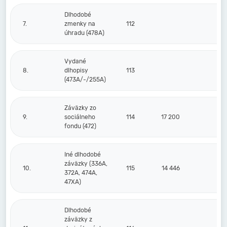
Dlhodobé
7.
zmenky na
112
úhradu (478A)
Vydané
8.
dlhopisy
113
(473A/-/255A)
Záväzky zo
9.
sociálneho
114
17 200
13
fondu (472)
Iné dlhodobé
záväzky (336A,
10.
115
14 446
94
372A, 474A,
47XA)
Dlhodobé
záväzky z