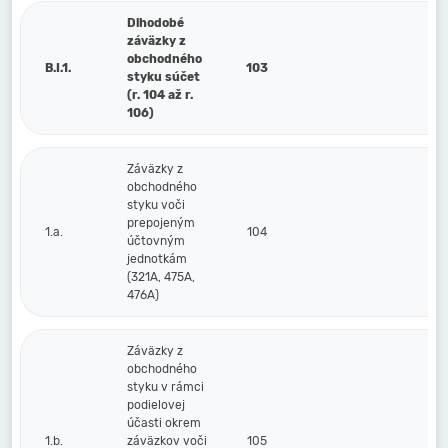
Dlhodobé
záväzky z
obchodného
B.I.1.
103
styku súčet
(r. 104 až r.
106)
Záväzky z
obchodného
styku voči
prepojeným
1.a.
104
účtovným
jednotkám
(321A, 475A,
476A)
Záväzky z
obchodného
styku v rámci
podielovej
účasti okrem
1.b.
záväzkov voči
105