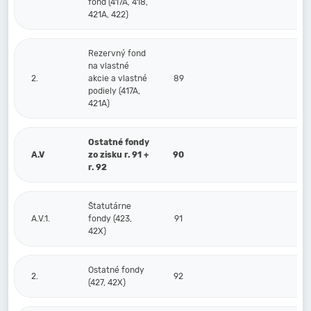
fond (417A, 418,
421A, 422)
Rezervný fond
na vlastné
2.
akcie a vlastné
89
podiely (417A,
421A)
Ostatné fondy
A.V
zo zisku r. 91 +
90
r. 92
Štatutárne
A.V.1.
fondy (423,
91
42X)
Ostatné fondy
2.
92
(427, 42X)