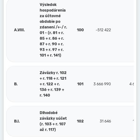
Výsledok
hospodárenia
za účtovné
obdobie po
zdanení /+-/ r.
A.VIII.
100
-512 422
44
01 - (r. 81 + r.
85 + r. 86 + r.
87 + r. 90 + r.
93 + r. 97 + r.
101 + r. 141)
Záväzky r. 102
+ r. 118 + r. 121
B.
+ r. 122 + r.
101
3 666 990
4 620
136 + r. 139 +
r. 140
Dlhodobé
záväzky súčet
B.I.
102
31 646
107
(r. 103 + r. 107
až r. 117)