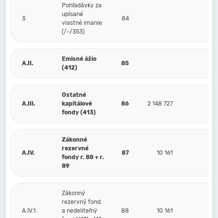
Pohľadávky za
upísané
3.
84
vlastné imanie
(/-/353)
Emisné ážio
A.II.
85
(412)
Ostatné
A.III.
kapitálové
86
2 148 727
148
fondy (413)
Zákonné
rezervné
A.IV.
87
10 161
10
fondy r. 88 + r.
89
Zákonný
rezervný fond
A.IV.1.
a nedeliteľný
88
10 161
10