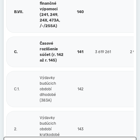
finančné
výpomoci
B.VII.
140
(241, 249,
24X, 473A,
/-/255A)
Časové
rozlíšenie
C.
141
3 619 261
2 993
súčet (r. 142
až r. 145)
Výdavky
budúcich
C.1.
období
142
dlhodobé
(383A)
Výdavky
budúcich
2.
období
143
kratkodobé