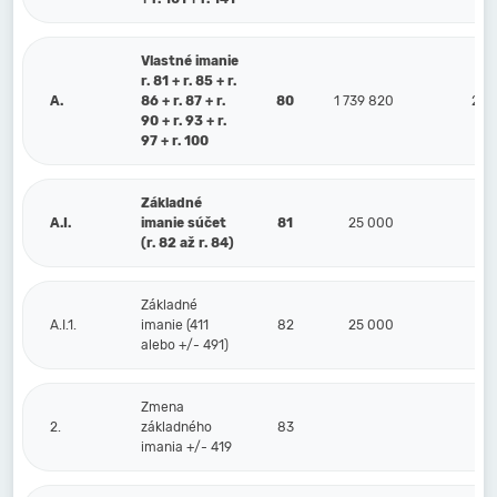
Vlastné imanie
r. 81 + r. 85 + r.
A.
86 + r. 87 + r.
80
1 739 820
252
90 + r. 93 + r.
97 + r. 100
Základné
A.I.
imanie súčet
81
25 000
25
(r. 82 až r. 84)
Základné
A.I.1.
imanie (411
82
25 000
25
alebo +/- 491)
Zmena
2.
základného
83
imania +/- 419