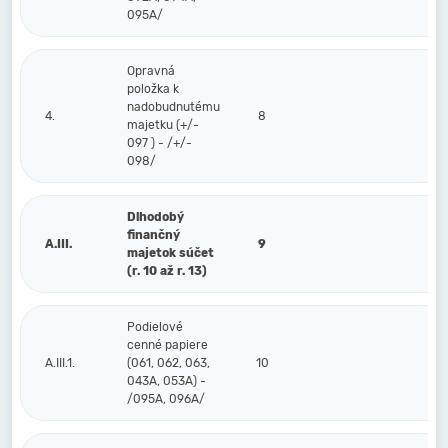
095A/
Opravná
položka k
nadobudnutému
4.
8
majetku (+/-
097 ) - /+/-
098/
Dlhodobý
finančný
A.III.
9
majetok súčet
(r. 10 až r. 13)
Podielové
cenné papiere
A.III.1.
(061, 062, 063,
10
043A, 053A) -
/095A, 096A/