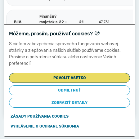
Finančný
B.IV.
majetok r. 22 +
21
47 751
23 
r. 23
🍪
Môžeme, prosím, používať cookies?
S cieľom zabezpečenia správneho fungovania webovej
Peniaze a účty
stránky a zlepšovania našich služieb používame cookies.
v bankách (211,
B.IV.1.
22
47 751
23 
213, 21X, 221A,
Prosíme o potvrdenie súhlasu alebo nastavenie Vašich
22XA, +/- 261)
preferencií.
POVOLIŤ VŠETKO
Ostatné
finančné účty
(251, 252, 253,
ODMIETNUŤ
2.
23
256, 257, 25X,
259, 314A) -
ZOBRAZIŤ DETAILY
/291, 29X/
ZÁSADY POUŽÍVANIA COOKIES
Copyright © 2011-2026
VYHLÁSENIE O OCHRANE SÚKROMIA
Ministerstvo financií Slovenskej republiky