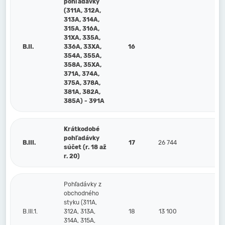
pohľadávky
(311A, 312A,
313A, 314A,
315A, 316A,
31XA, 335A,
B.II.
336A, 33XA,
16
354A, 355A,
358A, 35XA,
371A, 374A,
375A, 378A,
381A, 382A,
385A) - 391A
Krátkodobé
pohľadávky
B.III.
17
26 744
23 
súčet (r. 18 až
r. 20)
Pohľadávky z
obchodného
styku (311A,
B.III.1.
312A, 313A,
18
13 100
18
314A, 315A,