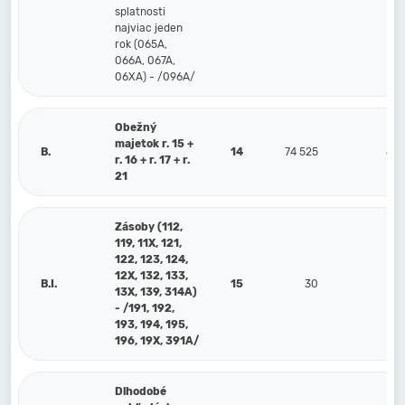
splatnosti
najviac jeden
rok (065A,
066A, 067A,
06XA) - /096A/
Obežný
majetok r. 15 +
B.
14
74 525
46 
r. 16 + r. 17 + r.
21
Zásoby (112,
119, 11X, 121,
122, 123, 124,
12X, 132, 133,
B.I.
15
30
13X, 139, 314A)
- /191, 192,
193, 194, 195,
196, 19X, 391A/
Dlhodobé