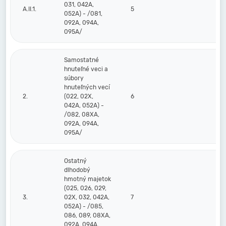
031, 042A,
A.II.1.
5
052A) - /081,
092A, 094A,
095A/
Samostatné
hnuteľné veci a
súbory
hnuteľných vecí
2.
(022, 02X,
6
042A, 052A) -
/082, 08XA,
092A, 094A,
095A/
Ostatný
dlhodobý
hmotný majetok
(025, 026, 029,
3.
02X, 032, 042A,
7
052A) - /085,
086, 089, 08XA,
092A, 094A,