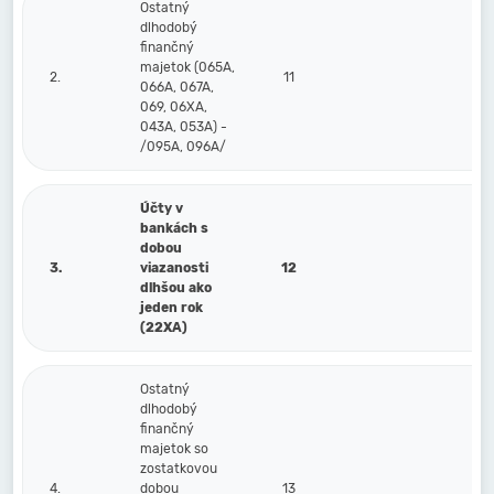
Ostatný
dlhodobý
finančný
majetok (065A,
2.
11
066A, 067A,
069, 06XA,
043A, 053A) -
/095A, 096A/
Účty v
bankách s
dobou
3.
viazanosti
12
dlhšou ako
jeden rok
(22XA)
Ostatný
dlhodobý
finančný
majetok so
zostatkovou
4.
dobou
13