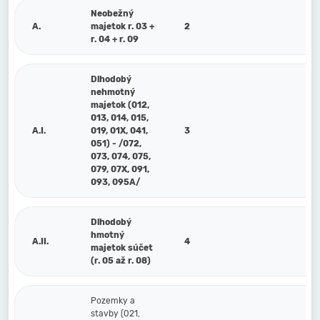
Neobežný
A.
majetok r. 03 +
2
r. 04 + r. 09
Dlhodobý
nehmotný
majetok (012,
013, 014, 015,
A.I.
019, 01X, 041,
3
051) - /072,
073, 074, 075,
079, 07X, 091,
093, 095A/
Dlhodobý
hmotný
A.II.
4
majetok súčet
(r. 05 až r. 08)
Pozemky a
stavby (021,