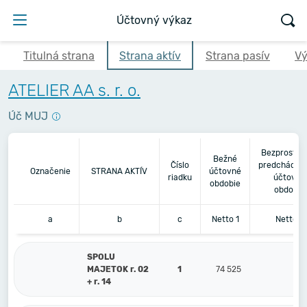
Účtovný výkaz
Titulná strana
Strana aktív
Strana pasív
Vý
ATELIER AA s. r. o.
Úč MUJ
Bezprostre
Bežné
Číslo
predchádza
Označenie
STRANA AKTÍV
účtovné
riadku
účtovné
obdobie
obdobie
a
b
c
Netto 1
Netto 2
SPOLU
MAJETOK r. 02
1
74 525
47 
+ r. 14