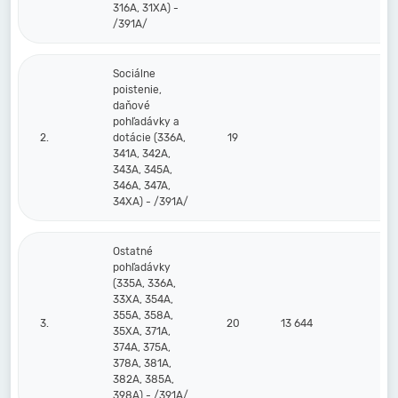
316A, 31XA) -
/391A/
Sociálne
poistenie,
daňové
pohľadávky a
2.
dotácie (336A,
19
341A, 342A,
343A, 345A,
346A, 347A,
34XA) - /391A/
Ostatné
pohľadávky
(335A, 336A,
33XA, 354A,
355A, 358A,
3.
20
13 644
4
35XA, 371A,
374A, 375A,
378A, 381A,
382A, 385A,
398A) - /391A/