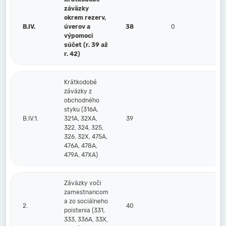
záväzky
okrem rezerv,
B.IV.
úverov a
38
0
výpomoci
súčet (r. 39 až
r. 42)
Krátkodobé
záväzky z
obchodného
styku (316A,
B.IV.1.
321A, 32XA,
39
322, 324, 325,
326, 32X, 475A,
476A, 478A,
479A, 47XA)
Záväzky voči
zamestnancom
a zo sociálneho
2.
40
poistenia (331,
333, 336A, 33X,