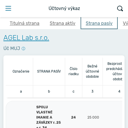
Účtovný výkaz
Titulná strana
Strana aktív
Strana pasív
Vý
AGEL Lab s.r.o.
Úč MUJ
Bezprostred
Bežné
Číslo
predchádzaj
Označenie
STRANA PASÍV
účtovné
riadku
účtovné
obdobie
obdobie
a
b
c
3
4
SPOLU
VLASTNÉ
IMANIE A
24
25 000
ZÁVÄZKY r. 25
+ r. 34