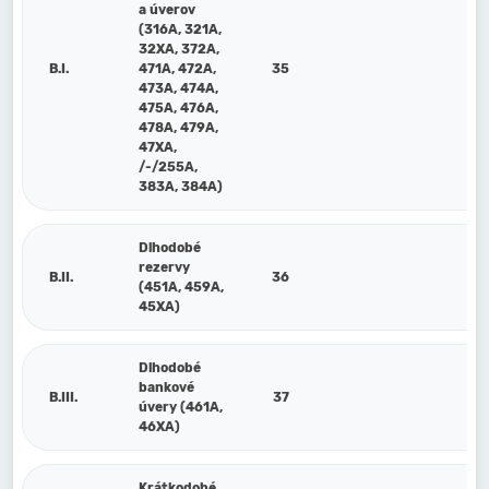
a úverov
(316A, 321A,
32XA, 372A,
B.I.
471A, 472A,
35
473A, 474A,
475A, 476A,
478A, 479A,
47XA,
/-/255A,
383A, 384A)
Dlhodobé
rezervy
B.II.
36
(451A, 459A,
45XA)
Dlhodobé
bankové
B.III.
37
úvery (461A,
46XA)
Krátkodobé