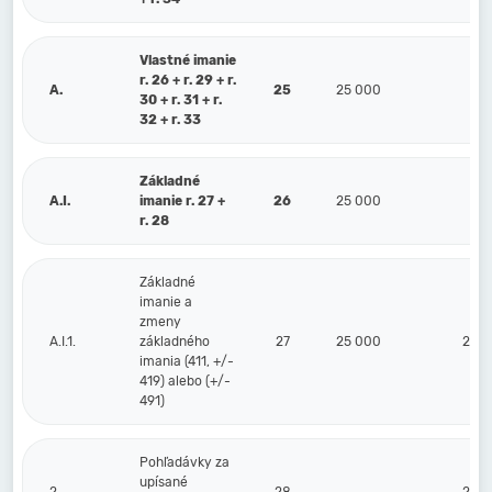
Vlastné imanie
r. 26 + r. 29 + r.
A.
25
25 000
30 + r. 31 + r.
32 + r. 33
Základné
A.I.
imanie r. 27 +
26
25 000
r. 28
Základné
imanie a
zmeny
A.I.1.
základného
27
25 000
25 
imania (411, +/-
419) alebo (+/-
491)
Pohľadávky za
upísané