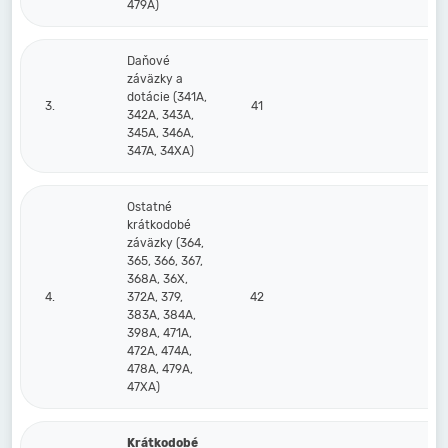
479A)
Daňové
záväzky a
dotácie (341A,
3.
41
342A, 343A,
345A, 346A,
347A, 34XA)
Ostatné
krátkodobé
záväzky (364,
365, 366, 367,
368A, 36X,
4.
372A, 379,
42
383A, 384A,
398A, 471A,
472A, 474A,
478A, 479A,
47XA)
Krátkodobé