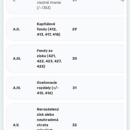
2.
28
-25 
vlastné imanie
(/-/353)
Kapitálové
A.II.
fondy (412,
29
413, 417, 418)
Fondy zo
zisku (421,
A.III.
30
422, 423, 427,
42X)
Oceňovacie
A.IV.
rozdiely (+/-
31
415, 416)
Nerozdelený
zisk alebo
neuhradená
A.V.
strata
32