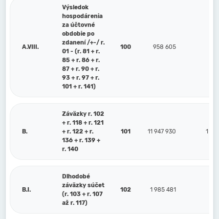
Výsledok
hospodárenia
za účtovné
obdobie po
zdanení /+-/ r.
A.VIII.
100
958 605
-3
01 - (r. 81 + r.
85 + r. 86 + r.
87 + r. 90 + r.
93 + r. 97 + r.
101 + r. 141)
Záväzky r. 102
+ r. 118 + r. 121
B.
+ r. 122 + r.
101
11 947 930
1 06
136 + r. 139 +
r. 140
Dlhodobé
záväzky súčet
B.I.
102
1 985 481
(r. 103 + r. 107
až r. 117)