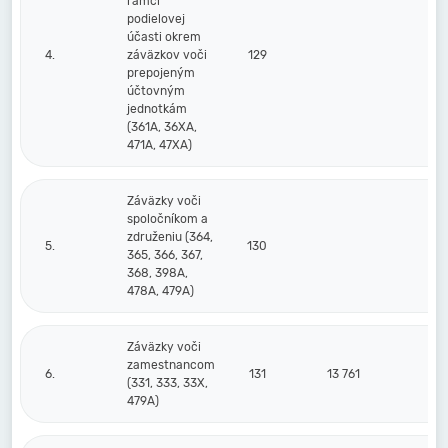
rámci
podielovej
účasti okrem
4.
záväzkov voči
129
prepojeným
účtovným
jednotkám
(361A, 36XA,
471A, 47XA)
Záväzky voči
spoločníkom a
združeniu (364,
5.
130
365, 366, 367,
368, 398A,
478A, 479A)
Záväzky voči
zamestnancom
6.
131
13 761
(331, 333, 33X,
479A)