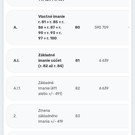
Vlastné imanie
r. 81 + r. 85 + r.
A.
86 + r. 87 + r.
80
590 709
-36
90 + r. 93 + r.
97 + r. 100
Základné
A.I.
imanie súčet
81
6 639
(r. 82 až r. 84)
Základné
A.I.1.
imanie (411
82
6 639
alebo +/- 491)
Zmena
2.
základného
83
imania +/- 419