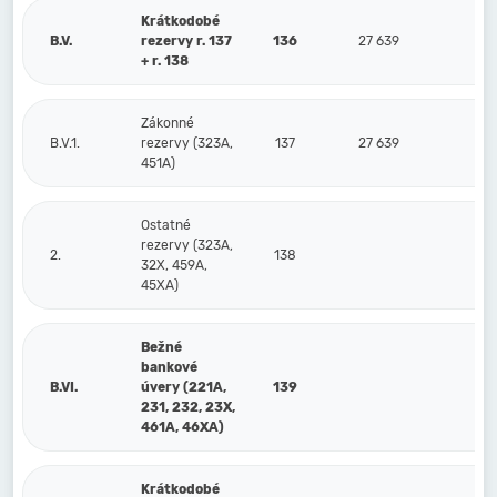
Krátkodobé
B.V.
rezervy r. 137
136
27 639
+ r. 138
Zákonné
B.V.1.
rezervy (323A,
137
27 639
451A)
Ostatné
rezervy (323A,
2.
138
32X, 459A,
45XA)
Bežné
bankové
B.VI.
úvery (221A,
139
231, 232, 23X,
461A, 46XA)
Krátkodobé