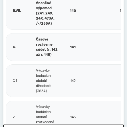
finančné
výpomoci
B.VII.
140
1 00
(241, 249,
24X, 473A,
/-/255A)
Časové
rozlíšenie
C.
141
súčet (r. 142
až r. 145)
Výdavky
budúcich
C.1.
období
142
dlhodobé
(383A)
Výdavky
budúcich
2.
období
143
kratkodobé