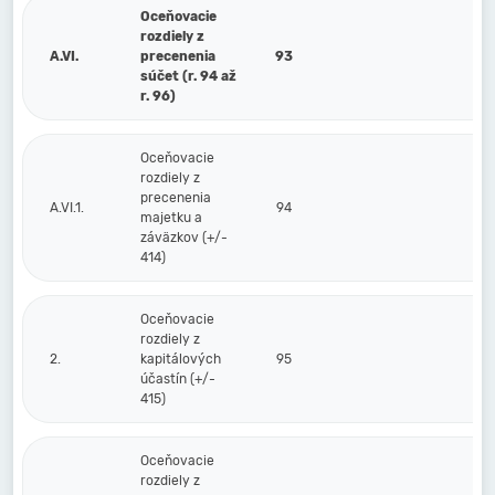
Oceňovacie
rozdiely z
A.VI.
precenenia
93
súčet (r. 94 až
r. 96)
Oceňovacie
rozdiely z
precenenia
A.VI.1.
94
majetku a
záväzkov (+/-
414)
Oceňovacie
rozdiely z
2.
kapitálových
95
účastín (+/-
415)
Oceňovacie
rozdiely z