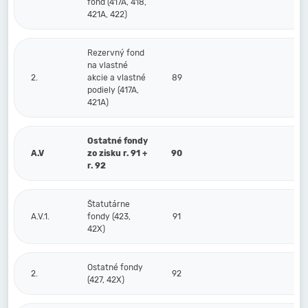
fond (417A, 418,
421A, 422)
Rezervný fond
na vlastné
2.
akcie a vlastné
89
podiely (417A,
421A)
Ostatné fondy
A.V
zo zisku r. 91 +
90
r. 92
Štatutárne
A.V.1.
fondy (423,
91
42X)
Ostatné fondy
2.
92
(427, 42X)