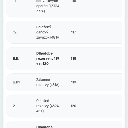
11.
derivátových
116
operácií (373A,
377A)
Odložený
12.
daňový
117
záväzok (481A)
Dlhodobé
B.II.
rezervy r. 119
118
+ r. 120
Zákonné
B.II.1.
119
rezervy (451A)
Ostatné
2.
rezervy (459A,
120
45X)
Dlhodobé