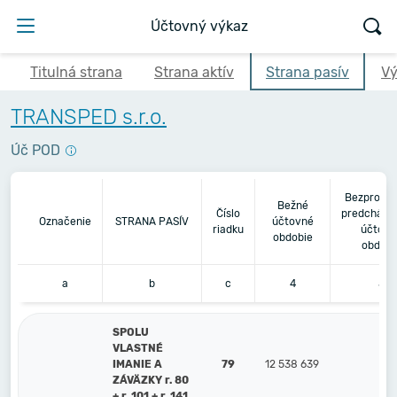
Účtovný výkaz
Titulná strana
Strana aktív
Strana pasív
Vý
TRANSPED s.r.o.
Úč POD
Bezprostr
Bežné
Číslo
predchádz
Označenie
STRANA PASÍV
účtovné
riadku
účtovn
obdobie
obdobi
a
b
c
4
5
SPOLU
VLASTNÉ
IMANIE A
79
12 538 639
69
ZÁVÄZKY r. 80
+ r. 101 + r. 141