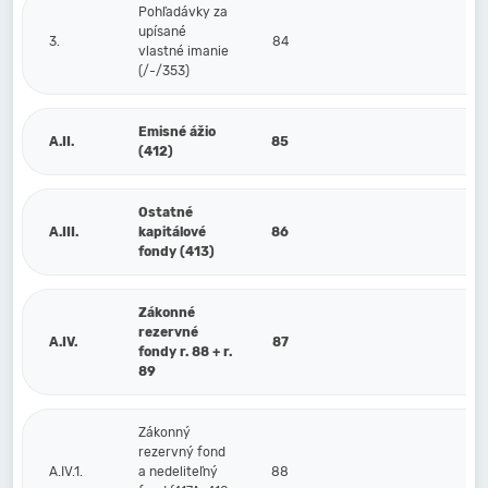
Pohľadávky za
upísané
3.
84
vlastné imanie
(/-/353)
Emisné ážio
A.II.
85
(412)
Ostatné
A.III.
kapitálové
86
fondy (413)
Zákonné
rezervné
A.IV.
87
fondy r. 88 + r.
89
Zákonný
rezervný fond
A.IV.1.
a nedeliteľný
88