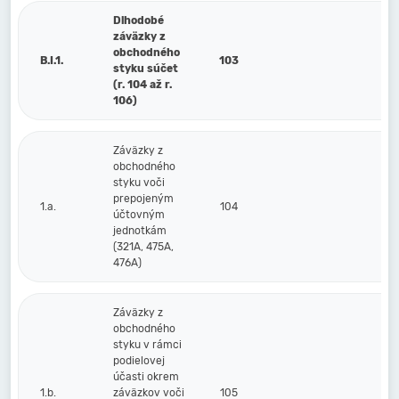
Dlhodobé
záväzky z
obchodného
B.I.1.
103
styku súčet
(r. 104 až r.
106)
Záväzky z
obchodného
styku voči
prepojeným
1.a.
104
účtovným
jednotkám
(321A, 475A,
476A)
Záväzky z
obchodného
styku v rámci
podielovej
účasti okrem
1.b.
záväzkov voči
105