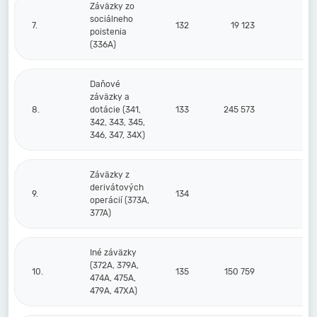
Záväzky zo
sociálneho
7.
132
19 123
poistenia
(336A)
Daňové
záväzky a
8.
dotácie (341,
133
245 573
3
342, 343, 345,
346, 347, 34X)
Záväzky z
derivátových
9.
134
operácií (373A,
377A)
Iné záväzky
(372A, 379A,
10.
135
150 759
474A, 475A,
479A, 47XA)