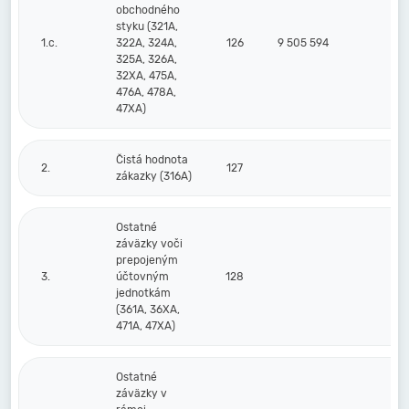
obchodného
styku (321A,
1.c.
322A, 324A,
126
9 505 594
2
325A, 326A,
32XA, 475A,
476A, 478A,
47XA)
Čistá hodnota
2.
127
zákazky (316A)
Ostatné
záväzky voči
prepojeným
3.
účtovným
128
jednotkám
(361A, 36XA,
471A, 47XA)
Ostatné
záväzky v