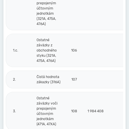
prepojeným
účtovným
jednotkám
(321A, 475A,
476A)
Ostatné
záväzky z
1.c.
obchodného
106
styku (321A,
475A, 476A)
Čistá hodnota
2.
107
zákazky (316A)
Ostatné
záväzky voči
prepojeným
3.
108
1 984 408
účtovným
jednotkám
(471A, 47XA)