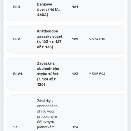
bankové
B.III
121
úvery (461A,
46XA)
Krátkodobé
záväzky súčet
B.IV.
122
9 934 810
5
(r. 123 + r. 127
až r. 135)
Záväzky z
obchodného
B.IV.1.
styku súčet
123
9 505 594
2
(r. 124 až r.
126)
Záväzky z
obchodného
styku voči
prepojeným
účtovným
1.a.
jednotkám
124