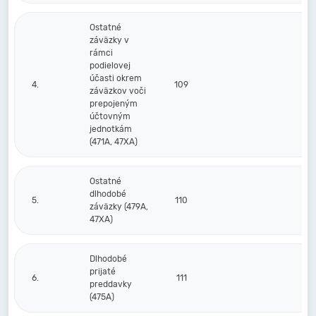
Ostatné
záväzky v
rámci
podielovej
účasti okrem
4.
109
záväzkov voči
prepojeným
účtovným
jednotkám
(471A, 47XA)
Ostatné
dlhodobé
5.
110
záväzky (479A,
47XA)
Dlhodobé
prijaté
6.
111
preddavky
(475A)