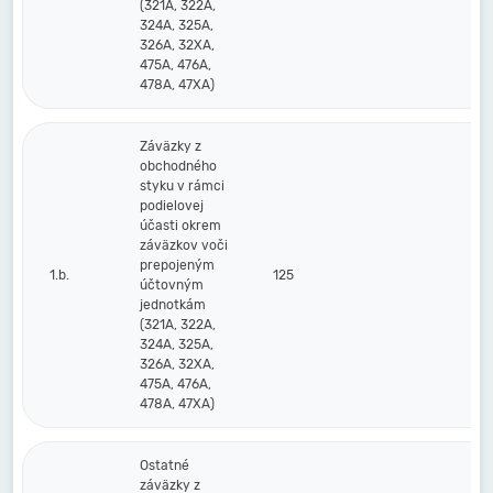
(321A, 322A,
324A, 325A,
326A, 32XA,
475A, 476A,
478A, 47XA)
Záväzky z
obchodného
styku v rámci
podielovej
účasti okrem
záväzkov voči
prepojeným
1.b.
125
účtovným
jednotkám
(321A, 322A,
324A, 325A,
326A, 32XA,
475A, 476A,
478A, 47XA)
Ostatné
záväzky z