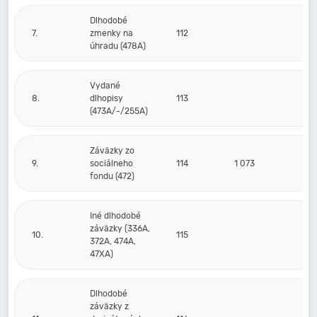
Dlhodobé
7.
zmenky na
112
úhradu (478A)
Vydané
8.
dlhopisy
113
(473A/-/255A)
Záväzky zo
9.
sociálneho
114
1 073
fondu (472)
Iné dlhodobé
záväzky (336A,
10.
115
372A, 474A,
47XA)
Dlhodobé
záväzky z