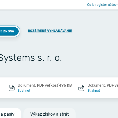
Čo je register účtov
ROZŠÍRENÉ VYHĽADÁVANIE
J ZNOVA
Systems s. r. o.
Dokument:
PDF veľkosť 496 KB
Dokument:
PDF v
Stiahnuť
Stiahnuť
na pasív
Výkaz ziskov a strát