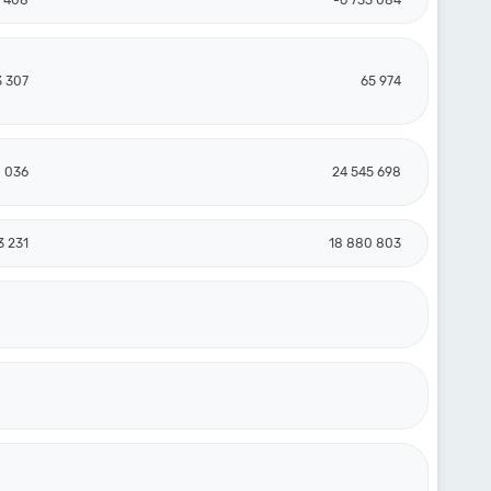
0 408
-6 733 084
3 307
65 974
8 036
24 545 698
3 231
18 880 803