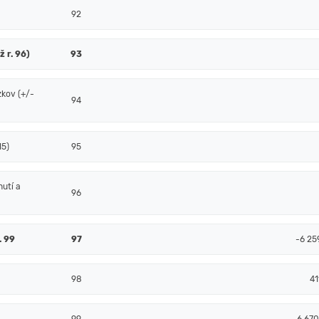
92
ž r. 96)
93
zkov (+/-
94
15)
95
nutí a
96
. 99
97
-6 25
98
41