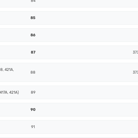
84
85
86
87
37
8, 421A,
88
37
417A, 421A)
89
90
91