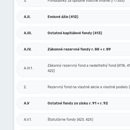
3.
Pohľadávky za upísané vlastné imanie (/-/353)
A.II.
Emisné ážio (412)
A.III.
Ostatné kapitálové fondy (413)
A.IV.
Zákonné rezervné fondy r. 88 + r. 89
Zákonný rezervný fond a nedeliteľný fond (417A, 41
A.IV.1.
422)
2.
Rezervný fond na vlastné akcie a vlastné podiely (
A.V
Ostatné fondy zo zisku r. 91 + r. 92
A.V.1.
Štatutárne fondy (423, 42X)