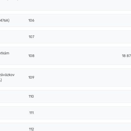
 476A)
106
107
notkám
108
18 87
 záväzkov
109
)
110
111
112