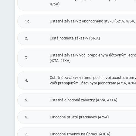
476A)
1.c.
Ostatné záväzky z obchodného styku (321A, 475A,
2.
Čistá hodnota zákazky (316A)
Ostatné záväzky voči prepojeným účtovným jed
3.
(471A, 47XA)
Ostatné záväzky v rámci podielovej účasti okrem
4.
voči prepojeným účtovným jednotkám (471A, 47XA
5.
Ostatné dlhodobé záväzky (479A, 47XA)
6.
Dlhodobé prijaté preddavky (475A)
7.
Dlhodobé zmenky na úhradu (478A)