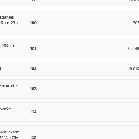
99
-6 67
 zdanení
93 + r. 97 +
100
-78
. 139 + r.
101
25 23
)
102
18 88
 104 až r.
103
čtovným
104
časti okrem
321A, 475A,
105