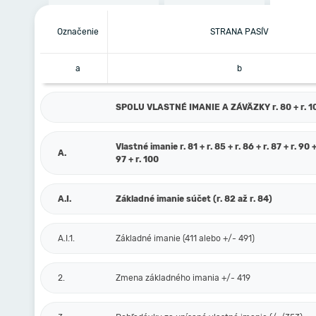
Označenie
STRANA PASÍV
a
b
SPOLU VLASTNÉ IMANIE A ZÁVÄZKY r. 80 + r. 101
Vlastné imanie r. 81 + r. 85 + r. 86 + r. 87 + r. 90 +
A.
97 + r. 100
A.I.
Základné imanie súčet (r. 82 až r. 84)
A.I.1.
Základné imanie (411 alebo +/- 491)
2.
Zmena základného imania +/- 419