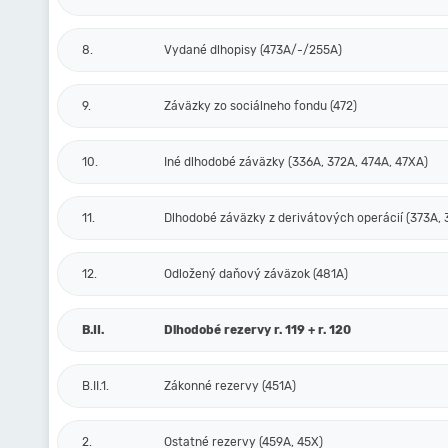
8.
Vydané dlhopisy (473A/-/255A)
9.
Záväzky zo sociálneho fondu (472)
10.
Iné dlhodobé záväzky (336A, 372A, 474A, 47XA)
11.
Dlhodobé záväzky z derivátových operácií (373A, 
12.
Odložený daňový záväzok (481A)
B.II.
Dlhodobé rezervy r. 119 + r. 120
B.II.1.
Zákonné rezervy (451A)
2.
Ostatné rezervy (459A, 45X)