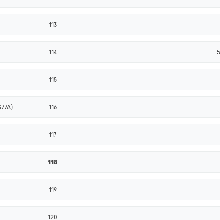
113
114
5
115
377A)
116
117
118
119
120