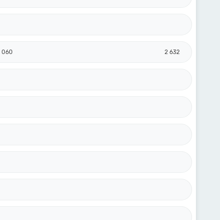
 060
2 632