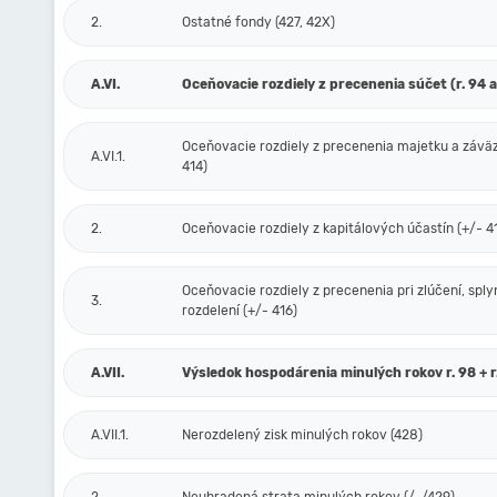
2.
Ostatné fondy (427, 42X)
A.VI.
Oceňovacie rozdiely z precenenia súčet (r. 94 a
Oceňovacie rozdiely z precenenia majetku a závä
A.VI.1.
414)
2.
Oceňovacie rozdiely z kapitálových účastín (+/- 4
Oceňovacie rozdiely z precenenia pri zlúčení, sply
3.
rozdelení (+/- 416)
A.VII.
Výsledok hospodárenia minulých rokov r. 98 + r
A.VII.1.
Nerozdelený zisk minulých rokov (428)