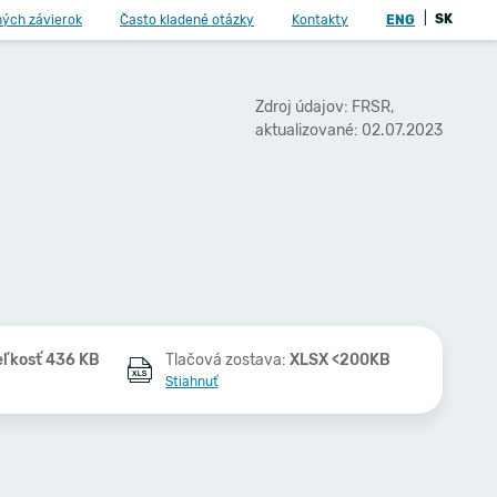
|
SK
ných závierok
Často kladené otázky
Kontakty
ENG
Zdroj údajov: FRSR,
aktualizované: 02.07.2023
eľkosť 436 KB
Tlačová zostava:
XLSX <200KB
Stiahnuť