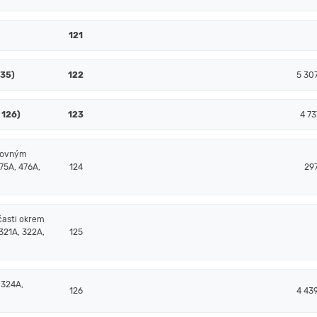
121
135)
122
5 30
 126)
123
4 73
čtovným
75A, 476A,
124
29
časti okrem
321A, 322A,
125
 324A,
126
4 43