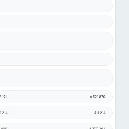
9 194
-6 321 870
1 214
411 214