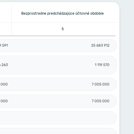
Bezprostredne predchádzajúce účtovné obdobie
5
9 591
25 683 912
6 263
1 119 570
 000
7 005 000
 000
7 005 000