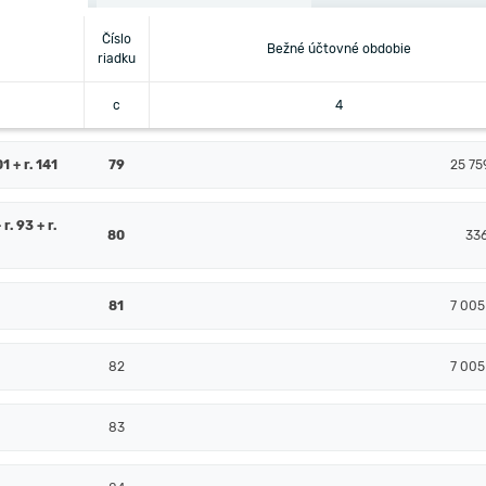
Číslo
Bežné účtovné obdobie
riadku
c
4
 + r. 141
79
25 75
 r. 93 + r.
80
33
81
7 005
82
7 005
83