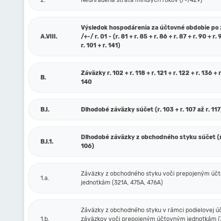
2.
Neuhradená strata minulých rokov (/-/429)
Výsledok hospodárenia za účtovné obdobie po
A.VIII.
/+-/ r. 01 - (r. 81 + r. 85 + r. 86 + r. 87 + r. 90 + r. 
r. 101 + r. 141)
Záväzky r. 102 + r. 118 + r. 121 + r. 122 + r. 136 + r
B.
140
B.I.
Dlhodobé záväzky súčet (r. 103 + r. 107 až r. 117
Dlhodobé záväzky z obchodného styku súčet (r.
B.I.1.
106)
Záväzky z obchodného styku voči prepojeným ú
1.a.
jednotkám (321A, 475A, 476A)
Záväzky z obchodného styku v rámci podielovej ú
1.b.
záväzkov voči prepojeným účtovným jednotkám (