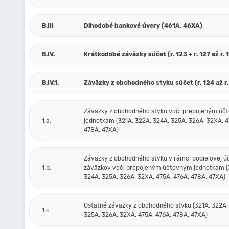
B.III
Dlhodobé bankové úvery (461A, 46XA)
B.IV.
Krátkodobé záväzky súčet (r. 123 + r. 127 až r. 
B.IV.1.
Záväzky z obchodného styku súčet (r. 124 až r.
Záväzky z obchodného styku voči prepojeným ú
1.a.
jednotkám (321A, 322A, 324A, 325A, 326A, 32XA, 4
478A, 47XA)
Záväzky z obchodného styku v rámci podielovej ú
1.b.
záväzkov voči prepojeným účtovným jednotkám (
324A, 325A, 326A, 32XA, 475A, 476A, 478A, 47XA)
Ostatné záväzky z obchodného styku (321A, 322A,
1.c.
325A, 326A, 32XA, 475A, 476A, 478A, 47XA)