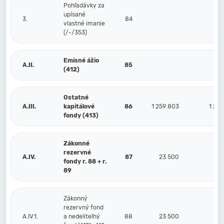
Pohľadávky za
upísané
3.
84
vlastné imanie
(/-/353)
Emisné ážio
A.II.
85
(412)
Ostatné
A.III.
kapitálové
86
1 259 803
1 25
fondy (413)
Zákonné
rezervné
A.IV.
87
23 500
1
fondy r. 88 + r.
89
Zákonný
rezervný fond
A.IV.1.
a nedeliteľný
88
23 500
1