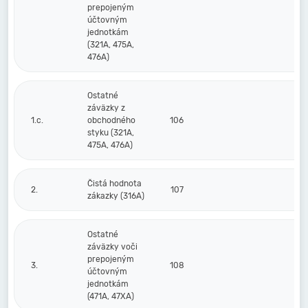
prepojeným
účtovným
jednotkám
(321A, 475A,
476A)
Ostatné
záväzky z
1.c.
obchodného
106
styku (321A,
475A, 476A)
Čistá hodnota
2.
107
zákazky (316A)
Ostatné
záväzky voči
prepojeným
3.
108
účtovným
jednotkám
(471A, 47XA)