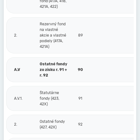
fond (417A, 418,
421A, 422)
Rezervný fond
na vlastné
2.
akcie a vlastné
89
podiely (417A,
421A)
Ostatné fondy
A.V
zo zisku r. 91 +
90
r. 92
Štatutárne
A.V.1.
fondy (423,
91
42X)
Ostatné fondy
2.
92
(427, 42X)