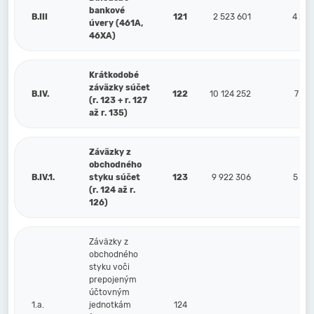
bankové
B.III
121
2 523 601
4 25
úvery (461A,
46XA)
Krátkodobé
záväzky súčet
B.IV.
122
10 124 252
7 28
(r. 123 + r. 127
až r. 135)
Záväzky z
obchodného
B.IV.1.
styku súčet
123
9 922 306
5 77
(r. 124 až r.
126)
Záväzky z
obchodného
styku voči
prepojeným
účtovným
1.a.
jednotkám
124