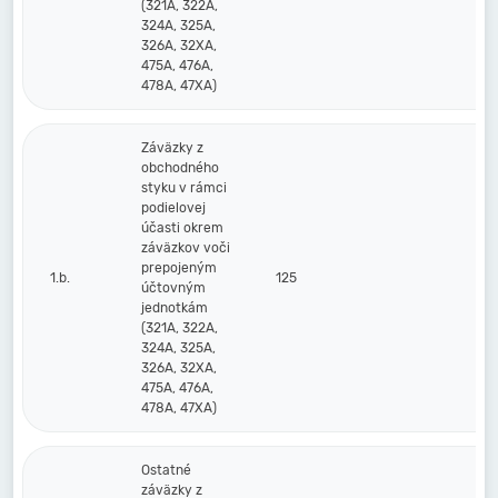
(321A, 322A,
324A, 325A,
326A, 32XA,
475A, 476A,
478A, 47XA)
Záväzky z
obchodného
styku v rámci
podielovej
účasti okrem
záväzkov voči
prepojeným
1.b.
125
účtovným
jednotkám
(321A, 322A,
324A, 325A,
326A, 32XA,
475A, 476A,
478A, 47XA)
Ostatné
záväzky z