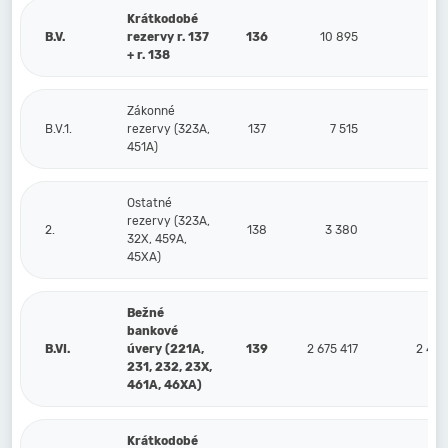
Krátkodobé
B.V.
rezervy r. 137
136
10 895
5
+ r. 138
Zákonné
B.V.1.
rezervy (323A,
137
7 515
5
451A)
Ostatné
rezervy (323A,
2.
138
3 380
3
32X, 459A,
45XA)
Bežné
bankové
B.VI.
úvery (221A,
139
2 675 417
2 483
231, 232, 23X,
461A, 46XA)
Krátkodobé