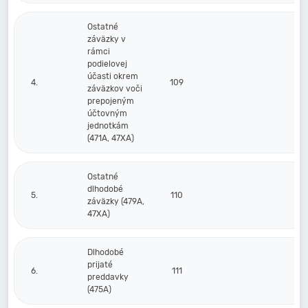
Ostatné
záväzky v
rámci
podielovej
účasti okrem
4.
109
záväzkov voči
prepojeným
účtovným
jednotkám
(471A, 47XA)
Ostatné
dlhodobé
5.
110
záväzky (479A,
47XA)
Dlhodobé
prijaté
6.
111
preddavky
(475A)