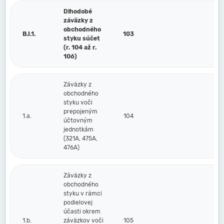
Dlhodobé
záväzky z
obchodného
B.I.1.
103
styku súčet
(r. 104 až r.
106)
Záväzky z
obchodného
styku voči
prepojeným
1.a.
104
účtovným
jednotkám
(321A, 475A,
476A)
Záväzky z
obchodného
styku v rámci
podielovej
účasti okrem
1.b.
záväzkov voči
105