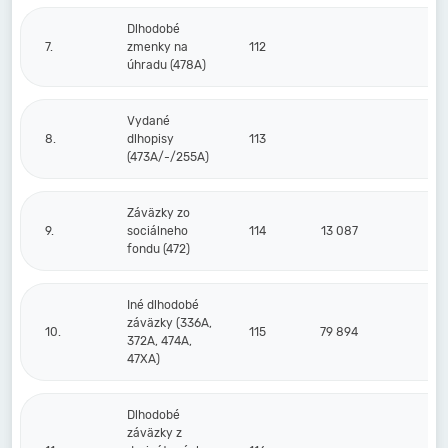
Dlhodobé
7.
zmenky na
112
úhradu (478A)
Vydané
8.
dlhopisy
113
(473A/-/255A)
Záväzky zo
9.
sociálneho
114
13 087
1
fondu (472)
Iné dlhodobé
záväzky (336A,
10.
115
79 894
1
372A, 474A,
47XA)
Dlhodobé
záväzky z