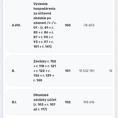
Výsledok
hospodárenia
za účtovné
obdobie po
zdanení /+-/ r.
A.VIII.
100
-78 603
553
01 - (r. 81 + r.
85 + r. 86 + r.
87 + r. 90 + r.
93 + r. 97 + r.
101 + r. 141)
Záväzky r. 102
+ r. 118 + r. 121
B.
+ r. 122 + r.
101
15 532 781
14 20
136 + r. 139 +
r. 140
Dlhodobé
záväzky súčet
B.I.
102
198 616
123
(r. 103 + r. 107
až r. 117)