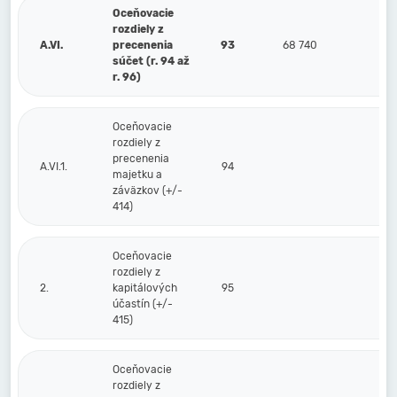
Oceňovacie
rozdiely z
A.VI.
precenenia
93
68 740
68
súčet (r. 94 až
r. 96)
Oceňovacie
rozdiely z
precenenia
A.VI.1.
94
majetku a
záväzkov (+/-
414)
Oceňovacie
rozdiely z
2.
kapitálových
95
účastín (+/-
415)
Oceňovacie
rozdiely z