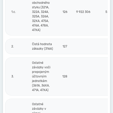
obchodného
styku (321A,
1.c.
322A, 324A,
126
9 922 306
5 77
325A, 326A,
32XA, 475A,
476A, 478A,
47XA)
Čistá hodnota
2.
127
zákazky (316A)
Ostatné
záväzky voči
prepojeným
3.
účtovným
128
jednotkám
(361A, 36XA,
471A, 47XA)
Ostatné
záväzky v