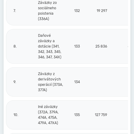
Záväzky zo
sociálneho
7.
132
19 297
40
poistenia
(336A)
Daňové
záväzky a
8.
dotácie (341,
133
25 836
605
342, 343, 345,
346, 347, 34X)
Záväzky z
derivátových
9.
134
operácií (373A,
377A)
Iné záväzky
(372A, 379A,
10.
135
127 759
79
474A, 475A,
479A, 47XA)