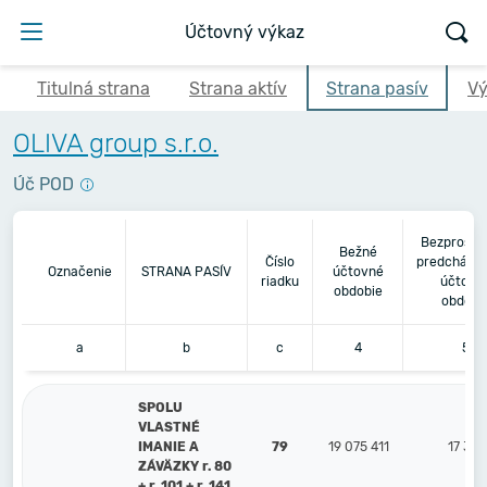
Účtovný výkaz
Titulná strana
Strana aktív
Strana pasív
Vý
OLIVA group s.r.o.
Úč POD
Bezprostr
Bežné
Číslo
predchádza
Označenie
STRANA PASÍV
účtovné
riadku
účtovn
obdobie
obdobi
a
b
c
4
5
SPOLU
VLASTNÉ
IMANIE A
79
19 075 411
17 32
ZÁVÄZKY r. 80
+ r. 101 + r. 141