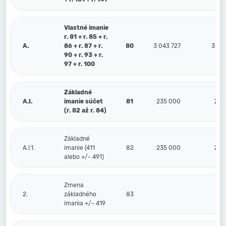
Vlastné imanie
r. 81 + r. 85 + r.
A.
86 + r. 87 + r.
80
3 043 727
3 12
90 + r. 93 + r.
97 + r. 100
Základné
A.I.
imanie súčet
81
235 000
235
(r. 82 až r. 84)
Základné
A.I.1.
imanie (411
82
235 000
235
alebo +/- 491)
Zmena
2.
základného
83
imania +/- 419