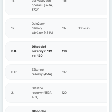
11.
derivátových
116
operácií (373A,
377A)
Odložený
12.
daňový
117
105 635
9
záväzok (481A)
Dlhodobé
B.II.
rezervy r. 119
118
+ r. 120
Zákonné
B.II.1.
119
rezervy (451A)
Ostatné
2.
rezervy (459A,
120
45X)
Dlhodobé