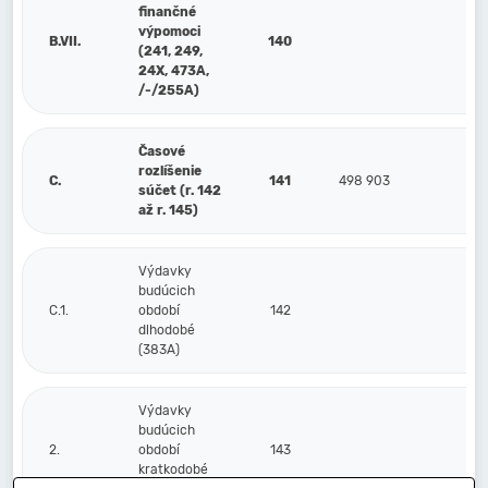
finančné
výpomoci
B.VII.
140
(241, 249,
24X, 473A,
/-/255A)
Časové
rozlíšenie
C.
141
498 903
súčet (r. 142
až r. 145)
Výdavky
budúcich
C.1.
období
142
dlhodobé
(383A)
Výdavky
budúcich
2.
období
143
kratkodobé