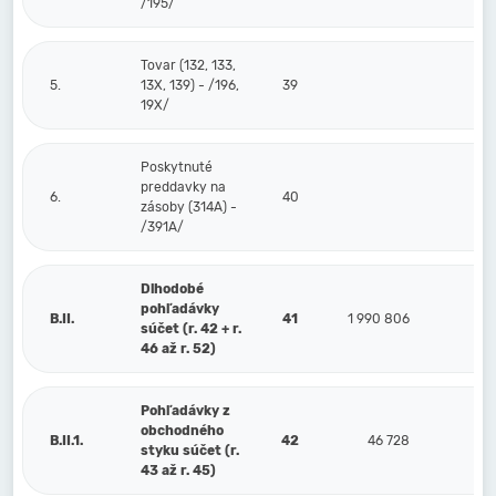
/195/
Tovar (132, 133,
5.
13X, 139) - /196,
39
19X/
Poskytnuté
preddavky na
6.
40
zásoby (314A) -
/391A/
Dlhodobé
pohľadávky
B.II.
41
1 990 806
súčet (r. 42 + r.
46 až r. 52)
Pohľadávky z
obchodného
B.II.1.
42
46 728
styku súčet (r.
43 až r. 45)