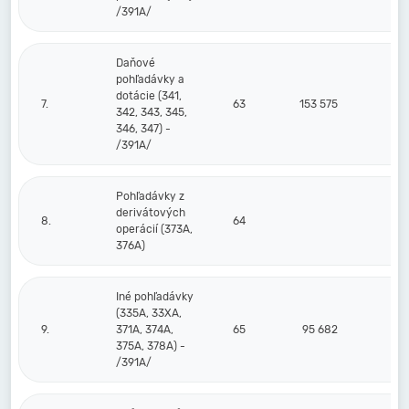
/391A/
Daňové
pohľadávky a
dotácie (341,
7.
63
153 575
342, 343, 345,
346, 347) -
/391A/
Pohľadávky z
derivátových
8.
64
operácií (373A,
376A)
Iné pohľadávky
(335A, 33XA,
9.
371A, 374A,
65
95 682
375A, 378A) -
/391A/