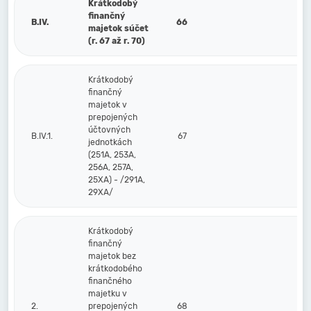
Krátkodobý
finančný
B.IV.
66
majetok súčet
(r. 67 až r. 70)
Krátkodobý
finančný
majetok v
prepojených
účtovných
B.IV.1.
67
jednotkách
(251A, 253A,
256A, 257A,
25XA) - /291A,
29XA/
Krátkodobý
finančný
majetok bez
krátkodobého
finančného
majetku v
2.
prepojených
68