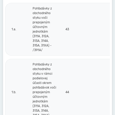
Pohľadávky z
obchodného
styku voči
prepojeným
účtovným
1.a.
43
jednotkám
(311A, 312A,
313A, 314A,
315A, 31XA) -
/391A/
Pohľadávky z
obchodného
styku v rámci
podielovej
účasti okrem
pohľadávok voči
1.b.
prepojeným
44
účtovným
jednotkám
(311A, 312A,
313A, 314A,