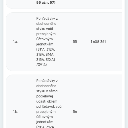
55 až r. 57)
Pohľadávky z
obchodného
styku voči
prepojeným
účtovným
1.a.
55
1 608 361
jednotkám
(311A, 312A,
313A, 314A,
315A, 31XA) -
/391A/
Pohľadávky z
obchodného
styku v rámci
podielovej
účasti okrem
pohľadávok voči
1.b.
prepojeným
56
účtovným
jednotkám
(311A, 312A,