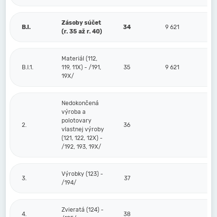
Zásoby súčet
B.I.
34
9 621
(r. 35 až r. 40)
Materiál (112,
B.I.1.
119, 11X) - /191,
35
9 621
19X/
Nedokončená
výroba a
polotovary
2.
36
vlastnej výroby
(121, 122, 12X) -
/192, 193, 19X/
Výrobky (123) -
3.
37
/194/
Zvieratá (124) -
4.
38