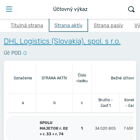
Účtovný výkaz
Titulná strana
Strana aktív
Strana pasív
Vý
DHL Logistics (Slovakia), spol. s r.o.
Úč POD
Číslo
Označenie
STRANA AKTÍV
Bežné účtovné 
riadku
Brutto -
Korekcia
a
b
c
časť 1
- časť 2
SPOLU
MAJETOK r. 02
1
34 020 805
7 659 83
+ r. 33 + r. 74