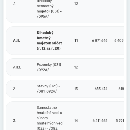
dlhodobý
7.
10
nehmotný
majetok (051) -
/095A/
Dlhodobý
hmotný
A.II.
11
6 871 646
6 409 36
majetok súčet
(r. 12 až r. 20)
Pozemky (031) -
A.II.1.
12
/092A/
Stavby (021) -
2.
13
653 474
618 13
/081, 092A/
Samostatné
hnuteľné veci a
súbory
3.
14
6 211 465
5 791 22
hnuteľných vecí
(022) - /082,