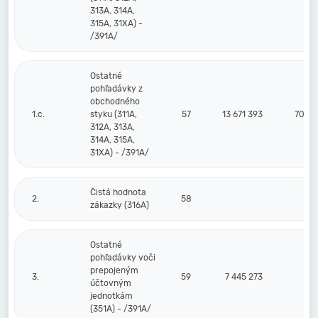
313A, 314A,
315A, 31XA) -
/391A/
Ostatné
pohľadávky z
obchodného
1.c.
styku (311A,
57
13 671 393
70 67
312A, 313A,
314A, 315A,
31XA) - /391A/
Čistá hodnota
2.
58
zákazky (316A)
Ostatné
pohľadávky voči
prepojeným
3.
59
7 445 273
účtovným
jednotkám
(351A) - /391A/