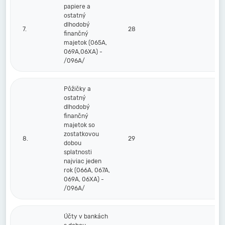
papiere a
ostatný
dlhodobý
7.
28
finančný
majetok (065A,
069A,06XA) -
/096A/
Pôžičky a
ostatný
dlhodobý
finančný
majetok so
zostatkovou
8.
29
dobou
splatnosti
najviac jeden
rok (066A, 067A,
069A, 06XA) -
/096A/
Účty v bankách