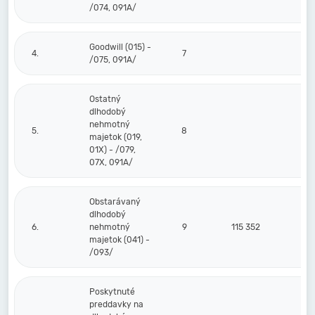
/074, 091A/
Goodwill (015) -
4.
7
/075, 091A/
Ostatný
dlhodobý
nehmotný
5.
8
majetok (019,
01X) - /079,
07X, 091A/
Obstarávaný
dlhodobý
6.
nehmotný
9
115 352
majetok (041) -
/093/
Poskytnuté
preddavky na