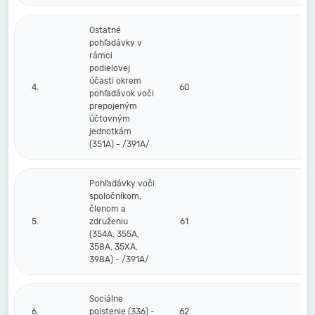
Ostatné
pohľadávky v
rámci
podielovej
účasti okrem
4.
60
pohľadávok voči
prepojeným
účtovným
jednotkám
(351A) - /391A/
Pohľadávky voči
spoločníkom,
členom a
5.
združeniu
61
(354A, 355A,
358A, 35XA,
398A) - /391A/
Sociálne
6.
poistenie (336) -
62