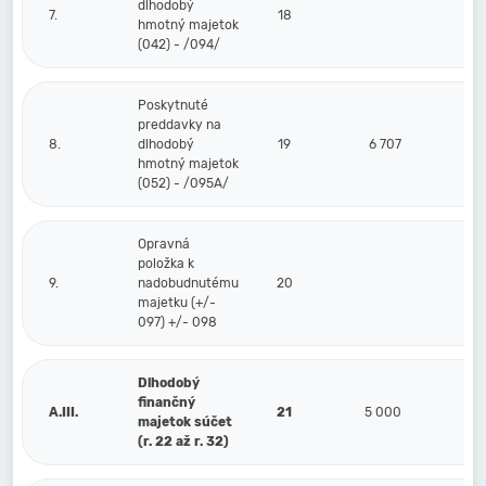
dlhodobý
7.
18
hmotný majetok
(042) - /094/
Poskytnuté
preddavky na
8.
dlhodobý
19
6 707
hmotný majetok
(052) - /095A/
Opravná
položka k
9.
nadobudnutému
20
majetku (+/-
097) +/- 098
Dlhodobý
finančný
A.III.
21
5 000
majetok súčet
(r. 22 až r. 32)