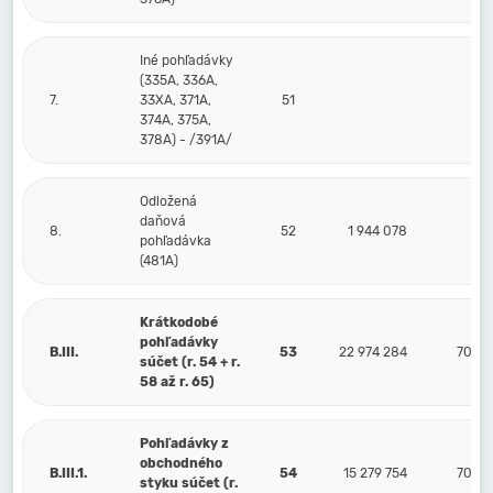
Iné pohľadávky
(335A, 336A,
7.
33XA, 371A,
51
374A, 375A,
378A) - /391A/
Odložená
daňová
8.
52
1 944 078
pohľadávka
(481A)
Krátkodobé
pohľadávky
B.III.
53
22 974 284
70 67
súčet (r. 54 + r.
58 až r. 65)
Pohľadávky z
obchodného
B.III.1.
54
15 279 754
70 67
styku súčet (r.