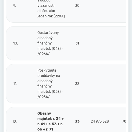
s dobou
9.
viazanosti
30
dlhšou ako
jeden rok (22XA)
Obstarávaný
dlhodobý
10.
finančný
31
majetok (043) -
/096A/
Poskytnuté
preddavky na
dlhodobý
11.
32
finančný
majetok (053) -
/095A/
Obežný
majetok r. 34 +
B.
33
24 975 328
70 67
r. 41 + r. 53 + r.
66 + r. 71