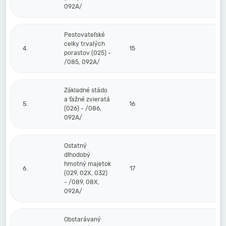
092A/
Pestovateľské
celky trvalých
4.
15
porastov (025) -
/085, 092A/
Základné stádo
a ťažné zvieratá
5.
16
(026) - /086,
092A/
Ostatný
dlhodobý
hmotný majetok
6.
17
(029, 02X, 032)
- /089, 08X,
092A/
Obstarávaný