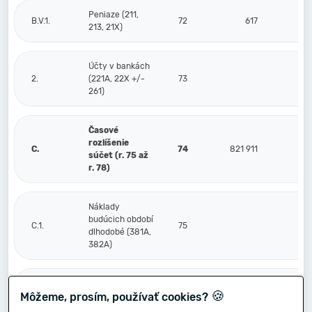
Peniaze (211,
B.V.1.
72
617
213, 21X)
Účty v bankách
2.
(221A, 22X +/-
73
261)
Časové
rozlíšenie
C.
74
821 911
súčet (r. 75 až
r. 78)
Náklady
budúcich období
C.1.
75
dlhodobé (381A,
382A)
Náklady
🍪
Môžeme, prosím, používať cookies?
budúcich období
2.
76
821 911
krátkodobé