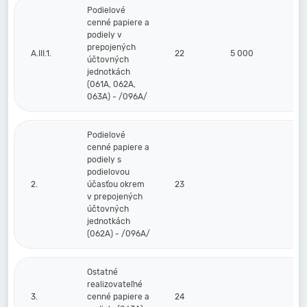
Podielové
cenné papiere a
podiely v
prepojených
A.III.1.
22
5 000
účtovných
jednotkách
(061A, 062A,
063A) - /096A/
Podielové
cenné papiere a
podiely s
podielovou
2.
účasťou okrem
23
v prepojených
účtovných
jednotkách
(062A) - /096A/
Ostatné
realizovateľné
3.
cenné papiere a
24