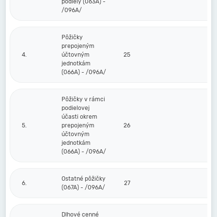
podiely (063A) -
/096A/
Pôžičky
prepojeným
4.
účtovným
25
jednotkám
(066A) - /096A/
Pôžičky v rámci
podielovej
účasti okrem
5.
prepojeným
26
účtovným
jednotkám
(066A) - /096A/
Ostatné pôžičky
6.
27
(067A) - /096A/
Dlhové cenné