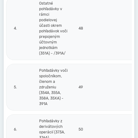
Ostatné
pohľadávky v
rámci
podielovej
účasti okrem
4.
48
pohľadávok voči
prepojeným
účtovným
jednotkám
(351A) - /391A/
Pohľadávky voči
spoločníkom,
členom a
5.
združeniu
49
(354A, 355A,
358A, 35XA) -
391A
Pohľadávky z
derivátových
6.
50
operácií (373A,
376A)