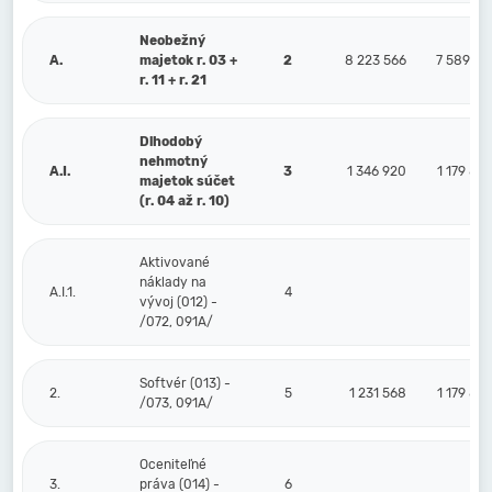
Neobežný
A.
majetok r. 03 +
2
8 223 566
7 589 16
r. 11 + r. 21
Dlhodobý
nehmotný
A.I.
3
1 346 920
1 179 80
majetok súčet
(r. 04 až r. 10)
Aktivované
náklady na
A.I.1.
4
vývoj (012) -
/072, 091A/
Softvér (013) -
2.
5
1 231 568
1 179 80
/073, 091A/
Oceniteľné
3.
práva (014) -
6