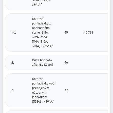
315A, 31XA) -
/391A/
Ostatné
pohľadávky z
obchodného
1.c.
styku (311A,
45
46 728
312A, 313A,
314A, 315A,
31XA) - /391A/
Čistá hodnota
2.
46
zákazky (316A)
Ostatné
pohľadávky voči
prepojeným
3.
47
účtovným
jednotkám
(351A) - /391A/