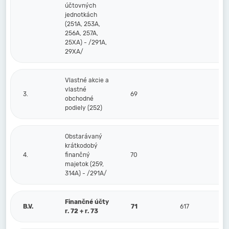
účtovných
jednotkách
(251A, 253A,
256A, 257A,
25XA) - /291A,
29XA/
Vlastné akcie a
vlastné
3.
69
obchodné
podiely (252)
Obstarávaný
krátkodobý
4.
finančný
70
majetok (259,
314A) - /291A/
Finančné účty
B.V.
71
617
r. 72 + r. 73