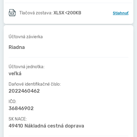
Tlačová zostava:
XLSX <200KB
Stiahnuť
Účtovná závierka
Riadna
Účtovná jednotka:
veľká
Daňové identifikačné číslo:
2022460462
IČO:
36846902
SK NACE:
49410 Nákladná cestná doprava