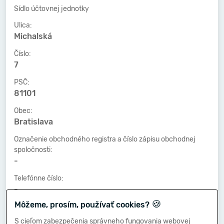
Sídlo účtovnej jednotky
Ulica:
Michalská
Číslo:
7
PSČ:
81101
Obec:
Bratislava
Označenie obchodného registra a číslo zápisu obchodnej
spoločnosti:
-
Telefónne číslo:
-
🍪
Môžeme, prosím, používať cookies?
Faxové číslo:
-
S cieľom zabezpečenia správneho fungovania webovej