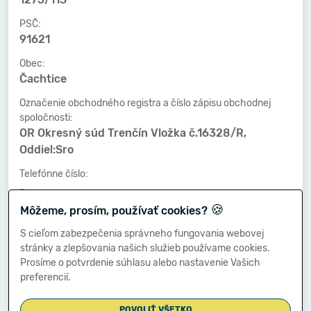
PSČ:
91621
Obec:
Čachtice
Označenie obchodného registra a číslo zápisu obchodnej
spoločnosti:
OR Okresný súd Trenčín Vložka č.16328/R,
Oddiel:Sro
Telefónne číslo:
-
🍪
Môžeme, prosím, používať cookies?
Faxové číslo:
-
S cieľom zabezpečenia správneho fungovania webovej
stránky a zlepšovania našich služieb používame cookies.
E-mailová adresa:
Prosíme o potvrdenie súhlasu alebo nastavenie Vašich
-
preferencií.
POVOLIŤ VŠETKO