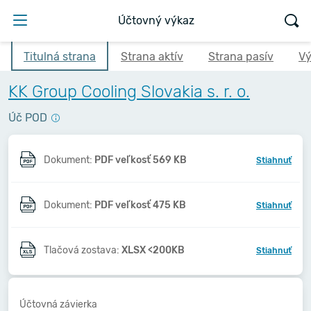
Účtovný výkaz
Titulná strana
Strana aktív
Strana pasív
Vý
KK Group Cooling Slovakia s. r. o.
Úč POD
Dokument:
PDF veľkosť 569 KB
Stiahnuť
Dokument:
PDF veľkosť 475 KB
Stiahnuť
Tlačová zostava:
XLSX <200KB
Stiahnuť
Účtovná závierka