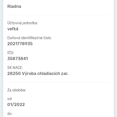
Riadna
Účtovná jednotka:
veľká
Daňové identifikačné číslo:
2021778935
IČO:
35873841
SK NACE:
28250 Výroba chladiacich zar.
Za obdobie
od:
01/2022
do: