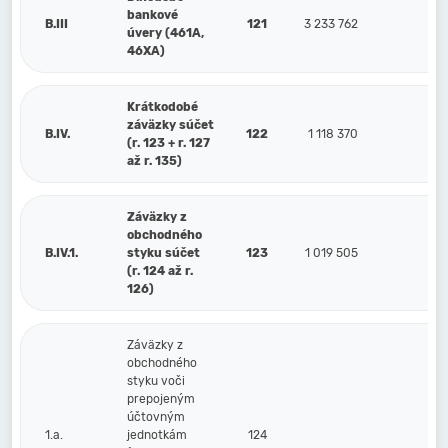
bankové
B.III
121
3 233 762
úvery (461A,
46XA)
Krátkodobé
záväzky súčet
B.IV.
122
1 118 370
21
(r. 123 + r. 127
až r. 135)
Záväzky z
obchodného
B.IV.1.
styku súčet
123
1 019 505
214
(r. 124 až r.
126)
Záväzky z
obchodného
styku voči
prepojeným
účtovným
1.a.
jednotkám
124