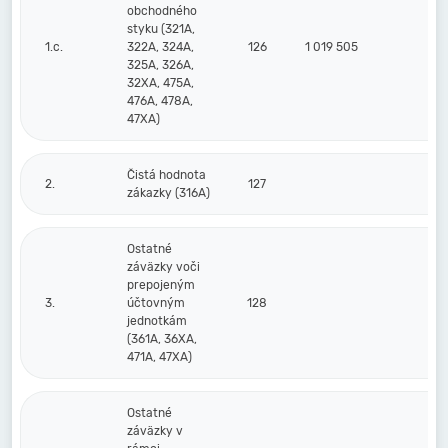
obchodného
styku (321A,
1.c.
322A, 324A,
126
1 019 505
214
325A, 326A,
32XA, 475A,
476A, 478A,
47XA)
Čistá hodnota
2.
127
zákazky (316A)
Ostatné
záväzky voči
prepojeným
3.
účtovným
128
jednotkám
(361A, 36XA,
471A, 47XA)
Ostatné
záväzky v