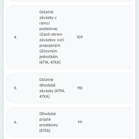
Ostatné
záväzky v
rámci
podielovej
účasti okrem
4.
109
záväzkov voči
prepojeným
účtovným
jednotkám
(471A, 47XA)
Ostatné
dlhodobé
5.
110
záväzky (479A,
47XA)
Dlhodobé
prijaté
6.
111
preddavky
(475A)