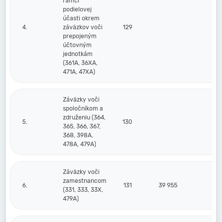
rámci
podielovej
účasti okrem
4.
záväzkov voči
129
prepojeným
účtovným
jednotkám
(361A, 36XA,
471A, 47XA)
Záväzky voči
spoločníkom a
združeniu (364,
5.
130
365, 366, 367,
368, 398A,
478A, 479A)
Záväzky voči
zamestnancom
6.
131
39 955
(331, 333, 33X,
479A)