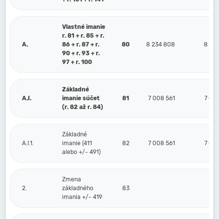
Vlastné imanie
r. 81 + r. 85 + r.
A.
86 + r. 87 + r.
80
8 234 808
8 22
90 + r. 93 + r.
97 + r. 100
Základné
A.I.
imanie súčet
81
7 008 561
7 00
(r. 82 až r. 84)
Základné
A.I.1.
imanie (411
82
7 008 561
7 00
alebo +/- 491)
Zmena
2.
základného
83
imania +/- 419