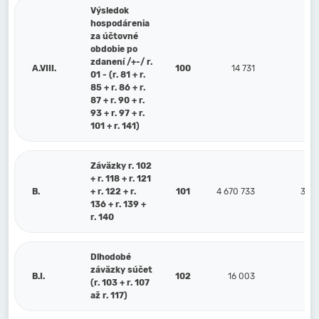
Výsledok
hospodárenia
za účtovné
obdobie po
zdanení /+-/ r.
A.VIII.
100
14 731
-38
01 - (r. 81 + r.
85 + r. 86 + r.
87 + r. 90 + r.
93 + r. 97 + r.
101 + r. 141)
Záväzky r. 102
+ r. 118 + r. 121
B.
+ r. 122 + r.
101
4 670 733
3 15
136 + r. 139 +
r. 140
Dlhodobé
záväzky súčet
B.I.
102
16 003
(r. 103 + r. 107
až r. 117)