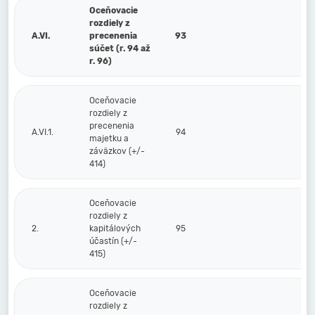
Oceňovacie
rozdiely z
A.VI.
precenenia
93
súčet (r. 94 až
r. 96)
Oceňovacie
rozdiely z
precenenia
A.VI.1.
94
majetku a
záväzkov (+/-
414)
Oceňovacie
rozdiely z
2.
kapitálových
95
účastín (+/-
415)
Oceňovacie
rozdiely z