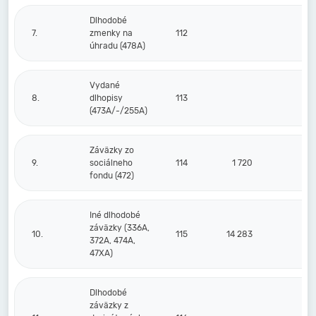
Dlhodobé
7.
zmenky na
112
úhradu (478A)
Vydané
8.
dlhopisy
113
(473A/-/255A)
Záväzky zo
9.
sociálneho
114
1 720
fondu (472)
Iné dlhodobé
záväzky (336A,
10.
115
14 283
372A, 474A,
47XA)
Dlhodobé
záväzky z