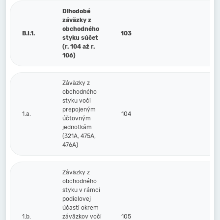
Dlhodobé
záväzky z
obchodného
B.I.1.
103
styku súčet
(r. 104 až r.
106)
Záväzky z
obchodného
styku voči
prepojeným
1.a.
104
účtovným
jednotkám
(321A, 475A,
476A)
Záväzky z
obchodného
styku v rámci
podielovej
účasti okrem
1.b.
záväzkov voči
105