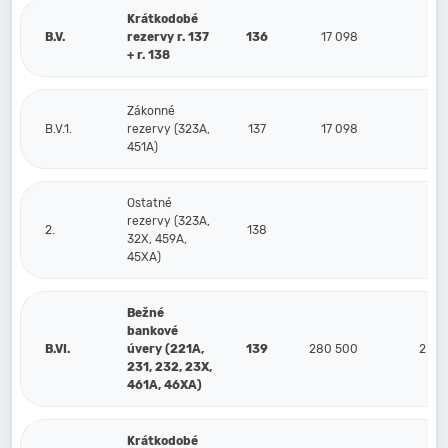
Krátkodobé
B.V.
rezervy r. 137
136
17 098
+ r. 138
Zákonné
B.V.1.
rezervy (323A,
137
17 098
451A)
Ostatné
rezervy (323A,
2.
138
32X, 459A,
45XA)
Bežné
bankové
B.VI.
úvery (221A,
139
280 500
2 92
231, 232, 23X,
461A, 46XA)
Krátkodobé