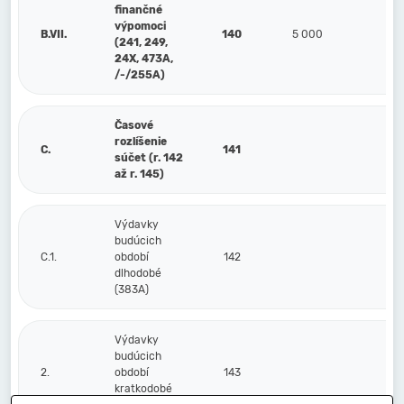
finančné
výpomoci
B.VII.
140
5 000
5
(241, 249,
24X, 473A,
/-/255A)
Časové
rozlíšenie
C.
141
súčet (r. 142
až r. 145)
Výdavky
budúcich
C.1.
období
142
dlhodobé
(383A)
Výdavky
budúcich
2.
období
143
kratkodobé