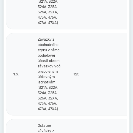
(321A, 322A,
324A, 325A,
326A, 32XA,
475A, 476A,
478A, 47XA)
Záväzky z
obchodného
styku v rámci
podielovej
účasti okrem
záväzkov voči
prepojeným
1.b.
125
účtovným
jednotkám
(321A, 322A,
324A, 325A,
326A, 32XA,
475A, 476A,
478A, 47XA)
Ostatné
záväzky z