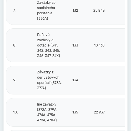
Záväzky zo
sociálneho
7.
132
25 843
poistenia
(336A)
Daňové
záväzky a
8.
dotácie (341,
133
10 130
342, 343, 345,
346, 347, 34X)
Záväzky z
derivátových
9.
134
operácií (373A,
377A)
Iné záväzky
(372A, 379A,
10.
135
22 937
474A, 475A,
479A, 47XA)