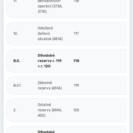
11.
derivátových
116
operácií (373A,
377A)
Odložený
12.
daňový
117
záväzok (481A)
Dlhodobé
B.II.
rezervy r. 119
118
+ r. 120
Zákonné
B.II.1.
119
rezervy (451A)
Ostatné
2.
rezervy (459A,
120
45X)
Dlhodobé