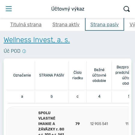
Účtovný výkaz
Titulná strana
Strana aktív
Strana pasív
Vý
Wellness Invest, a. s.
Úč POD
Bezprostr
Bežné
Číslo
predchádza
Označenie
STRANA PASÍV
účtovné
riadku
účtovn
obdobie
obdobi
a
b
c
4
5
SPOLU
VLASTNÉ
IMANIE A
79
12 905 541
11 37
ZÁVÄZKY r. 80
+ r. 101 + r. 141