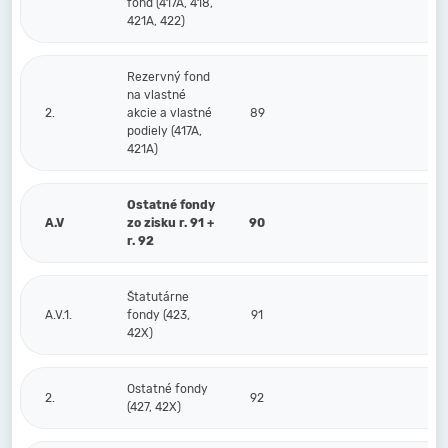
fond (417A, 418,
421A, 422)
Rezervný fond
na vlastné
2.
akcie a vlastné
89
podiely (417A,
421A)
Ostatné fondy
A.V
zo zisku r. 91 +
90
r. 92
Štatutárne
A.V.1.
fondy (423,
91
42X)
Ostatné fondy
2.
92
(427, 42X)