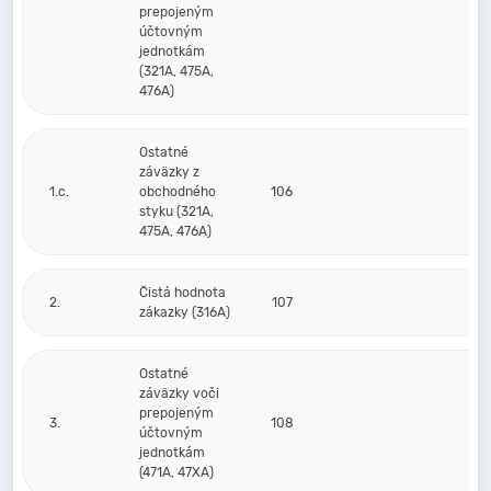
prepojeným
účtovným
jednotkám
(321A, 475A,
476A)
Ostatné
záväzky z
1.c.
obchodného
106
styku (321A,
475A, 476A)
Čistá hodnota
2.
107
zákazky (316A)
Ostatné
záväzky voči
prepojeným
3.
108
účtovným
jednotkám
(471A, 47XA)