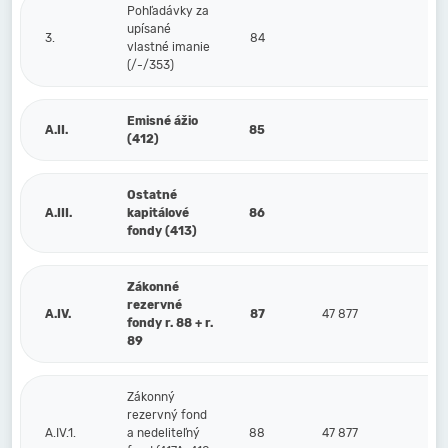
Pohľadávky za
upísané
3.
84
vlastné imanie
(/-/353)
Emisné ážio
A.II.
85
(412)
Ostatné
A.III.
kapitálové
86
fondy (413)
Zákonné
rezervné
A.IV.
87
47 877
4
fondy r. 88 + r.
89
Zákonný
rezervný fond
A.IV.1.
a nedeliteľný
88
47 877
4