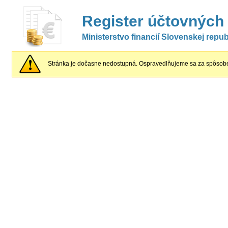
Register účtovných
Ministerstvo financií Slovenskej repub
Stránka je dočasne nedostupná. Ospravedlňujeme sa za spôsobe