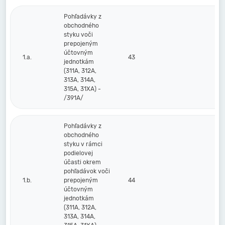
Pohľadávky z
obchodného
styku voči
prepojeným
účtovným
1.a.
43
jednotkám
(311A, 312A,
313A, 314A,
315A, 31XA) -
/391A/
Pohľadávky z
obchodného
styku v rámci
podielovej
účasti okrem
pohľadávok voči
1.b.
prepojeným
44
účtovným
jednotkám
(311A, 312A,
313A, 314A,