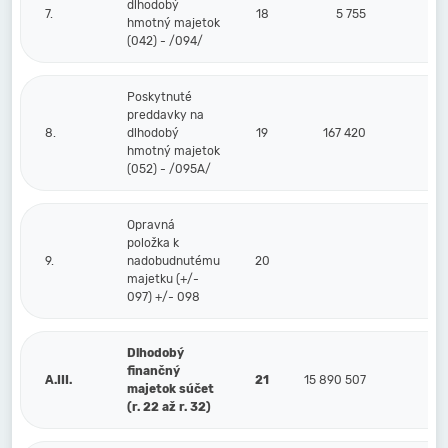
dlhodobý
7.
18
5 755
hmotný majetok
(042) - /094/
Poskytnuté
preddavky na
8.
dlhodobý
19
167 420
hmotný majetok
(052) - /095A/
Opravná
položka k
9.
nadobudnutému
20
majetku (+/-
097) +/- 098
Dlhodobý
finančný
A.III.
21
15 890 507
majetok súčet
(r. 22 až r. 32)