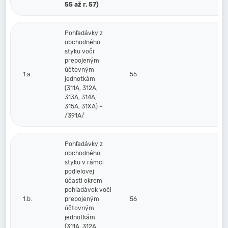
55 až r. 57)
Pohľadávky z
obchodného
styku voči
prepojeným
účtovným
1.a.
55
jednotkám
(311A, 312A,
313A, 314A,
315A, 31XA) -
/391A/
Pohľadávky z
obchodného
styku v rámci
podielovej
účasti okrem
pohľadávok voči
1.b.
prepojeným
56
účtovným
jednotkám
(311A, 312A,