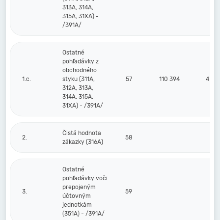
313A, 314A,
315A, 31XA) -
/391A/
Ostatné
pohľadávky z
obchodného
1.c.
styku (311A,
57
110 394
4 75
312A, 313A,
314A, 315A,
31XA) - /391A/
Čistá hodnota
2.
58
zákazky (316A)
Ostatné
pohľadávky voči
prepojeným
3.
59
účtovným
jednotkám
(351A) - /391A/