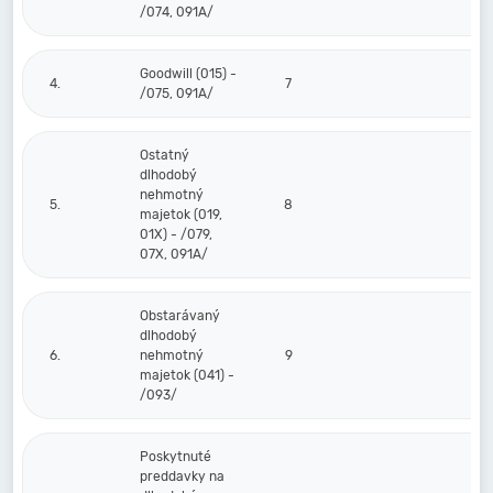
/074, 091A/
Goodwill (015) -
4.
7
/075, 091A/
Ostatný
dlhodobý
nehmotný
5.
8
majetok (019,
01X) - /079,
07X, 091A/
Obstarávaný
dlhodobý
6.
nehmotný
9
majetok (041) -
/093/
Poskytnuté
preddavky na