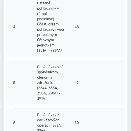
Ostatné
pohľadávky v
rámci
podielovej
účasti okrem
4.
48
pohľadávok voči
prepojeným
účtovným
jednotkám
(351A) - /391A/
Pohľadávky voči
spoločníkom,
členom a
5.
združeniu
49
(354A, 355A,
358A, 35XA) -
391A
Pohľadávky z
derivátových
6.
50
operácií (373A,
376A)