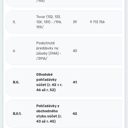
/195/
Tovar (132, 133,
5.
13X, 139) - /196,
39
9 713 756
19X/
Poskytnuté
preddavky na
6.
40
zásoby (314A) -
/391A/
Dlhodobé
pohľadávky
B.II.
41
súčet (r. 42 + r.
46 až r. 52)
Pohľadávky z
obchodného
B.II.1.
42
styku súčet (r.
43 až r. 45)