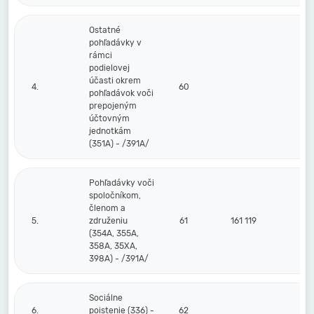
Ostatné
pohľadávky v
rámci
podielovej
účasti okrem
4.
60
pohľadávok voči
prepojeným
účtovným
jednotkám
(351A) - /391A/
Pohľadávky voči
spoločníkom,
členom a
5.
združeniu
61
161 119
(354A, 355A,
358A, 35XA,
398A) - /391A/
Sociálne
6.
poistenie (336) -
62