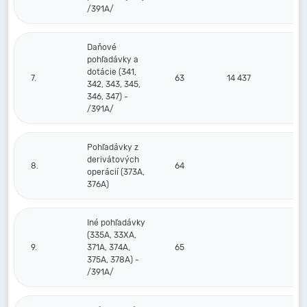
/391A/
Daňové
pohľadávky a
dotácie (341,
7.
63
14 437
342, 343, 345,
346, 347) -
/391A/
Pohľadávky z
derivátových
8.
64
operácií (373A,
376A)
Iné pohľadávky
(335A, 33XA,
9.
371A, 374A,
65
375A, 378A) -
/391A/