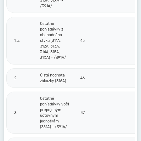
315A, 31XA) -
/391A/
Ostatné
pohľadávky z
obchodného
1.c.
styku (311A,
45
312A, 313A,
314A, 315A,
31XA) - /391A/
Čistá hodnota
2.
46
zákazky (316A)
Ostatné
pohľadávky voči
prepojeným
3.
47
účtovným
jednotkám
(351A) - /391A/