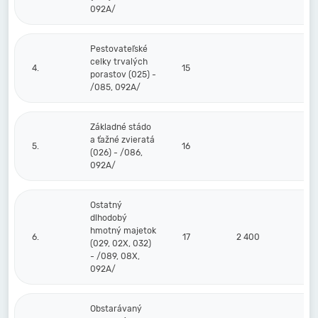
092A/
Pestovateľské
celky trvalých
4.
15
porastov (025) -
/085, 092A/
Základné stádo
a ťažné zvieratá
5.
16
(026) - /086,
092A/
Ostatný
dlhodobý
hmotný majetok
6.
17
2 400
(029, 02X, 032)
- /089, 08X,
092A/
Obstarávaný