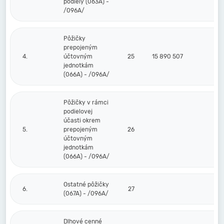
podiely (063A) -
/096A/
Pôžičky
prepojeným
4.
účtovným
25
15 890 507
jednotkám
(066A) - /096A/
Pôžičky v rámci
podielovej
účasti okrem
5.
prepojeným
26
účtovným
jednotkám
(066A) - /096A/
Ostatné pôžičky
6.
27
(067A) - /096A/
Dlhové cenné