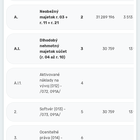
Neobežný
A.
majetok r. 03 +
2
31 289 196
3 513 83
r. 11 + r. 21
Dlhodobý
nehmotný
A.I.
3
30 759
13 98
majetok súčet
(r. 04 až r. 10)
Aktivované
náklady na
A.I.1.
4
vývoj (012) -
/072, 091A/
Softvér (013) -
2.
5
30 759
13 98
/073, 091A/
Oceniteľné
3.
práva (014) -
6