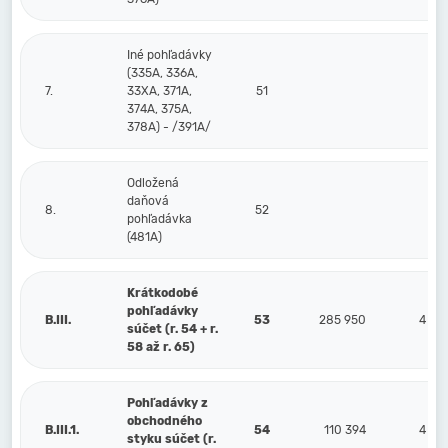
Iné pohľadávky
(335A, 336A,
7.
33XA, 371A,
51
374A, 375A,
378A) - /391A/
Odložená
daňová
8.
52
pohľadávka
(481A)
Krátkodobé
pohľadávky
B.III.
53
285 950
4 75
súčet (r. 54 + r.
58 až r. 65)
Pohľadávky z
obchodného
B.III.1.
54
110 394
4 75
styku súčet (r.