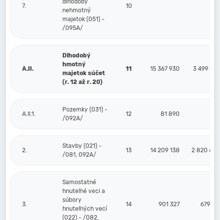
dlhodobý
7.
10
nehmotný
majetok (051) -
/095A/
Dlhodobý
hmotný
A.II.
11
15 367 930
3 499 85
majetok súčet
(r. 12 až r. 20)
Pozemky (031) -
A.II.1.
12
81 890
/092A/
Stavby (021) -
2.
13
14 209 138
2 820 68
/081, 092A/
Samostatné
hnuteľné veci a
súbory
3.
14
901 327
679 17
hnuteľných vecí
(022) - /082,