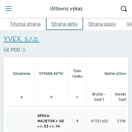
Účtovný výkaz
Titulná strana
Strana aktív
Strana pasív
Vý
YVEX, s.r.o.
Úč POD
Číslo
Označenie
STRANA AKTÍV
Bežné účtovné 
riadku
Brutto -
Korekcia 
a
b
c
časť 1
časť 2
SPOLU
MAJETOK r. 02
1
41 521 652
3 518 59
+ r. 33 + r. 74