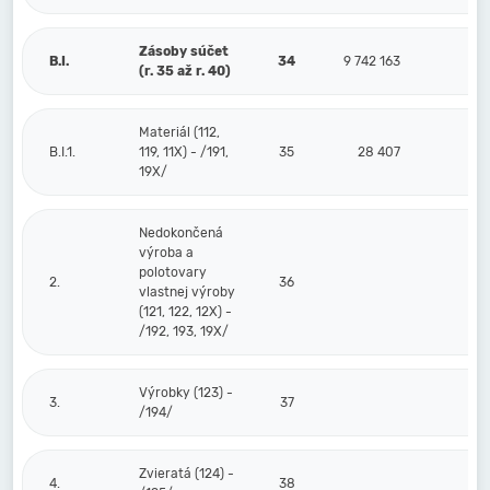
Zásoby súčet
B.I.
34
9 742 163
(r. 35 až r. 40)
Materiál (112,
B.I.1.
119, 11X) - /191,
35
28 407
19X/
Nedokončená
výroba a
polotovary
2.
36
vlastnej výroby
(121, 122, 12X) -
/192, 193, 19X/
Výrobky (123) -
3.
37
/194/
Zvieratá (124) -
4.
38