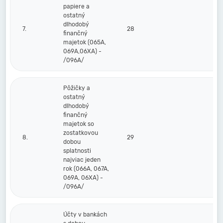
papiere a
ostatný
dlhodobý
7.
28
finančný
majetok (065A,
069A,06XA) -
/096A/
Pôžičky a
ostatný
dlhodobý
finančný
majetok so
zostatkovou
8.
29
dobou
splatnosti
najviac jeden
rok (066A, 067A,
069A, 06XA) -
/096A/
Účty v bankách