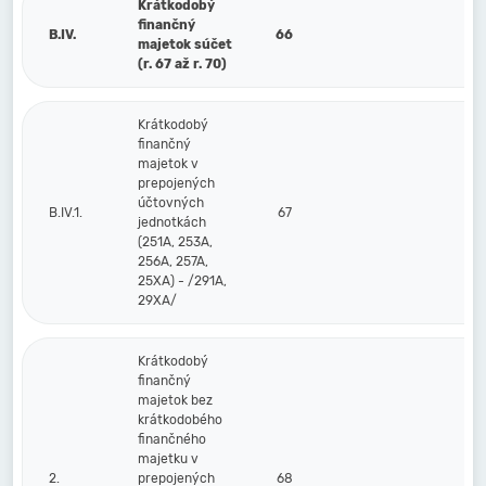
Krátkodobý
finančný
B.IV.
66
majetok súčet
(r. 67 až r. 70)
Krátkodobý
finančný
majetok v
prepojených
účtovných
B.IV.1.
67
jednotkách
(251A, 253A,
256A, 257A,
25XA) - /291A,
29XA/
Krátkodobý
finančný
majetok bez
krátkodobého
finančného
majetku v
2.
prepojených
68