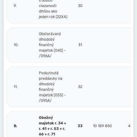
s dobou
9.
viazanosti
30
dlhšou ako
jeden rok (22XA)
Obstarávaný
dlhodobý
10.
finančný
31
majetok (043) -
/096A/
Poskytnuté
preddavky na
dlhodobý
11.
32
finančný
majetok (053) -
/095A/
Obežný
majetok r. 34 +
B.
33
10 189 850
4 75
r. 41 + r. 53 + r.
66 + r. 71