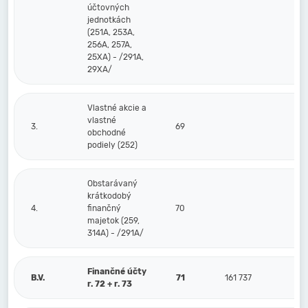
účtovných
jednotkách
(251A, 253A,
256A, 257A,
25XA) - /291A,
29XA/
Vlastné akcie a
vlastné
3.
69
obchodné
podiely (252)
Obstarávaný
krátkodobý
4.
finančný
70
majetok (259,
314A) - /291A/
Finančné účty
B.V.
71
161 737
r. 72 + r. 73