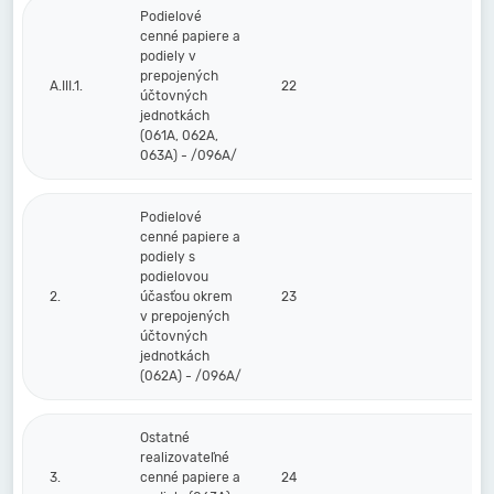
Podielové
cenné papiere a
podiely v
prepojených
A.III.1.
22
účtovných
jednotkách
(061A, 062A,
063A) - /096A/
Podielové
cenné papiere a
podiely s
podielovou
2.
účasťou okrem
23
v prepojených
účtovných
jednotkách
(062A) - /096A/
Ostatné
realizovateľné
3.
cenné papiere a
24