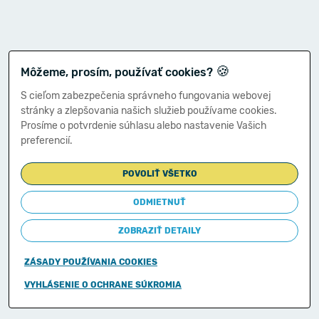
🍪
Môžeme, prosím, používať cookies?
S cieľom zabezpečenia správneho fungovania webovej
stránky a zlepšovania našich služieb používame cookies.
Prosíme o potvrdenie súhlasu alebo nastavenie Vašich
preferencií.
POVOLIŤ VŠETKO
ODMIETNUŤ
ZOBRAZIŤ DETAILY
ZÁSADY POUŽÍVANIA COOKIES
Copyright © 2011-2026
VYHLÁSENIE O OCHRANE SÚKROMIA
Ministerstvo financií Slovenskej republiky