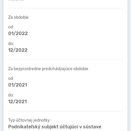
Za obdobie
od:
01/2022
do:
12/2022
Za bezprostredne predchádzajúce obdobie
od:
01/2021
do:
12/2021
Typ účtovnej jednotky:
Podnikateľský subjekt účtujúci v sústave