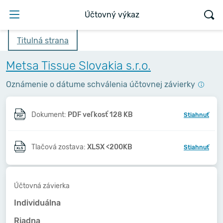
Účtovný výkaz
Titulná strana
Metsa Tissue Slovakia s.r.o.
Oznámenie o dátume schválenia účtovnej závierky
Dokument:
PDF veľkosť 128 KB
Stiahnuť
Tlačová zostava:
XLSX <200KB
Stiahnuť
Účtovná závierka
Individuálna
Riadna