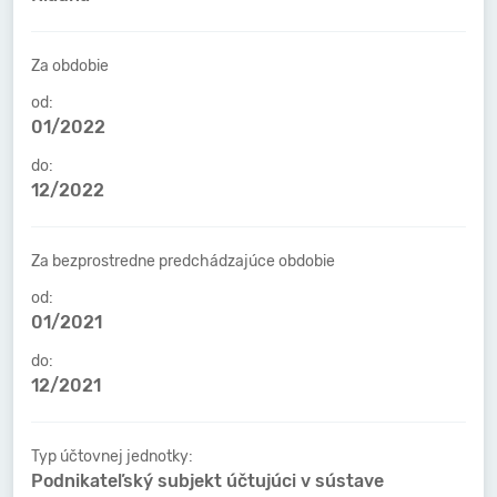
Za obdobie
od:
01/2022
do:
12/2022
Za bezprostredne predchádzajúce obdobie
od:
01/2021
do:
12/2021
Typ účtovnej jednotky:
Podnikateľský subjekt účtujúci v sústave