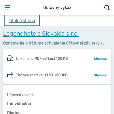
Účtovný výkaz
Titulná strana
Legendhotels Slovakia s.r.o.
Oznámenie o dátume schválenia účtovnej závierky
Dokument:
PDF veľkosť 128 KB
Stiahnuť
Tlačová zostava:
XLSX <200KB
Stiahnuť
Účtovná závierka
Individuálna
Riadna