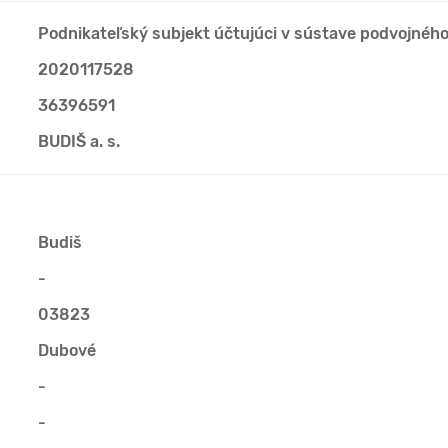
Podnikateľský subjekt účtujúci v sústave podvojnéh
2020117528
36396591
BUDIŠ a. s.
Budiš
-
03823
Dubové
-
-