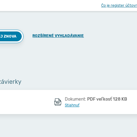
Čo je register účtov
ROZŠÍRENÉ VYHĽADÁVANIE
J ZNOVA
závierky
Dokument:
PDF veľkosť 128 KB
Stiahnuť