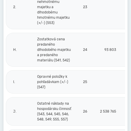
nehmotnému
2.
majetku a
23
dlhodobému
hmotnému majetku
(+/-) (553)
Zostatková cena
predaného
H.
dlhodobého majetku
24
93 803
a predaného
materiálu (541, 542)
Opravné položky k
I.
pohľadávkam (+/-)
25
(547)
Ostatné náklady na
hospodársku činnosť
J.
26
2 538 765
(543, 544, 545, 546,
548, 549, 555, 557)