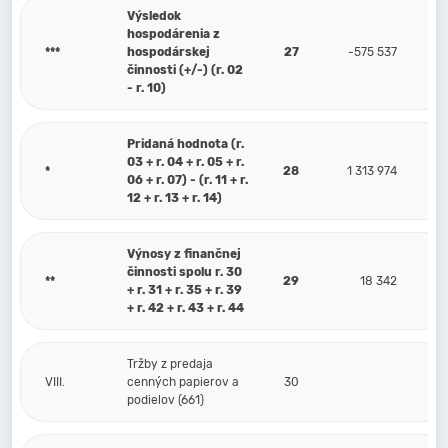
Výsledok
hospodárenia z
***
hospodárskej
27
-575 537
činnosti (+/-) (r. 02
- r. 10)
Pridaná hodnota (r.
03 + r. 04 + r. 05 + r.
*
28
1 313 974
06 + r. 07) - (r. 11 + r.
12 + r. 13 + r. 14)
Výnosy z finančnej
činnosti spolu r. 30
**
29
18 342
+ r. 31 + r. 35 + r. 39
+ r. 42 + r. 43 + r. 44
Tržby z predaja
VIII.
cenných papierov a
30
podielov (661)