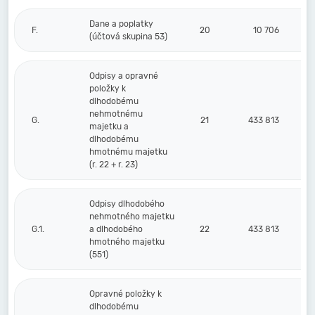
Dane a poplatky
F.
20
10 706
(účtová skupina 53)
Odpisy a opravné
položky k
dlhodobému
nehmotnému
G.
21
433 813
majetku a
dlhodobému
hmotnému majetku
(r. 22 + r. 23)
Odpisy dlhodobého
nehmotného majetku
G.1.
a dlhodobého
22
433 813
hmotného majetku
(551)
Opravné položky k
dlhodobému