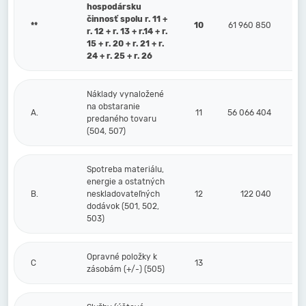
hospodársku
činnosť spolu r. 11 +
**
10
61 960 850
r. 12 + r. 13 + r.14 + r.
15 + r. 20 + r. 21 + r.
24 + r. 25 + r. 26
Náklady vynaložené
na obstaranie
A.
11
56 066 404
predaného tovaru
(504, 507)
Spotreba materiálu,
energie a ostatných
B.
neskladovateľných
12
122 040
dodávok (501, 502,
503)
Opravné položky k
C
13
zásobám (+/-) (505)