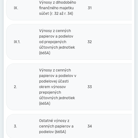
Výnosy z dlhodobého
IX.
finančného majetku
31
súčet (r. 32 až r. 34)
Výnosy z cenných
papierov a podielov
IX.1.
od prepojených
32
účtovných jednotiek
(665A)
Výnosy z cenných
papierov a podielov v
podielovej účasti
2.
okrem výnosov
33
prepojených
účtovných jednotiek
(665A)
Ostatné výnosy z
3.
cenných papierov a
34
podielov (665A)