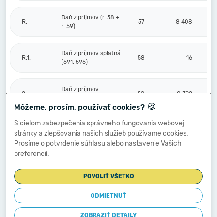
Daň z príjmov (r. 58 +
R.
57
8 408
r. 59)
Daň z príjmov splatná
R.1.
58
16
(591, 595)
Daň z príjmov
2.
59
8 392
odložená (+/-) (592)
🍪
Môžeme, prosím, používať cookies?
S cieľom zabezpečenia správneho fungovania webovej
Prevod podielov na
stránky a zlepšovania našich služieb používame cookies.
výsledku
S.
hospodárenia
60
Prosíme o potvrdenie súhlasu alebo nastavenie Vašich
spoločníkom (+/-
preferencií.
596)
POVOLIŤ VŠETKO
Výsledok
hospodárenia za
ODMIETNUŤ
****
účtovné obdobie po
61
-1 028 331
zdanení (+/-) (r. 56
ZOBRAZIŤ DETAILY