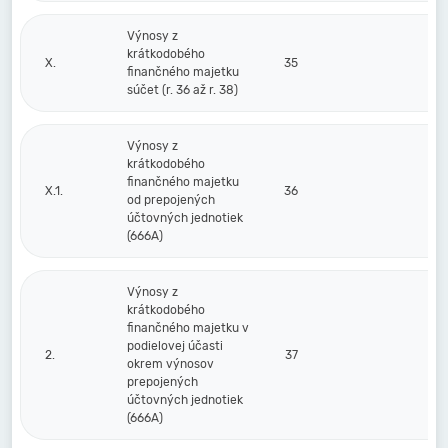
Výnosy z
krátkodobého
X.
35
finančného majetku
súčet (r. 36 až r. 38)
Výnosy z
krátkodobého
finančného majetku
X.1.
36
od prepojených
účtovných jednotiek
(666A)
Výnosy z
krátkodobého
finančného majetku v
podielovej účasti
2.
37
okrem výnosov
prepojených
účtovných jednotiek
(666A)