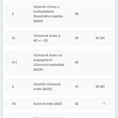
Ostatné výnosy z
krátkodobého
3.
38
finančného majetku
(666A)
Výnosové úroky (r.
XI.
39
18 341
40 + r. 41)
Výnosové úroky od
prepojených
XI.1.
40
účtovných jednotiek
(662A)
Ostatné výnosové
2.
41
18 341
úroky (662A)
XII.
Kurzové zisky (663)
42
1