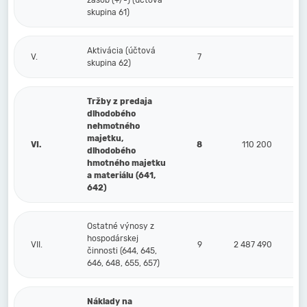
zásob (+/-) (účtová
skupina 61)
Aktivácia (účtová
V.
7
skupina 62)
Tržby z predaja
dlhodobého
nehmotného
majetku,
VI.
8
110 200
dlhodobého
hmotného majetku
a materiálu (641,
642)
Ostatné výnosy z
hospodárskej
VII.
9
2 487 490
činnosti (644, 645,
646, 648, 655, 657)
Náklady na