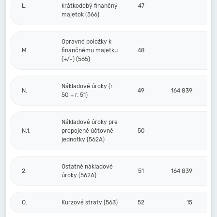
L.
krátkodobý finančný
47
majetok (566)
Opravné položky k
M.
finančnému majetku
48
(+/-) (565)
Nákladové úroky (r.
N.
49
164 839
50 + r. 51)
Nákladové úroky pre
N.1.
prepojené účtovné
50
jednotky (562A)
Ostatné nákladové
2.
51
164 839
úroky (562A)
O.
Kurzové straty (563)
52
15