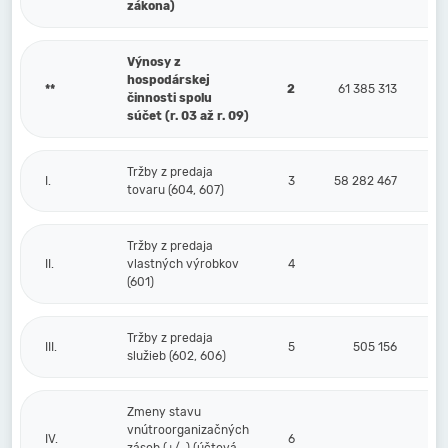
zákona)
Výnosy z
hospodárskej
**
2
61 385 313
činnosti spolu
súčet (r. 03 až r. 09)
Tržby z predaja
I.
3
58 282 467
tovaru (604, 607)
Tržby z predaja
II.
vlastných výrobkov
4
(601)
Tržby z predaja
III.
5
505 156
služieb (602, 606)
Zmeny stavu
vnútroorganizačných
IV.
6