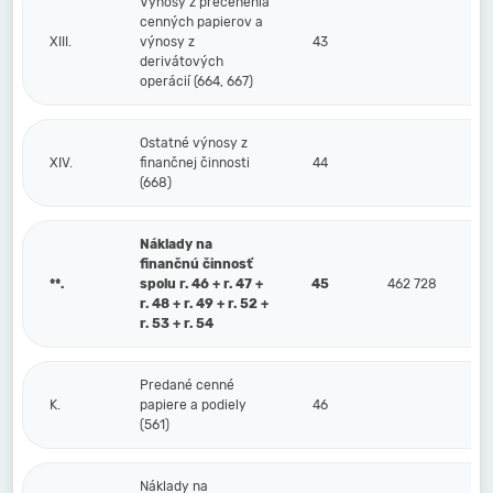
Výnosy z precenenia
cenných papierov a
XIII.
výnosy z
43
derivátových
operácií (664, 667)
Ostatné výnosy z
XIV.
finančnej činnosti
44
(668)
Náklady na
finančnú činnosť
**.
spolu r. 46 + r. 47 +
45
462 728
r. 48 + r. 49 + r. 52 +
r. 53 + r. 54
Predané cenné
K.
papiere a podiely
46
(561)
Náklady na