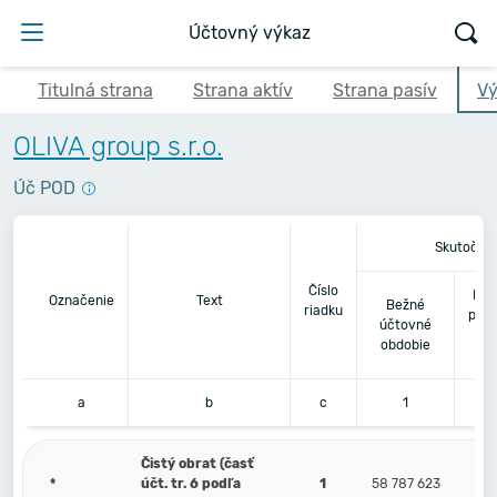
Účtovný výkaz
Titulná strana
Strana aktív
Strana pasív
Vý
OLIVA group s.r.o.
Úč POD
Skutočno
Číslo
Bez
Označenie
Text
Bežné
riadku
pred
účtovné
obdobie
a
b
c
1
Čistý obrat (časť
*
účt. tr. 6 podľa
1
58 787 623