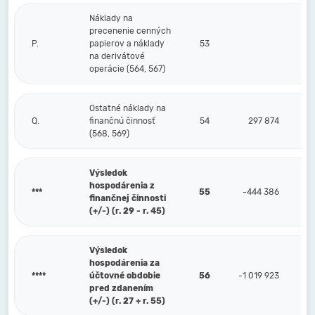
Náklady na
precenenie cenných
P.
papierov a náklady
53
na derivátové
operácie (564, 567)
Ostatné náklady na
Q.
finančnú činnosť
54
297 874
(568, 569)
Výsledok
hospodárenia z
***
55
-444 386
finančnej činnosti
(+/-) (r. 29 - r. 45)
Výsledok
hospodárenia za
****
účtovné obdobie
56
-1 019 923
pred zdanením
(+/-) (r. 27 + r. 55)