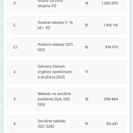
Služby (účtová
D.
14
1 285 205
skupina 51)
Osobné náklady (r. 16
E.
15
1 410 114
až r. 19)
Mzdové náklady (521,
E.1.
16
914 979
522)
Odmeny členom
2.
orgánov spoločnosti
17
a družstva (523)
Náklady na sociálne
3.
poistenie (524, 525,
18
338 484
526)
Sociálne náklady
4.
19
156 651
(527, 528)