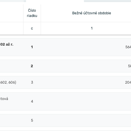
Číslo
Bežné účtovné obdobie
riadku
c
1
02 až r.
1
56
2
5
 602, 606)
3
20
čtová
4
5