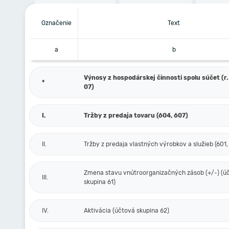
Označenie
Text
a
b
Výnosy z hospodárskej činnosti spolu súčet (r. 
*
07)
I.
Tržby z predaja tovaru (604, 607)
II.
Tržby z predaja vlastných výrobkov a služieb (601,
Zmena stavu vnútroorganizačných zásob (+/-) (ú
III.
skupina 61)
IV.
Aktivácia (účtová skupina 62)