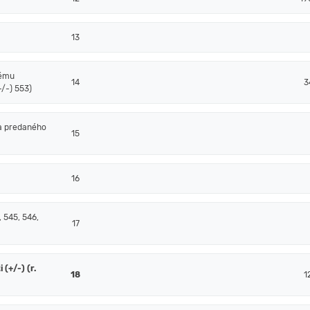
13
nému
14
3
/-) 553)
a predaného
15
16
 545, 546,
17
(+/-) (r.
18
1