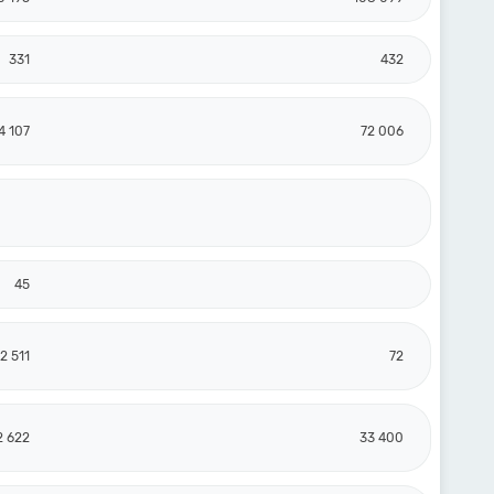
331
432
4 107
72 006
45
2 511
72
2 622
33 400