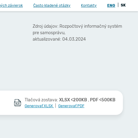
|
SK
ných závierok
Často kladené otázky
Kontakty
ENG
Zdroj údajov: Rozpočtový informačný systém
pre samosprávu,
aktualizované: 04.03.2024
Tlačová zostava:
XLSX <200KB
,
PDF <500KB
Generovať XLSX
|
Generovať PDF