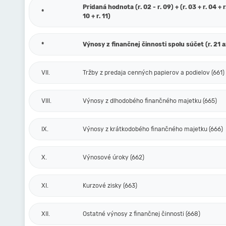
Pridaná hodnota (r. 02 - r. 09) + (r. 03 + r. 04 + r.
*
10 + r. 11)
*
Výnosy z finančnej činnosti spolu súčet (r. 21 a
VII.
Tržby z predaja cenných papierov a podielov (661)
VIII.
Výnosy z dlhodobého finančného majetku (665)
IX.
Výnosy z krátkodobého finančného majetku (666)
X.
Výnosové úroky (662)
XI.
Kurzové zisky (663)
XII.
Ostatné výnosy z finančnej činnosti (668)