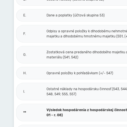
E.
Dane a poplatky (účtová skupina 53)
Odpisy a opravné položky k dlhodobému nehmot
F.
majetku a dlhodobému hmotnému majetku (551, (+
Zostatková cena predaného dlhodobého majetku 
G.
materiálu (541, 542)
H.
Opravné položky k pohľadávkam (+/- 547)
Ostatné náklady na hospodársku činnosť (543, 544,
I.
548, 549, 555, 557)
Výsledok hospodárenia z hospodárskej činnosti 
**
01 - r. 08)