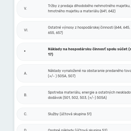
Tržby z predaja dlhodobého nehmotného majetku,
V.
hmotného majetku a materiálu (641, 642)
Ostatné výnosy z hospodárskej činnosti (644, 645,
VI.
655, 657)
Náklady na hospodársku činnosť spolu súčet (r.
*
17)
Náklady vynaložené na obstaranie predaného tova
A.
(+/- ) 505A, 507)
Spotreba materiálu, energie a ostatných nesklad
B.
dodávok (501, 502, 503, (+/-) 505A)
C.
Služby (účtová skupina 51)
D.
Osobné náklady (účtová skupina 52)