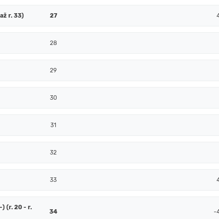
až r. 33)
27
28
29
30
31
32
33
 (r. 20 - r.
34
-