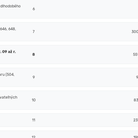
 dlhodobého
6
 646, 648,
7
300
 09 až r.
8
55
ru (504,
9
ovateľných
10
83
11
23
12
19