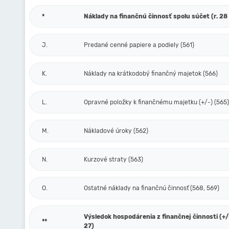
*
Náklady na finančnú činnosť spolu súčet (r. 28 
J.
Predané cenné papiere a podiely (561)
K.
Náklady na krátkodobý finančný majetok (566)
L.
Opravné položky k finančnému majetku (+/-) (565)
M.
Nákladové úroky (562)
N.
Kurzové straty (563)
O.
Ostatné náklady na finančnú činnosť (568, 569)
Výsledok hospodárenia z finančnej činnosti (+/-)
**
27)