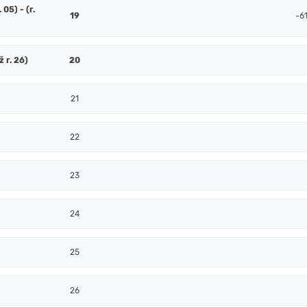
 05) - (r.
19
-6
ž r. 26)
20
21
22
23
24
25
26