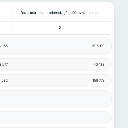
Bezprostredne predchádzajúce účtovné obdobie
2
4 055
503 110
8 577
40 138
4 582
158 773