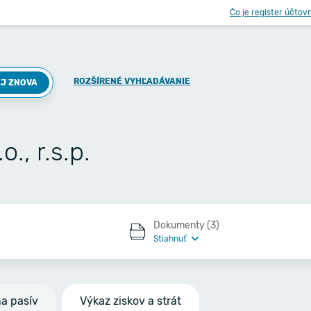
Čo je register účtov
ROZŠÍRENÉ VYHĽADÁVANIE
J ZNOVA
., r.s.p.
Dokumenty (3)
Stiahnuť
na pasív
Výkaz ziskov a strát