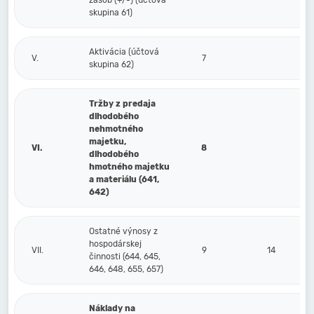
zásob (+/-) (účtová
skupina 61)
Aktivácia (účtová
V.
7
skupina 62)
Tržby z predaja
dlhodobého
nehmotného
majetku,
VI.
8
dlhodobého
hmotného majetku
a materiálu (641,
642)
Ostatné výnosy z
hospodárskej
VII.
9
14
činnosti (644, 645,
646, 648, 655, 657)
Náklady na