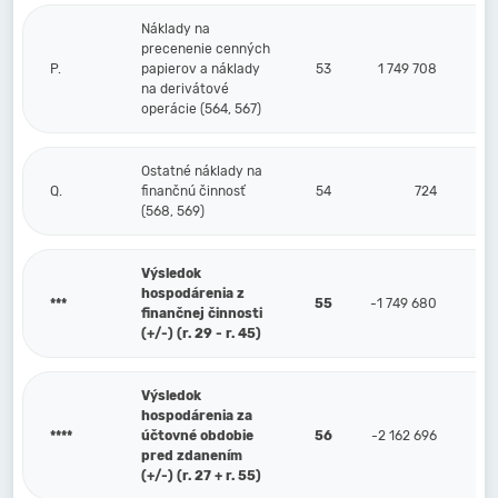
Náklady na
precenenie cenných
P.
papierov a náklady
53
1 749 708
na derivátové
operácie (564, 567)
Ostatné náklady na
Q.
finančnú činnosť
54
724
(568, 569)
Výsledok
hospodárenia z
***
55
-1 749 680
finančnej činnosti
(+/-) (r. 29 - r. 45)
Výsledok
hospodárenia za
****
účtovné obdobie
56
-2 162 696
pred zdanením
(+/-) (r. 27 + r. 55)