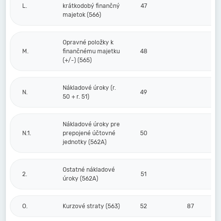
L.
krátkodobý finančný
47
majetok (566)
Opravné položky k
M.
finančnému majetku
48
(+/-) (565)
Nákladové úroky (r.
N.
49
50 + r. 51)
Nákladové úroky pre
N.1.
prepojené účtovné
50
jednotky (562A)
Ostatné nákladové
2.
51
úroky (562A)
O.
Kurzové straty (563)
52
87