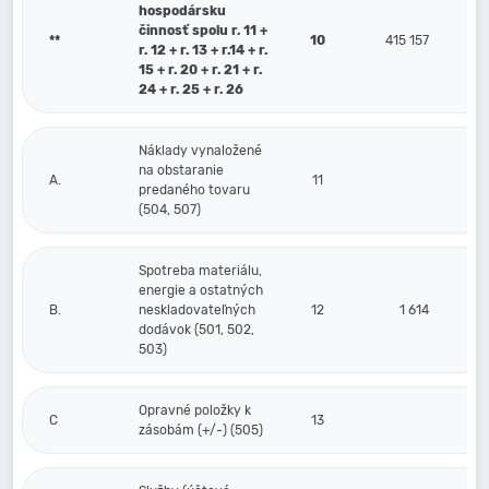
hospodársku
činnosť spolu r. 11 +
**
10
415 157
r. 12 + r. 13 + r.14 + r.
15 + r. 20 + r. 21 + r.
24 + r. 25 + r. 26
Náklady vynaložené
na obstaranie
A.
11
predaného tovaru
(504, 507)
Spotreba materiálu,
energie a ostatných
B.
neskladovateľných
12
1 614
dodávok (501, 502,
503)
Opravné položky k
C
13
zásobám (+/-) (505)