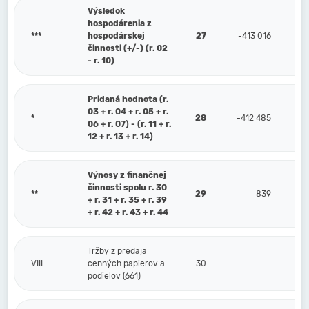
Výsledok
hospodárenia z
***
hospodárskej
27
-413 016
činnosti (+/-) (r. 02
- r. 10)
Pridaná hodnota (r.
03 + r. 04 + r. 05 + r.
*
28
-412 485
06 + r. 07) - (r. 11 + r.
12 + r. 13 + r. 14)
Výnosy z finančnej
činnosti spolu r. 30
**
29
839
+ r. 31 + r. 35 + r. 39
+ r. 42 + r. 43 + r. 44
Tržby z predaja
VIII.
cenných papierov a
30
podielov (661)