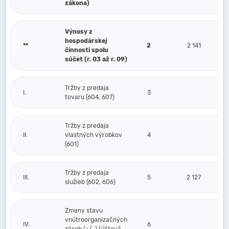
zákona)
Výnosy z
hospodárskej
**
2
2 141
činnosti spolu
súčet (r. 03 až r. 09)
Tržby z predaja
I.
3
tovaru (604, 607)
Tržby z predaja
II.
vlastných výrobkov
4
(601)
Tržby z predaja
III.
5
2 127
služieb (602, 606)
Zmeny stavu
vnútroorganizačných
IV.
6