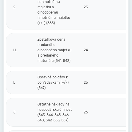
nehmotnému
2.
majetku a
23
dlhodobému
hmotnému majetku
(+/-) (553)
Zostatková cena
predaného
H.
dlhodobého majetku
24
a predaného
materiálu (541, 542)
Opravné položky k
I.
pohľadávkam (+/-)
25
(547)
Ostatné náklady na
hospodársku činnosť
J.
26
(543, 544, 545, 546,
548, 549, 555, 557)