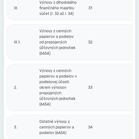
Výnosy z dlhodobého
IX.
finančného majetku
31
súčet (r. 32 až r. 34)
Výnosy z cenných
papierov a podielov
IX.1.
od prepojených
32
účtovných jednotiek
(665A)
Výnosy z cenných
papierov a podielov v
podielovej účasti
2.
okrem výnosov
33
prepojených
účtovných jednotiek
(665A)
Ostatné výnosy z
3.
cenných papierov a
34
podielov (665A)