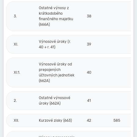
Ostatné výnosy z
krátkodobého
3.
38
finančného majetku
(666A)
Výnosové úroky (r.
XI.
39
40 + r. 41)
Výnosové úroky od
prepojených
XI.1.
40
účtovných jednotiek
(662A)
Ostatné výnosové
2.
41
úroky (662A)
XII.
Kurzové zisky (663)
42
585