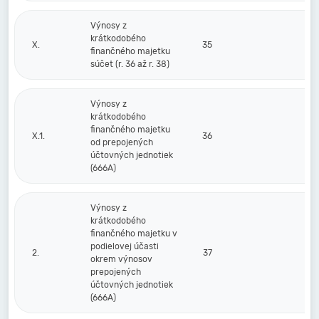
Výnosy z
krátkodobého
X.
35
finančného majetku
súčet (r. 36 až r. 38)
Výnosy z
krátkodobého
finančného majetku
X.1.
36
od prepojených
účtovných jednotiek
(666A)
Výnosy z
krátkodobého
finančného majetku v
podielovej účasti
2.
37
okrem výnosov
prepojených
účtovných jednotiek
(666A)