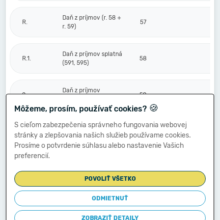
Daň z príjmov (r. 58 +
R.
57
r. 59)
Daň z príjmov splatná
R.1.
58
(591, 595)
Daň z príjmov
2.
59
odložená (+/-) (592)
🍪
Môžeme, prosím, používať cookies?
S cieľom zabezpečenia správneho fungovania webovej
Prevod podielov na
stránky a zlepšovania našich služieb používame cookies.
výsledku
S.
hospodárenia
60
Prosíme o potvrdenie súhlasu alebo nastavenie Vašich
spoločníkom (+/-
preferencií.
596)
POVOLIŤ VŠETKO
Výsledok
hospodárenia za
ODMIETNUŤ
****
účtovné obdobie po
61
-2 162 696
zdanení (+/-) (r. 56
ZOBRAZIŤ DETAILY