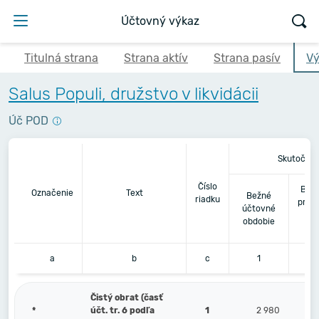
Účtovný výkaz
Titulná strana
Strana aktív
Strana pasív
Vý
Salus Populi, družstvo v likvidácii
Úč POD
Skutočnos
Číslo
Bezp
Označenie
Text
Bežné
riadku
pred
účtovné
ú
obdobie
o
a
b
c
1
Čistý obrat (časť
*
účt. tr. 6 podľa
1
2 980