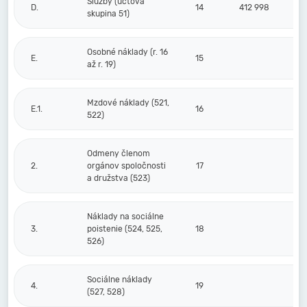
Služby (účtová
D.
14
412 998
skupina 51)
Osobné náklady (r. 16
E.
15
až r. 19)
Mzdové náklady (521,
E.1.
16
522)
Odmeny členom
2.
orgánov spoločnosti
17
a družstva (523)
Náklady na sociálne
3.
poistenie (524, 525,
18
526)
Sociálne náklady
4.
19
(527, 528)