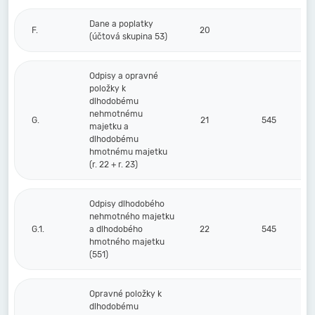
Dane a poplatky
F.
20
(účtová skupina 53)
Odpisy a opravné
položky k
dlhodobému
nehmotnému
G.
21
545
majetku a
dlhodobému
hmotnému majetku
(r. 22 + r. 23)
Odpisy dlhodobého
nehmotného majetku
G.1.
a dlhodobého
22
545
hmotného majetku
(551)
Opravné položky k
dlhodobému