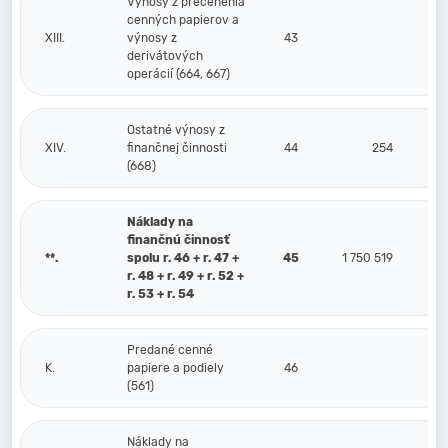
Výnosy z precenenia
cenných papierov a
XIII.
výnosy z
43
derivátových
operácií (664, 667)
Ostatné výnosy z
XIV.
finančnej činnosti
44
254
(668)
Náklady na
finančnú činnosť
**.
spolu r. 46 + r. 47 +
45
1 750 519
r. 48 + r. 49 + r. 52 +
r. 53 + r. 54
Predané cenné
K.
papiere a podiely
46
(561)
Náklady na