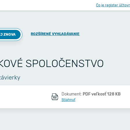
Čo je register účtov
ROZŠÍRENÉ VYHĽADÁVANIE
J ZNOVA
MKOVÉ SPOLOČENSTVO
závierky
Dokument:
PDF veľkosť 128 KB
Stiahnuť