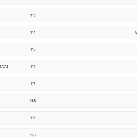
113
114
115
377A)
116
117
118
119
120