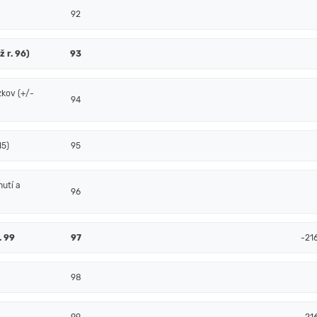
92
ž r. 96)
93
zkov (+/-
94
15)
95
nutí a
96
. 99
97
-21
98