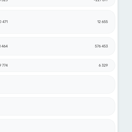
6 523
-227 677
0 471
12 655
1 464
576 453
9 774
6 329