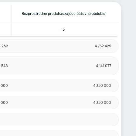
Bezprostredne predchádzajúce účtovné obdobie
5
8 269
4 732 425
1 548
4 141 077
 000
4 350 000
 000
4 350 000