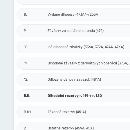
8.
Vydané dlhopisy (473A/-/255A)
9.
Záväzky zo sociálneho fondu (472)
10.
Iné dlhodobé záväzky (336A, 372A, 474A, 47XA)
11.
Dlhodobé záväzky z derivátových operácií (373A, 
12.
Odložený daňový záväzok (481A)
B.II.
Dlhodobé rezervy r. 119 + r. 120
B.II.1.
Zákonné rezervy (451A)
2.
Ostatné rezervy (459A, 45X)