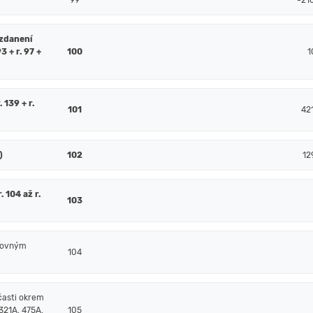
99
-21
 zdanení
93 + r. 97 +
100
1
. 139 + r.
101
42
)
102
12
 104 až r.
103
čtovným
104
časti okrem
321A, 475A,
105