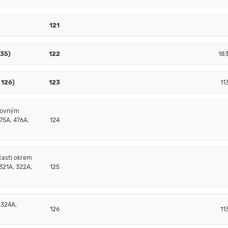
121
135)
122
18
 126)
123
11
čtovným
75A, 476A,
124
časti okrem
321A, 322A,
125
 324A,
126
11