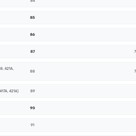
84
85
86
87
8, 421A,
88
417A, 421A)
89
90
91