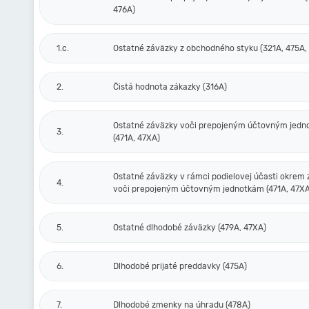
476A)
1.c.
Ostatné záväzky z obchodného styku (321A, 475A,
2.
Čistá hodnota zákazky (316A)
Ostatné záväzky voči prepojeným účtovným jed
3.
(471A, 47XA)
Ostatné záväzky v rámci podielovej účasti okrem
4.
voči prepojeným účtovným jednotkám (471A, 47XA
5.
Ostatné dlhodobé záväzky (479A, 47XA)
6.
Dlhodobé prijaté preddavky (475A)
7.
Dlhodobé zmenky na úhradu (478A)