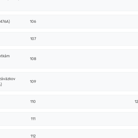
 476A)
106
107
notkám
108
 záväzkov
109
)
110
12
111
112