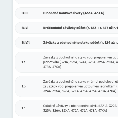
B.III
Dlhodobé bankové úvery (461A, 46XA)
B.IV.
Krátkodobé záväzky súčet (r. 123 + r. 127 až r. 
B.IV.1.
Záväzky z obchodného styku súčet (r. 124 až r.
Záväzky z obchodného styku voči prepojeným ú
1.a.
jednotkám (321A, 322A, 324A, 325A, 326A, 32XA, 4
478A, 47XA)
Záväzky z obchodného styku v rámci podielovej ú
1.b.
záväzkov voči prepojeným účtovným jednotkám (
324A, 325A, 326A, 32XA, 475A, 476A, 478A, 47XA)
Ostatné záväzky z obchodného styku (321A, 322A,
1.c.
325A, 326A, 32XA, 475A, 476A, 478A, 47XA)