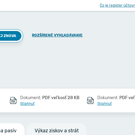
Čo je register účtov
ROZŠÍRENÉ VYHĽADÁVANIE
J ZNOVA
Dokument:
PDF veľkosť 28 KB
Dokument:
PDF ve
Stiahnuť
Stiahnuť
na pasív
Výkaz ziskov a strát