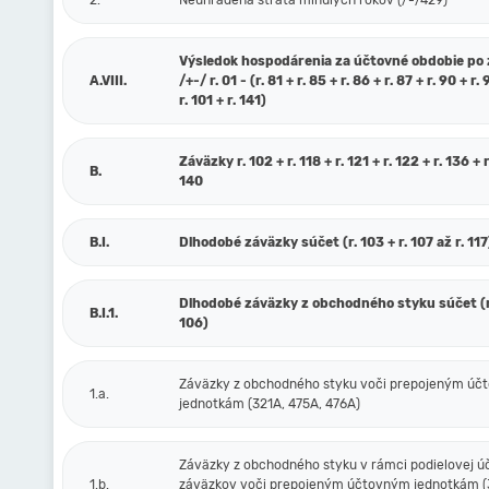
2.
Neuhradená strata minulých rokov (/-/429)
Výsledok hospodárenia za účtovné obdobie po
A.VIII.
/+-/ r. 01 - (r. 81 + r. 85 + r. 86 + r. 87 + r. 90 + r. 
r. 101 + r. 141)
Záväzky r. 102 + r. 118 + r. 121 + r. 122 + r. 136 + r
B.
140
B.I.
Dlhodobé záväzky súčet (r. 103 + r. 107 až r. 117
Dlhodobé záväzky z obchodného styku súčet (r.
B.I.1.
106)
Záväzky z obchodného styku voči prepojeným ú
1.a.
jednotkám (321A, 475A, 476A)
Záväzky z obchodného styku v rámci podielovej ú
1.b.
záväzkov voči prepojeným účtovným jednotkám (