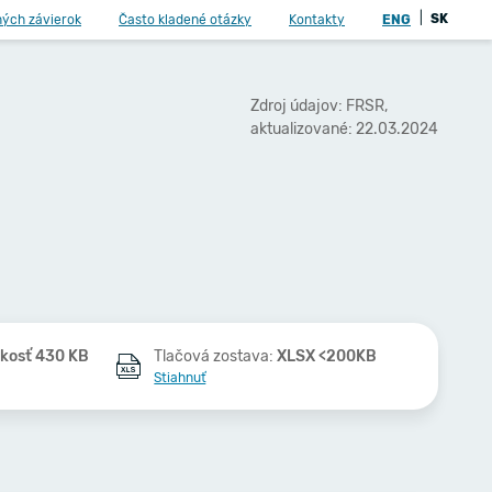
|
SK
ných závierok
Často kladené otázky
Kontakty
ENG
Zdroj údajov: FRSR,
aktualizované: 22.03.2024
ľkosť 430 KB
Tlačová zostava:
XLSX <200KB
Stiahnuť