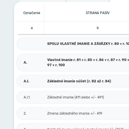
Označenie
STRANA PASÍV
a
b
SPOLU VLASTNÉ IMANIE A ZÁVÄZKY r. 80 + r. 101
Vlastné imanie r. 81 + r. 85 + r. 86 + r. 87 + r. 90 +
A.
97 + r. 100
A.I.
Základné imanie súčet (r. 82 až r. 84)
A.I.1.
Základné imanie (411 alebo +/- 491)
2.
Zmena základného imania +/- 419