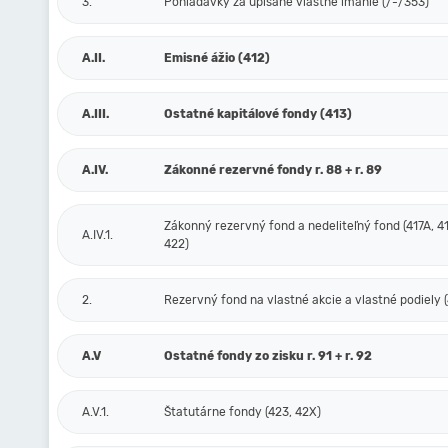
3.
Pohľadávky za upísané vlastné imanie (/-/353)
A.II.
Emisné ážio (412)
A.III.
Ostatné kapitálové fondy (413)
A.IV.
Zákonné rezervné fondy r. 88 + r. 89
Zákonný rezervný fond a nedeliteľný fond (417A, 41
A.IV.1.
422)
2.
Rezervný fond na vlastné akcie a vlastné podiely (
A.V
Ostatné fondy zo zisku r. 91 + r. 92
A.V.1.
Štatutárne fondy (423, 42X)