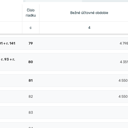
Číslo
Bežné účtovné obdobie
riadku
c
4
 + r. 141
79
4 79
 r. 93 + r.
80
4 35
81
4 550
82
4 550
83