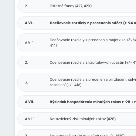
2.
Ostatné fondy (427, 42X)
A.VI.
Oceňovacie rozdiely z precenenia súčet (r. 94 a
Oceňovacie rozdiely z precenenia majetku a závä
A.VI.1.
414)
2.
Oceňovacie rozdiely z kapitálových účastín (+/- 4
Oceňovacie rozdiely z precenenia pri zlúčení, sply
3.
rozdelení (+/- 416)
A.VII.
Výsledok hospodárenia minulých rokov r. 98 + r
A.VII.1.
Nerozdelený zisk minulých rokov (428)