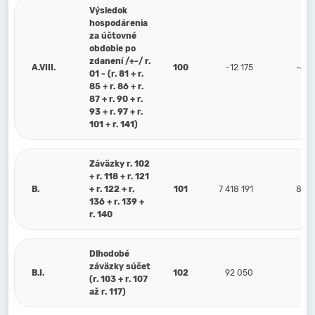
Výsledok
hospodárenia
za účtovné
obdobie po
zdanení /+-/ r.
A.VIII.
100
-12 175
-402
01 - (r. 81 + r.
85 + r. 86 + r.
87 + r. 90 + r.
93 + r. 97 + r.
101 + r. 141)
Záväzky r. 102
+ r. 118 + r. 121
B.
+ r. 122 + r.
101
7 418 191
8 16
136 + r. 139 +
r. 140
Dlhodobé
záväzky súčet
B.I.
102
92 050
1
(r. 103 + r. 107
až r. 117)