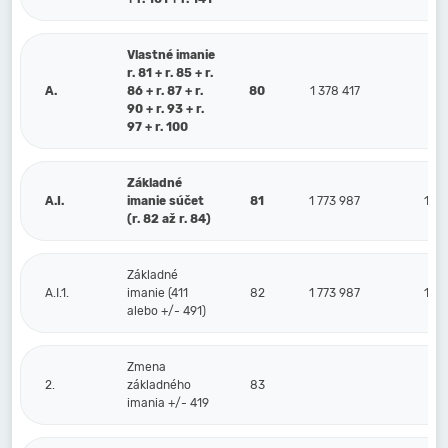
Vlastné imanie
r. 81 + r. 85 + r.
A.
86 + r. 87 + r.
80
1 378 417
93
90 + r. 93 + r.
97 + r. 100
Základné
A.I.
imanie súčet
81
1 773 987
1 77
(r. 82 až r. 84)
Základné
A.I.1.
imanie (411
82
1 773 987
1 77
alebo +/- 491)
Zmena
2.
základného
83
imania +/- 419