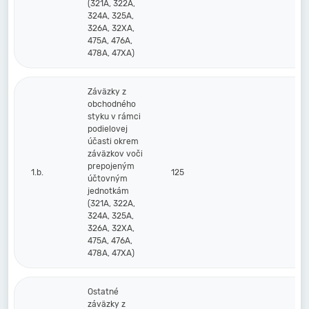
(321A, 322A,
324A, 325A,
326A, 32XA,
475A, 476A,
478A, 47XA)
Záväzky z
obchodného
styku v rámci
podielovej
účasti okrem
záväzkov voči
prepojeným
1.b.
125
účtovným
jednotkám
(321A, 322A,
324A, 325A,
326A, 32XA,
475A, 476A,
478A, 47XA)
Ostatné
záväzky z