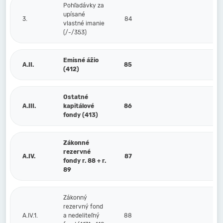
Pohľadávky za
upísané
3.
84
vlastné imanie
(/-/353)
Emisné ážio
A.II.
85
(412)
Ostatné
A.III.
kapitálové
86
fondy (413)
Zákonné
rezervné
A.IV.
87
fondy r. 88 + r.
89
Zákonný
rezervný fond
A.IV.1.
a nedeliteľný
88