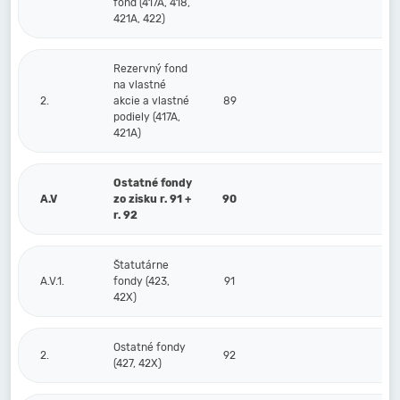
fond (417A, 418,
421A, 422)
Rezervný fond
na vlastné
2.
akcie a vlastné
89
podiely (417A,
421A)
Ostatné fondy
A.V
zo zisku r. 91 +
90
r. 92
Štatutárne
A.V.1.
fondy (423,
91
42X)
Ostatné fondy
2.
92
(427, 42X)