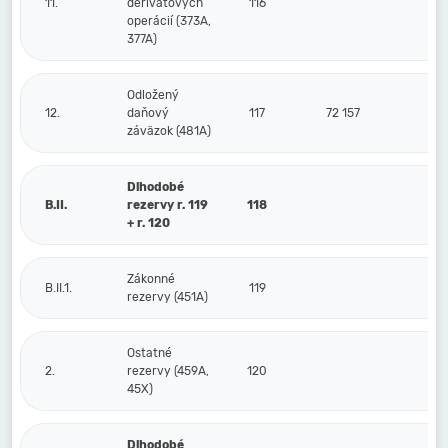
11.
derivátových
116
operácií (373A,
377A)
Odložený
12.
daňový
117
72 157
záväzok (481A)
Dlhodobé
B.II.
rezervy r. 119
118
+ r. 120
Zákonné
B.II.1.
119
rezervy (451A)
Ostatné
2.
rezervy (459A,
120
45X)
Dlhodobé