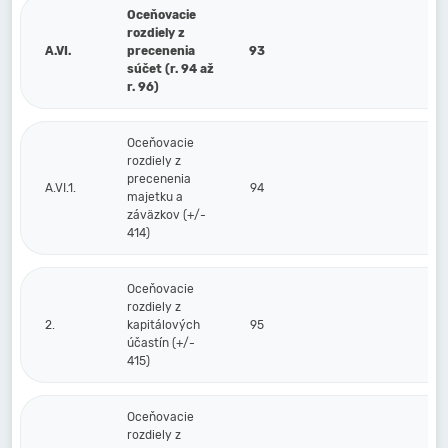
Oceňovacie
rozdiely z
A.VI.
precenenia
93
súčet (r. 94 až
r. 96)
Oceňovacie
rozdiely z
precenenia
A.VI.1.
94
majetku a
záväzkov (+/-
414)
Oceňovacie
rozdiely z
2.
kapitálových
95
účastín (+/-
415)
Oceňovacie
rozdiely z