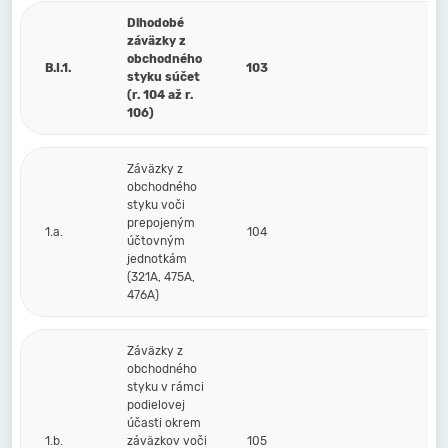
Dlhodobé
záväzky z
obchodného
B.I.1.
103
styku súčet
(r. 104 až r.
106)
Záväzky z
obchodného
styku voči
prepojeným
1.a.
104
účtovným
jednotkám
(321A, 475A,
476A)
Záväzky z
obchodného
styku v rámci
podielovej
účasti okrem
1.b.
záväzkov voči
105