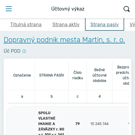
Účtovný výkaz
Titulná strana
Strana aktív
Strana pasív
Vý
Dopravný podnik mesta Martin, s. r. o.
Úč POD
Bezprostr
Bežné
Číslo
predchádz
Označenie
STRANA PASÍV
účtovné
riadku
účtovn
obdobie
obdobi
a
b
c
4
5
SPOLU
VLASTNÉ
IMANIE A
79
10 245 744
9 11
ZÁVÄZKY r. 80
+ r. 101 + r. 141