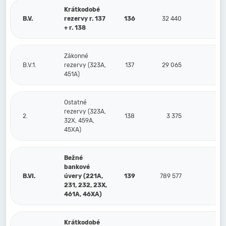
Krátkodobé
B.V.
rezervy r. 137
136
32 440
8
+ r. 138
Zákonné
B.V.1.
rezervy (323A,
137
29 065
7
451A)
Ostatné
rezervy (323A,
2.
138
3 375
1
32X, 459A,
45XA)
Bežné
bankové
B.VI.
úvery (221A,
139
789 577
79
231, 232, 23X,
461A, 46XA)
Krátkodobé