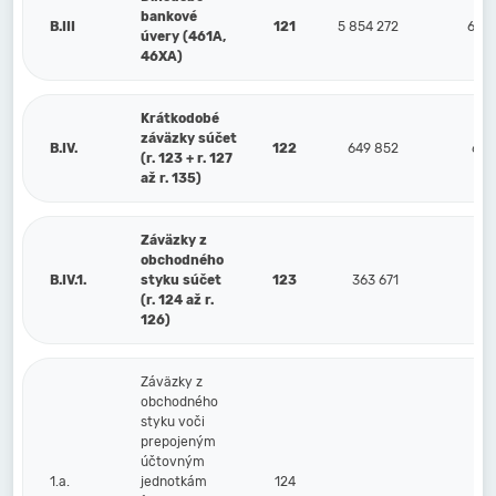
bankové
B.III
121
5 854 272
6 63
úvery (461A,
46XA)
Krátkodobé
záväzky súčet
B.IV.
122
649 852
638
(r. 123 + r. 127
až r. 135)
Záväzky z
obchodného
B.IV.1.
styku súčet
123
363 671
39
(r. 124 až r.
126)
Záväzky z
obchodného
styku voči
prepojeným
účtovným
1.a.
jednotkám
124