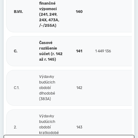
finančné
výpomoci
B.VII.
140
(241, 249,
24X, 473A,
/-/255A)
Časové
rozlíšenie
C.
141
1 449 136
1
súčet (r. 142
až r. 145)
Výdavky
budúcich
C.1.
období
142
dlhodobé
(383A)
Výdavky
budúcich
2.
období
143
kratkodobé