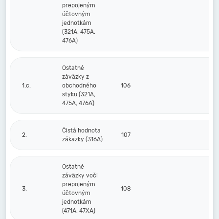
prepojeným
účtovným
jednotkám
(321A, 475A,
476A)
Ostatné
záväzky z
1.c.
obchodného
106
styku (321A,
475A, 476A)
Čistá hodnota
2.
107
zákazky (316A)
Ostatné
záväzky voči
prepojeným
3.
108
účtovným
jednotkám
(471A, 47XA)