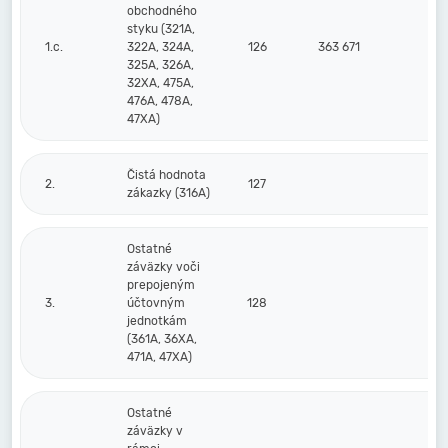
obchodného
styku (321A,
1.c.
322A, 324A,
126
363 671
39
325A, 326A,
32XA, 475A,
476A, 478A,
47XA)
Čistá hodnota
2.
127
zákazky (316A)
Ostatné
záväzky voči
prepojeným
3.
účtovným
128
jednotkám
(361A, 36XA,
471A, 47XA)
Ostatné
záväzky v