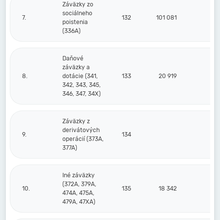
Záväzky zo
sociálneho
7.
132
101 081
8
poistenia
(336A)
Daňové
záväzky a
8.
dotácie (341,
133
20 919
1
342, 343, 345,
346, 347, 34X)
Záväzky z
derivátových
9.
134
operácií (373A,
377A)
Iné záväzky
(372A, 379A,
10.
135
18 342
474A, 475A,
479A, 47XA)