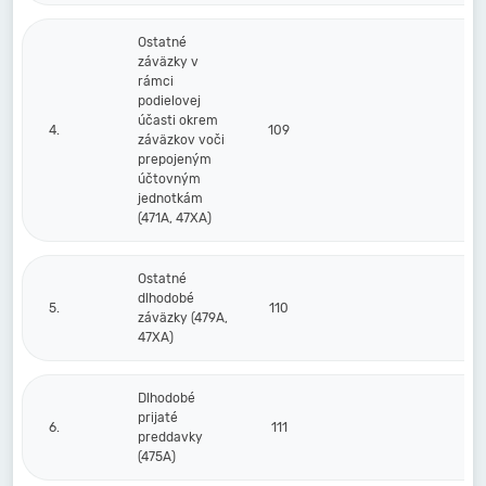
Ostatné
záväzky v
rámci
podielovej
účasti okrem
4.
109
záväzkov voči
prepojeným
účtovným
jednotkám
(471A, 47XA)
Ostatné
dlhodobé
5.
110
záväzky (479A,
47XA)
Dlhodobé
prijaté
6.
111
preddavky
(475A)