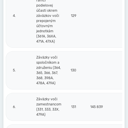
rámci
podielovej
účasti okrem
4.
záväzkov voči
129
prepojeným
účtovným
jednotkám
(361A, 36XA,
471A, 47XA)
Záväzky voči
spoločníkom a
združeniu (364,
5.
130
365, 366, 367,
368, 398A,
478A, 479A)
Záväzky voči
zamestnancom
6.
131
145 839
12
(331, 333, 33X,
479A)