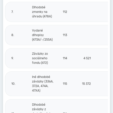
Dlhodobé
7.
zmenky na
112
úhradu (478A)
Vydané
8.
dlhopisy
113
(473A/-/255A)
Záväzky zo
9.
sociálneho
114
4 521
fondu (472)
Iné dlhodobé
záväzky (336A,
10.
115
15 372
1
372A, 474A,
47XA)
Dlhodobé
záväzky z