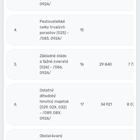
092A/
Pestovateľské
celky trvalých
4.
15
porastov (025) -
/085, 092A/
Základné stádo
a ťažné zvieratá
5.
16
29 840
7 773
(026) - /086,
092A/
Ostatný
dlhodobý
hmotný majetok
6.
17
34 921
8 073
(029, 02X, 032)
- /089, 08X,
092A/
Obstarávaný