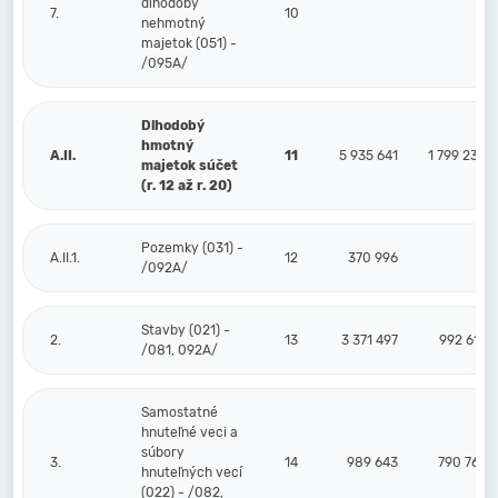
dlhodobý
7.
10
nehmotný
majetok (051) -
/095A/
Dlhodobý
hmotný
A.II.
11
5 935 641
1 799 230
majetok súčet
(r. 12 až r. 20)
Pozemky (031) -
A.II.1.
12
370 996
/092A/
Stavby (021) -
2.
13
3 371 497
992 615
/081, 092A/
Samostatné
hnuteľné veci a
súbory
3.
14
989 643
790 769
hnuteľných vecí
(022) - /082,