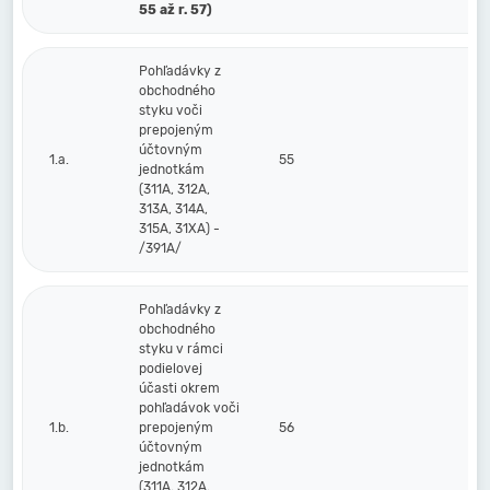
55 až r. 57)
Pohľadávky z
obchodného
styku voči
prepojeným
účtovným
1.a.
55
jednotkám
(311A, 312A,
313A, 314A,
315A, 31XA) -
/391A/
Pohľadávky z
obchodného
styku v rámci
podielovej
účasti okrem
pohľadávok voči
1.b.
prepojeným
56
účtovným
jednotkám
(311A, 312A,