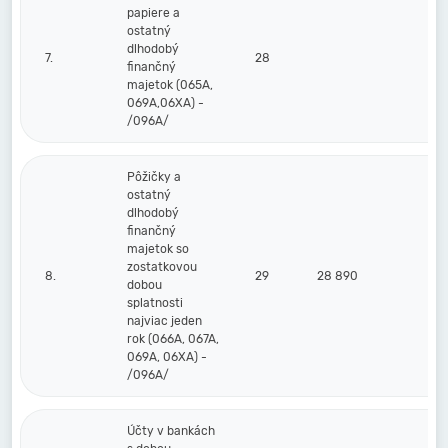
papiere a
ostatný
dlhodobý
7.
28
finančný
majetok (065A,
069A,06XA) -
/096A/
Pôžičky a
ostatný
dlhodobý
finančný
majetok so
zostatkovou
8.
29
28 890
dobou
splatnosti
najviac jeden
rok (066A, 067A,
069A, 06XA) -
/096A/
Účty v bankách