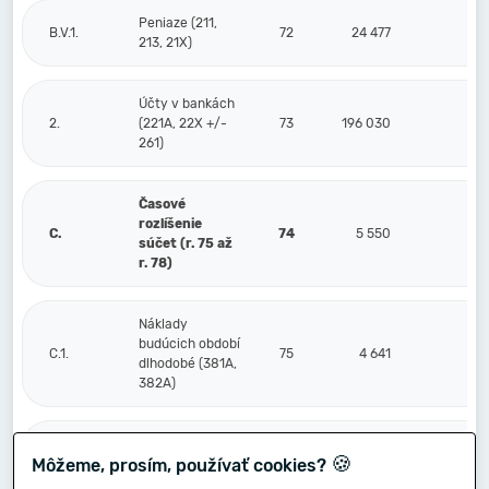
Peniaze (211,
B.V.1.
72
24 477
213, 21X)
Účty v bankách
2.
(221A, 22X +/-
73
196 030
261)
Časové
rozlíšenie
C.
74
5 550
súčet (r. 75 až
r. 78)
Náklady
budúcich období
C.1.
75
4 641
dlhodobé (381A,
382A)
Náklady
🍪
Môžeme, prosím, používať cookies?
budúcich období
2.
76
909
krátkodobé