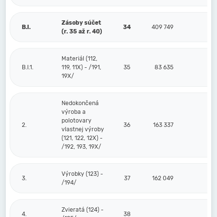
Zásoby súčet
B.I.
34
409 749
(r. 35 až r. 40)
Materiál (112,
B.I.1.
119, 11X) - /191,
35
83 635
19X/
Nedokončená
výroba a
polotovary
2.
36
163 337
vlastnej výroby
(121, 122, 12X) -
/192, 193, 19X/
Výrobky (123) -
3.
37
162 049
/194/
Zvieratá (124) -
4.
38