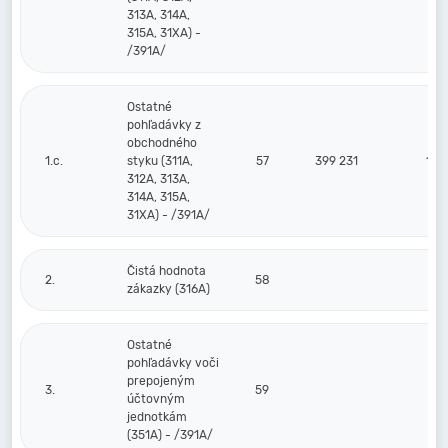
313A, 314A,
315A, 31XA) -
/391A/
Ostatné
pohľadávky z
obchodného
1.c.
styku (311A,
57
399 231
19
312A, 313A,
314A, 315A,
31XA) - /391A/
Čistá hodnota
2.
58
zákazky (316A)
Ostatné
pohľadávky voči
prepojeným
3.
59
účtovným
jednotkám
(351A) - /391A/