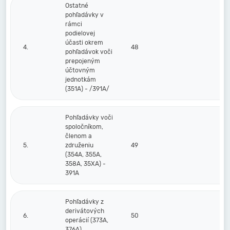
Ostatné
pohľadávky v
rámci
podielovej
účasti okrem
4.
48
pohľadávok voči
prepojeným
účtovným
jednotkám
(351A) - /391A/
Pohľadávky voči
spoločníkom,
členom a
5.
združeniu
49
(354A, 355A,
358A, 35XA) -
391A
Pohľadávky z
derivátových
6.
50
operácií (373A,
376A)