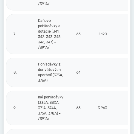
/391A/
Daňové
pohľadávky a
dotácie (341,
7.
63
1 120
342, 343, 345,
346, 347) -
/391A/
Pohľadávky z
derivátových
8.
64
operácií (373A,
376A)
Iné pohľadávky
(335A, 33XA,
9.
371A, 374A,
65
3 963
375A, 378A) -
/391A/