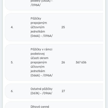
podiely (063A) -
/096A/
Pôžičky
prepojeným
4.
účtovným
25
jednotkám
(066A) - /096A/
Pôžičky v rámci
podielovej
účasti okrem
5.
prepojeným
26
367 636
účtovným
jednotkám
(066A) - /096A/
Ostatné pôžičky
6.
27
(067A) - /096A/
Dlhové cenné