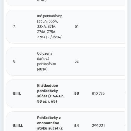
Iné pohľadávky
(335A, 336A,
7.
33XA, 371A,
51
374A, 375A,
378A) - /391A/
Odložená
daňová
8.
52
pohľadávka
(481A)
Krátkodobé
pohľadávky
B.III.
53
810 795
19
súčet (r. 54 + r.
58 až r. 65)
Pohľadávky z
obchodného
B.III.1.
54
399 231
19
styku súčet (r.