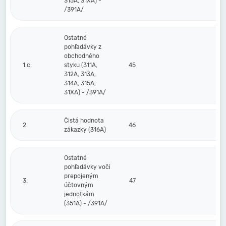
315A, 31XA) -
/391A/
Ostatné
pohľadávky z
obchodného
1.c.
styku (311A,
45
312A, 313A,
314A, 315A,
31XA) - /391A/
Čistá hodnota
2.
46
zákazky (316A)
Ostatné
pohľadávky voči
prepojeným
3.
47
účtovným
jednotkám
(351A) - /391A/