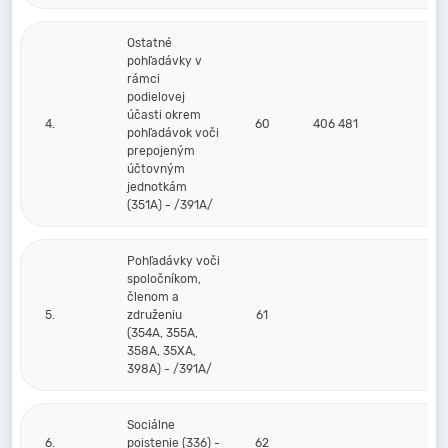
Ostatné
pohľadávky v
rámci
podielovej
účasti okrem
4.
60
406 481
pohľadávok voči
prepojeným
účtovným
jednotkám
(351A) - /391A/
Pohľadávky voči
spoločníkom,
členom a
5.
združeniu
61
(354A, 355A,
358A, 35XA,
398A) - /391A/
Sociálne
6.
poistenie (336) -
62