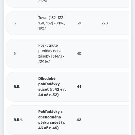
/195/
Tovar (132, 133,
5.
13X, 139) - /196,
39
728
19X/
Poskytnuté
preddavky na
6.
40
zásoby (314A) -
/391A/
Dlhodobé
pohľadávky
B.II.
41
súčet (r. 42 + r.
46 až r. 52)
Pohľadávky z
obchodného
B.II.1.
42
styku súčet (r.
43 až r. 45)