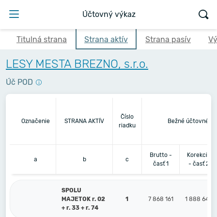
Účtovný výkaz
Titulná strana
Strana aktív
Strana pasív
Vý
LESY MESTA BREZNO, s.r.o.
Úč POD
Číslo
Označenie
STRANA AKTÍV
Bežné účtovné ob
riadku
Brutto -
Korekcia
a
b
c
časť 1
- časť 2
SPOLU
MAJETOK r. 02
1
7 868 161
1 888 642
+ r. 33 + r. 74