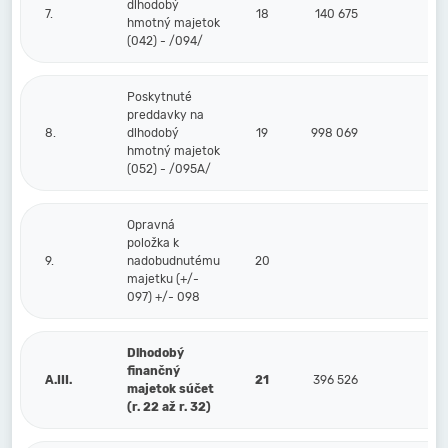
dlhodobý
7.
18
140 675
hmotný majetok
(042) - /094/
Poskytnuté
preddavky na
8.
dlhodobý
19
998 069
hmotný majetok
(052) - /095A/
Opravná
položka k
9.
nadobudnutému
20
majetku (+/-
097) +/- 098
Dlhodobý
finančný
A.III.
21
396 526
majetok súčet
(r. 22 až r. 32)