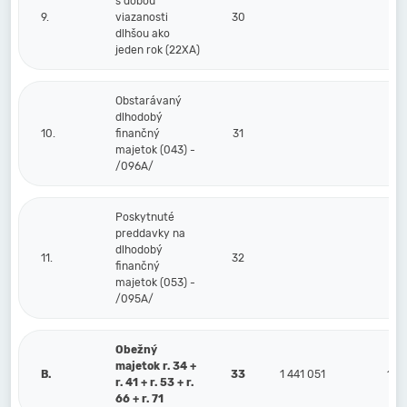
s dobou
9.
viazanosti
30
dlhšou ako
jeden rok (22XA)
Obstarávaný
dlhodobý
10.
finančný
31
majetok (043) -
/096A/
Poskytnuté
preddavky na
dlhodobý
11.
32
finančný
majetok (053) -
/095A/
Obežný
majetok r. 34 +
B.
33
1 441 051
19
r. 41 + r. 53 + r.
66 + r. 71