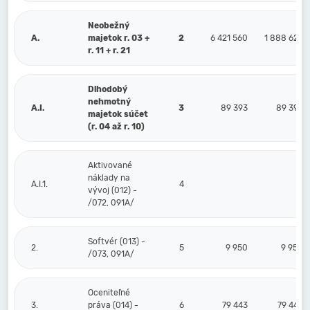
Neobežný
A.
majetok r. 03 +
2
6 421 560
1 888 623
r. 11 + r. 21
Dlhodobý
nehmotný
A.I.
3
89 393
89 393
majetok súčet
(r. 04 až r. 10)
Aktivované
náklady na
A.I.1.
4
vývoj (012) -
/072, 091A/
Softvér (013) -
2.
5
9 950
9 950
/073, 091A/
Oceniteľné
3.
práva (014) -
6
79 443
79 443