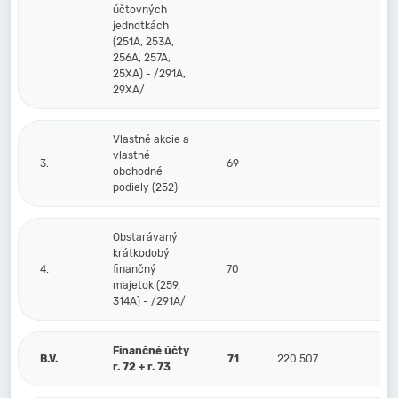
účtovných
jednotkách
(251A, 253A,
256A, 257A,
25XA) - /291A,
29XA/
Vlastné akcie a
vlastné
3.
69
obchodné
podiely (252)
Obstarávaný
krátkodobý
4.
finančný
70
majetok (259,
314A) - /291A/
Finančné účty
B.V.
71
220 507
r. 72 + r. 73