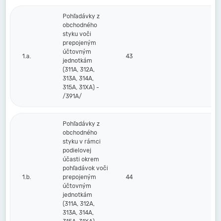
Pohľadávky z
obchodného
styku voči
prepojeným
účtovným
1.a.
43
jednotkám
(311A, 312A,
313A, 314A,
315A, 31XA) -
/391A/
Pohľadávky z
obchodného
styku v rámci
podielovej
účasti okrem
pohľadávok voči
1.b.
prepojeným
44
účtovným
jednotkám
(311A, 312A,
313A, 314A,