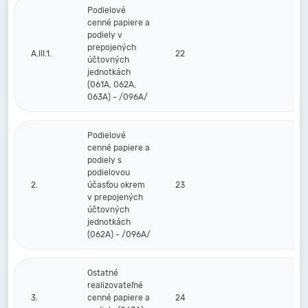
Podielové
cenné papiere a
podiely v
prepojených
A.III.1.
22
účtovných
jednotkách
(061A, 062A,
063A) - /096A/
Podielové
cenné papiere a
podiely s
podielovou
2.
účasťou okrem
23
v prepojených
účtovných
jednotkách
(062A) - /096A/
Ostatné
realizovateľné
3.
cenné papiere a
24