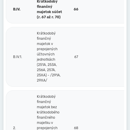
Krátkodobý
finančný
B.IV.
66
majetok súčet
(r. 67 až r. 70)
Krátkodobý
finančný
majetok v
prepojených
účtovných
B.IV.1.
67
jednotkách
(251A, 253A,
256A, 257A,
25XA) - /291A,
29XA/
Krátkodobý
finančný
majetok bez
krátkodobého
finančného
majetku v
2.
prepojených
68