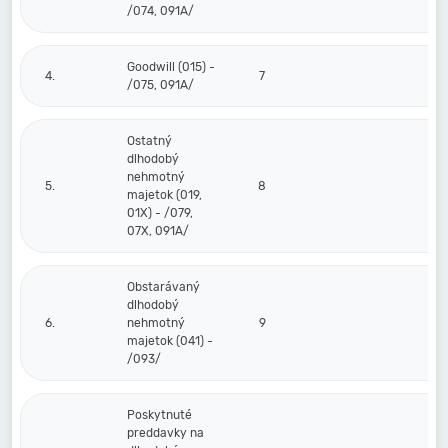
/074, 091A/
Goodwill (015) -
4.
7
/075, 091A/
Ostatný
dlhodobý
nehmotný
5.
8
majetok (019,
01X) - /079,
07X, 091A/
Obstarávaný
dlhodobý
6.
nehmotný
9
majetok (041) -
/093/
Poskytnuté
preddavky na