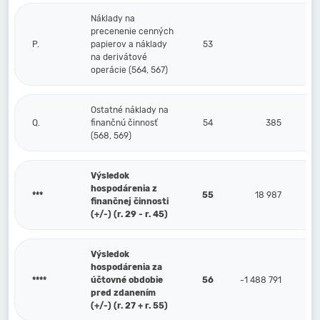
Náklady na
precenenie cenných
P.
papierov a náklady
53
na derivátové
operácie (564, 567)
Ostatné náklady na
Q.
finančnú činnosť
54
385
(568, 569)
Výsledok
hospodárenia z
***
55
18 987
finančnej činnosti
(+/-) (r. 29 - r. 45)
Výsledok
hospodárenia za
****
účtovné obdobie
56
-1 488 791
pred zdanením
(+/-) (r. 27 + r. 55)