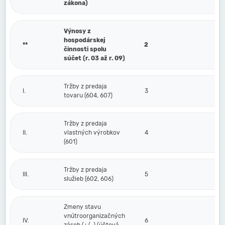
zákona)
Výnosy z
hospodárskej
**
2
činnosti spolu
súčet (r. 03 až r. 09)
Tržby z predaja
I.
3
tovaru (604, 607)
Tržby z predaja
II.
vlastných výrobkov
4
(601)
Tržby z predaja
III.
5
služieb (602, 606)
Zmeny stavu
vnútroorganizačných
IV.
6