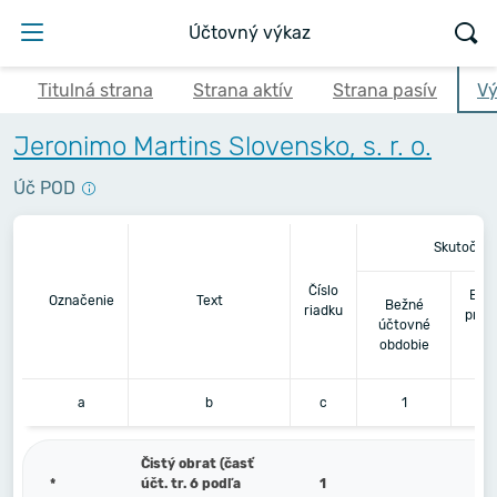
Účtovný výkaz
Titulná strana
Strana aktív
Strana pasív
Vý
Jeronimo Martins Slovensko, s. r. o.
Úč POD
Skutočnos
Číslo
Bez
Označenie
Text
Bežné
riadku
pred
účtovné
ú
obdobie
a
b
c
1
Čistý obrat (časť
*
účt. tr. 6 podľa
1