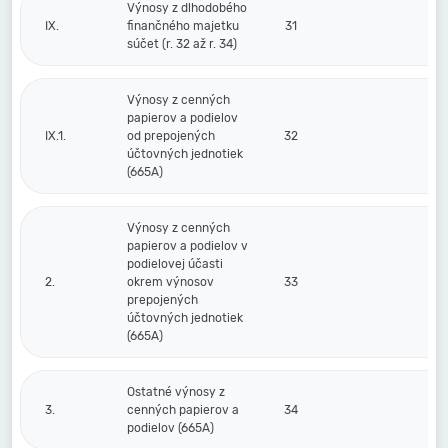
Výnosy z dlhodobého
IX.
finančného majetku
31
súčet (r. 32 až r. 34)
Výnosy z cenných
papierov a podielov
IX.1.
od prepojených
32
účtovných jednotiek
(665A)
Výnosy z cenných
papierov a podielov v
podielovej účasti
2.
okrem výnosov
33
prepojených
účtovných jednotiek
(665A)
Ostatné výnosy z
3.
cenných papierov a
34
podielov (665A)