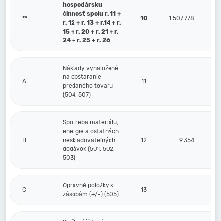
hospodársku
činnosť spolu r. 11 +
**
10
1 507 778
r. 12 + r. 13 + r.14 + r.
15 + r. 20 + r. 21 + r.
24 + r. 25 + r. 26
Náklady vynaložené
na obstaranie
A.
11
predaného tovaru
(504, 507)
Spotreba materiálu,
energie a ostatných
B.
neskladovateľných
12
9 354
dodávok (501, 502,
503)
Opravné položky k
C
13
zásobám (+/-) (505)