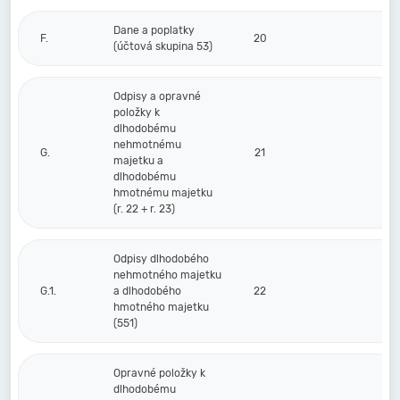
Dane a poplatky
F.
20
(účtová skupina 53)
Odpisy a opravné
položky k
dlhodobému
nehmotnému
G.
21
majetku a
dlhodobému
hmotnému majetku
(r. 22 + r. 23)
Odpisy dlhodobého
nehmotného majetku
G.1.
a dlhodobého
22
hmotného majetku
(551)
Opravné položky k
dlhodobému