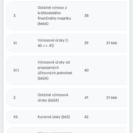
Ostatné výnosy z
krátkodobého
3.
38
finančného majetku
(666A)
Výnosové úroky (r.
XI.
39
21 666
40 + r. 41)
Výnosové úroky od
prepojených
XI.1.
40
účtovných jednotiek
(662A)
Ostatné výnosové
2.
41
21 666
úroky (662A)
XII.
Kurzové zisky (663)
42