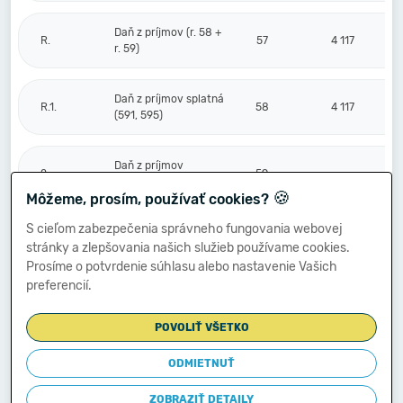
Daň z príjmov (r. 58 +
R.
57
4 117
r. 59)
Daň z príjmov splatná
R.1.
58
4 117
(591, 595)
Daň z príjmov
2.
59
odložená (+/-) (592)
🍪
Môžeme, prosím, používať cookies?
S cieľom zabezpečenia správneho fungovania webovej
Prevod podielov na
stránky a zlepšovania našich služieb používame cookies.
výsledku
S.
hospodárenia
60
Prosíme o potvrdenie súhlasu alebo nastavenie Vašich
spoločníkom (+/-
preferencií.
596)
POVOLIŤ VŠETKO
Výsledok
hospodárenia za
ODMIETNUŤ
****
účtovné obdobie po
61
-1 492 908
zdanení (+/-) (r. 56
ZOBRAZIŤ DETAILY