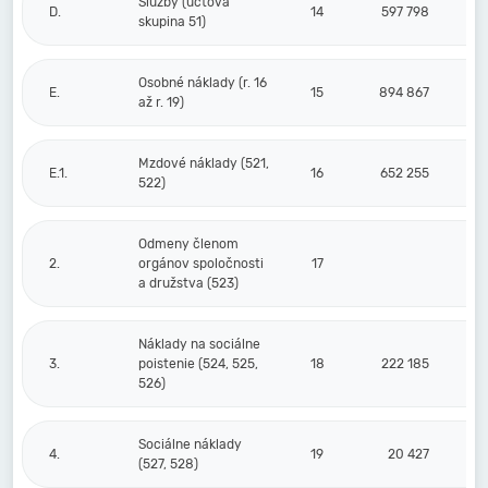
Služby (účtová
D.
14
597 798
skupina 51)
Osobné náklady (r. 16
E.
15
894 867
až r. 19)
Mzdové náklady (521,
E.1.
16
652 255
522)
Odmeny členom
2.
orgánov spoločnosti
17
a družstva (523)
Náklady na sociálne
3.
poistenie (524, 525,
18
222 185
526)
Sociálne náklady
4.
19
20 427
(527, 528)