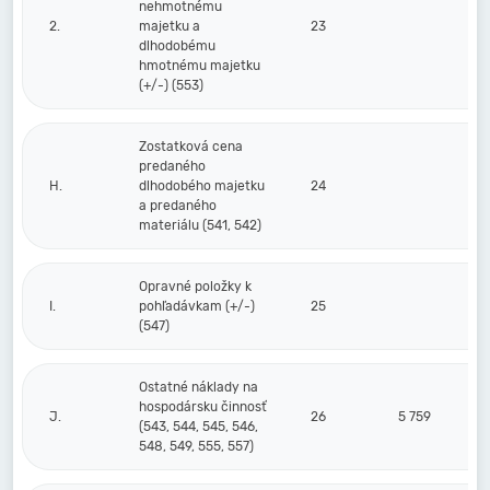
nehmotnému
2.
majetku a
23
dlhodobému
hmotnému majetku
(+/-) (553)
Zostatková cena
predaného
H.
dlhodobého majetku
24
a predaného
materiálu (541, 542)
Opravné položky k
I.
pohľadávkam (+/-)
25
(547)
Ostatné náklady na
hospodársku činnosť
J.
26
5 759
(543, 544, 545, 546,
548, 549, 555, 557)