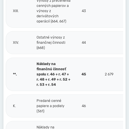
Výnosy z precenenia
cenných papierov a
XIII.
výnosy z
43
derivátových
operácií (664, 667)
Ostatné výnosy z
XIV.
finančnej činnosti
44
(668)
Náklady na
finančnú činnosť
**.
spolu r. 46 + r. 47 +
45
2 679
r. 48 + r. 49 + r. 52 +
r. 53 + r. 54
Predané cenné
K.
papiere a podiely
46
(561)
Náklady na