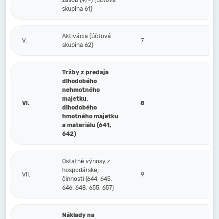
zásob (+/-) (účtová
skupina 61)
Aktivácia (účtová
V.
7
skupina 62)
Tržby z predaja
dlhodobého
nehmotného
majetku,
VI.
8
dlhodobého
hmotného majetku
a materiálu (641,
642)
Ostatné výnosy z
hospodárskej
VII.
9
činnosti (644, 645,
646, 648, 655, 657)
Náklady na