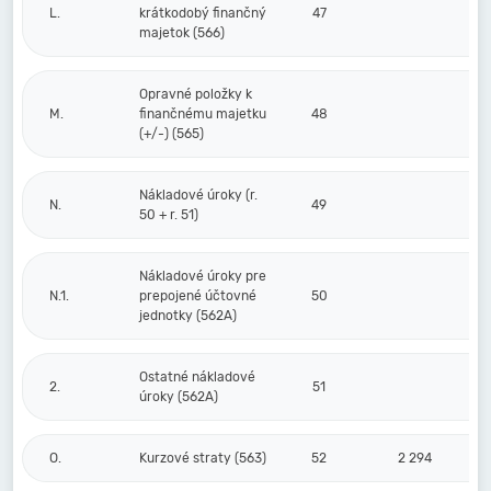
L.
krátkodobý finančný
47
majetok (566)
Opravné položky k
M.
finančnému majetku
48
(+/-) (565)
Nákladové úroky (r.
N.
49
50 + r. 51)
Nákladové úroky pre
N.1.
prepojené účtovné
50
jednotky (562A)
Ostatné nákladové
2.
51
úroky (562A)
O.
Kurzové straty (563)
52
2 294