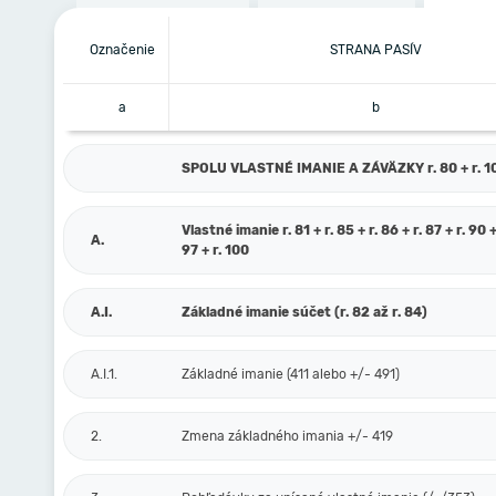
Označenie
STRANA PASÍV
a
b
SPOLU VLASTNÉ IMANIE A ZÁVÄZKY r. 80 + r. 101
Vlastné imanie r. 81 + r. 85 + r. 86 + r. 87 + r. 90 +
A.
97 + r. 100
A.I.
Základné imanie súčet (r. 82 až r. 84)
A.I.1.
Základné imanie (411 alebo +/- 491)
2.
Zmena základného imania +/- 419