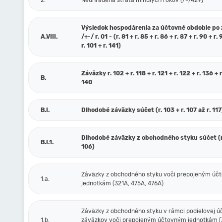
2.
Neuhradená strata minulých rokov (/-/429)
Výsledok hospodárenia za účtovné obdobie po
A.VIII.
/+-/ r. 01 - (r. 81 + r. 85 + r. 86 + r. 87 + r. 90 + r. 
r. 101 + r. 141)
Záväzky r. 102 + r. 118 + r. 121 + r. 122 + r. 136 + r
B.
140
B.I.
Dlhodobé záväzky súčet (r. 103 + r. 107 až r. 117
Dlhodobé záväzky z obchodného styku súčet (r.
B.I.1.
106)
Záväzky z obchodného styku voči prepojeným ú
1.a.
jednotkám (321A, 475A, 476A)
Záväzky z obchodného styku v rámci podielovej ú
1.b.
záväzkov voči prepojeným účtovným jednotkám (