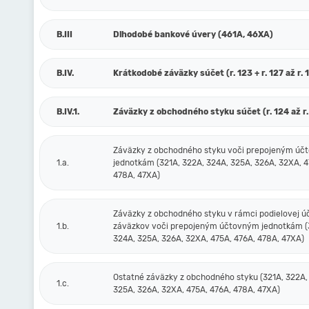
B.III
Dlhodobé bankové úvery (461A, 46XA)
B.IV.
Krátkodobé záväzky súčet (r. 123 + r. 127 až r. 
B.IV.1.
Záväzky z obchodného styku súčet (r. 124 až r.
Záväzky z obchodného styku voči prepojeným ú
1.a.
jednotkám (321A, 322A, 324A, 325A, 326A, 32XA, 4
478A, 47XA)
Záväzky z obchodného styku v rámci podielovej ú
1.b.
záväzkov voči prepojeným účtovným jednotkám (
324A, 325A, 326A, 32XA, 475A, 476A, 478A, 47XA)
Ostatné záväzky z obchodného styku (321A, 322A,
1.c.
325A, 326A, 32XA, 475A, 476A, 478A, 47XA)