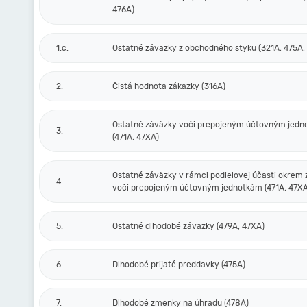
476A)
1.c.
Ostatné záväzky z obchodného styku (321A, 475A,
2.
Čistá hodnota zákazky (316A)
Ostatné záväzky voči prepojeným účtovným jed
3.
(471A, 47XA)
Ostatné záväzky v rámci podielovej účasti okrem
4.
voči prepojeným účtovným jednotkám (471A, 47XA
5.
Ostatné dlhodobé záväzky (479A, 47XA)
6.
Dlhodobé prijaté preddavky (475A)
7.
Dlhodobé zmenky na úhradu (478A)