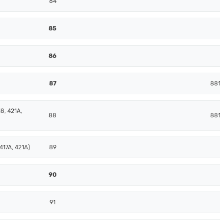
84
85
86
87
881
8, 421A,
88
881
417A, 421A)
89
90
91