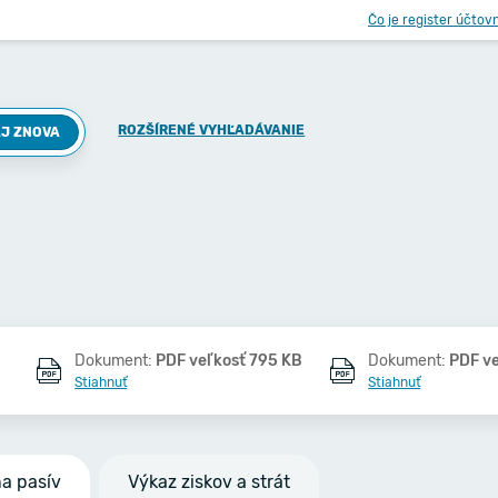
Čo je register účtov
ROZŠÍRENÉ VYHĽADÁVANIE
J ZNOVA
Dokument:
PDF veľkosť 795 KB
Dokument:
PDF ve
Stiahnuť
Stiahnuť
na pasív
Výkaz ziskov a strát