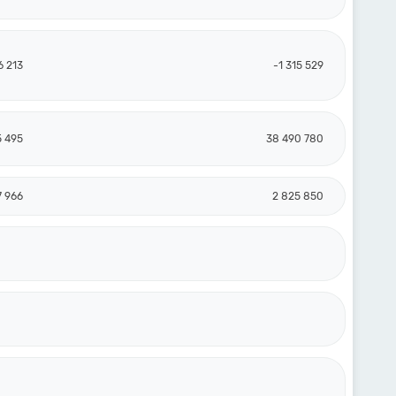
6 213
-1 315 529
5 495
38 490 780
7 966
2 825 850