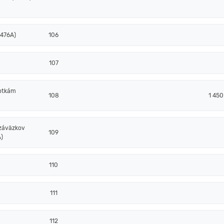
 476A)
106
107
notkám
108
1 45
 záväzkov
109
)
110
111
112