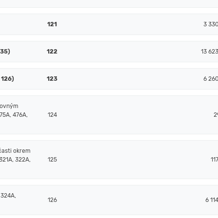
121
3 33
135)
122
13 62
 126)
123
6 26
čtovným
75A, 476A,
124
2
časti okrem
321A, 322A,
125
11
 324A,
126
6 11