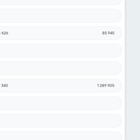
 626
85 945
9 340
1 289 905