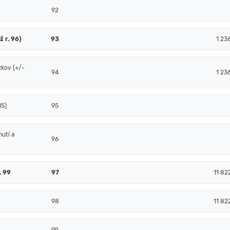
92
ž r. 96)
93
1 23
zkov (+/-
94
1 23
15)
95
nutí a
96
. 99
97
11 82
98
11 82