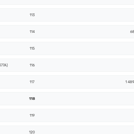
113
114
68
115
377A)
116
117
1 48
118
119
120