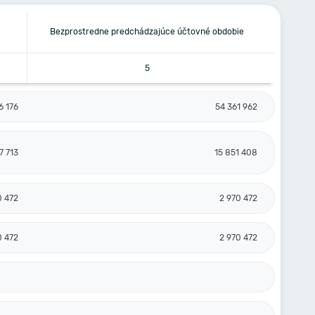
Bezprostredne predchádzajúce účtovné obdobie
5
6 176
54 361 962
7 713
15 851 408
0 472
2 970 472
0 472
2 970 472