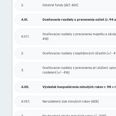
2.
Ostatné fondy (427, 42X)
A.VI.
Oceňovacie rozdiely z precenenia súčet (r. 94 a
Oceňovacie rozdiely z precenenia majetku a závä
A.VI.1.
414)
2.
Oceňovacie rozdiely z kapitálových účastín (+/- 4
Oceňovacie rozdiely z precenenia pri zlúčení, sply
3.
rozdelení (+/- 416)
A.VII.
Výsledok hospodárenia minulých rokov r. 98 + r
A.VII.1.
Nerozdelený zisk minulých rokov (428)