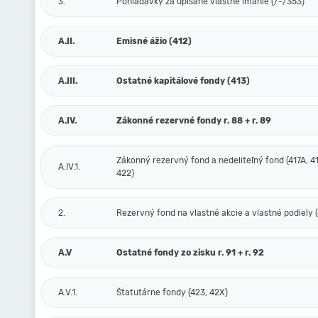
3.
Pohľadávky za upísané vlastné imanie (/-/353)
A.II.
Emisné ážio (412)
A.III.
Ostatné kapitálové fondy (413)
A.IV.
Zákonné rezervné fondy r. 88 + r. 89
Zákonný rezervný fond a nedeliteľný fond (417A, 41
A.IV.1.
422)
2.
Rezervný fond na vlastné akcie a vlastné podiely (
A.V
Ostatné fondy zo zisku r. 91 + r. 92
A.V.1.
Štatutárne fondy (423, 42X)