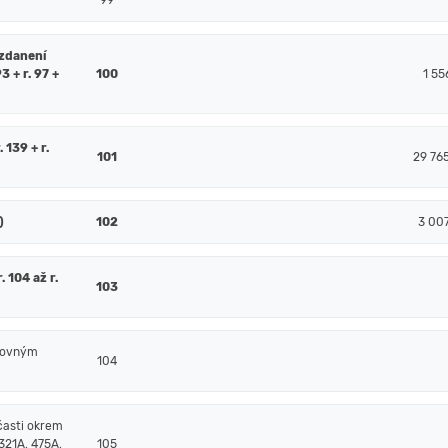
99
 zdanení
93 + r. 97 +
100
1 55
. 139 + r.
101
29 76
)
102
3 00
 104 až r.
103
čtovným
104
časti okrem
321A, 475A,
105