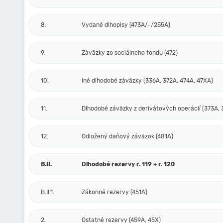
8.
Vydané dlhopisy (473A/-/255A)
9.
Záväzky zo sociálneho fondu (472)
10.
Iné dlhodobé záväzky (336A, 372A, 474A, 47XA)
11.
Dlhodobé záväzky z derivátových operácií (373A, 
12.
Odložený daňový záväzok (481A)
B.II.
Dlhodobé rezervy r. 119 + r. 120
B.II.1.
Zákonné rezervy (451A)
2.
Ostatné rezervy (459A, 45X)