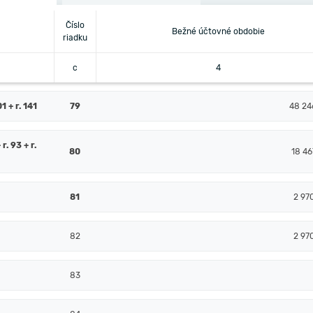
Číslo
Bežné účtovné obdobie
riadku
c
4
 + r. 141
79
48 24
 r. 93 + r.
80
18 46
81
2 97
82
2 97
83