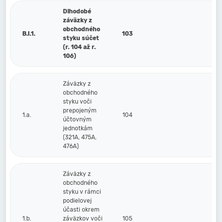
Dlhodobé
záväzky z
obchodného
B.I.1.
103
styku súčet
(r. 104 až r.
106)
Záväzky z
obchodného
styku voči
prepojeným
1.a.
104
účtovným
jednotkám
(321A, 475A,
476A)
Záväzky z
obchodného
styku v rámci
podielovej
účasti okrem
1.b.
záväzkov voči
105