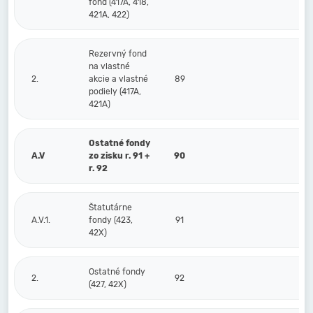
fond (417A, 418,
421A, 422)
Rezervný fond
na vlastné
2.
akcie a vlastné
89
podiely (417A,
421A)
Ostatné fondy
A.V
zo zisku r. 91 +
90
r. 92
Štatutárne
A.V.1.
fondy (423,
91
42X)
Ostatné fondy
2.
92
(427, 42X)