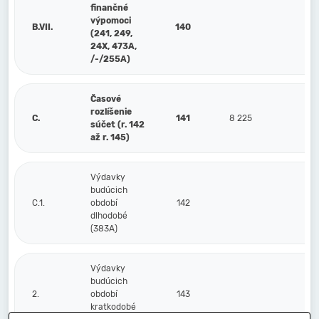
finančné
výpomoci
B.VII.
140
(241, 249,
24X, 473A,
/-/255A)
Časové
rozlíšenie
C.
141
8 225
9
súčet (r. 142
až r. 145)
Výdavky
budúcich
C.1.
období
142
dlhodobé
(383A)
Výdavky
budúcich
2.
období
143
kratkodobé