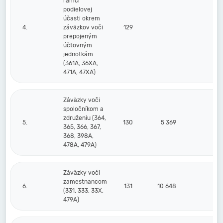
rámci
podielovej
účasti okrem
4.
záväzkov voči
129
prepojeným
účtovným
jednotkám
(361A, 36XA,
471A, 47XA)
Záväzky voči
spoločníkom a
združeniu (364,
5.
130
5 369
20
365, 366, 367,
368, 398A,
478A, 479A)
Záväzky voči
zamestnancom
6.
131
10 648
11
(331, 333, 33X,
479A)