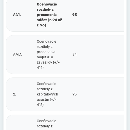
Oceňovacie
rozdiely z
A.VI.
precenenia
93
súčet (r. 94 až
r. 96)
Oceňovacie
rozdiely z
precenenia
A.VI.1.
94
majetku a
záväzkov (+/-
414)
Oceňovacie
rozdiely z
2.
kapitálových
95
účastín (+/-
415)
Oceňovacie
rozdiely z