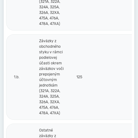
(321A, 322A,
324A, 325A,
326A, 32XA,
475A, 476A,
478A, 47XA)
Záväzky z
obchodného
styku v rámci
podielovej
účasti okrem
záväzkov voči
prepojeným
1.b.
125
účtovným
jednotkám
(321A, 322A,
324A, 325A,
326A, 32XA,
475A, 476A,
478A, 47XA)
Ostatné
záväzky z