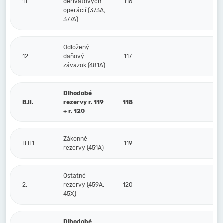
11.
derivátových
116
operácií (373A,
377A)
Odložený
12.
daňový
117
záväzok (481A)
Dlhodobé
B.II.
rezervy r. 119
118
+ r. 120
Zákonné
B.II.1.
119
rezervy (451A)
Ostatné
2.
rezervy (459A,
120
45X)
Dlhodobé