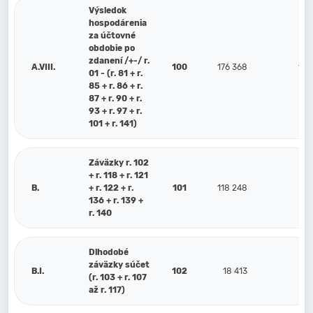
Výsledok
hospodárenia
za účtovné
obdobie po
zdanení /+-/ r.
A.VIII.
100
176 368
126
01 - (r. 81 + r.
85 + r. 86 + r.
87 + r. 90 + r.
93 + r. 97 + r.
101 + r. 141)
Záväzky r. 102
+ r. 118 + r. 121
B.
+ r. 122 + r.
101
118 248
371
136 + r. 139 +
r. 140
Dlhodobé
záväzky súčet
B.I.
102
18 413
35
(r. 103 + r. 107
až r. 117)