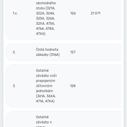
obchodného
styku (321A,
1.c.
322A, 324A,
126
21 071
57
325A, 326A,
32XA, 475A,
476A, 478A,
47XA)
Čistá hodnota
2.
127
zákazky (316A)
Ostatné
záväzky voči
prepojeným
3.
účtovným
128
176
jednotkám
(361A, 36XA,
471A, 47XA)
Ostatné
záväzky v