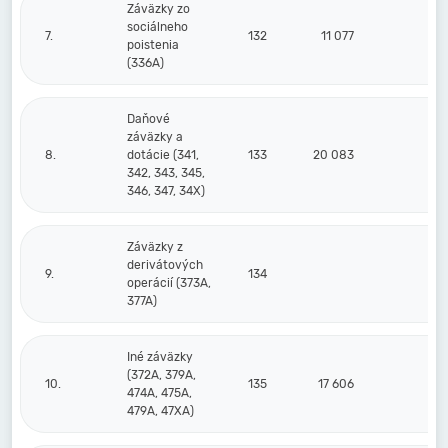
Záväzky zo
sociálneho
7.
132
11 077
10
poistenia
(336A)
Daňové
záväzky a
8.
dotácie (341,
133
20 083
23
342, 343, 345,
346, 347, 34X)
Záväzky z
derivátových
9.
134
operácií (373A,
377A)
Iné záväzky
(372A, 379A,
10.
135
17 606
15
474A, 475A,
479A, 47XA)