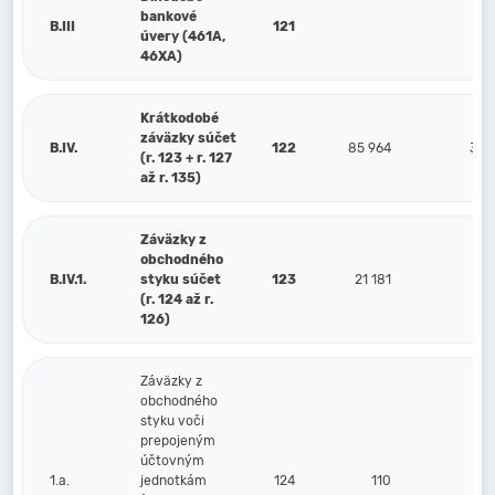
bankové
B.III
121
úvery (461A,
46XA)
Krátkodobé
záväzky súčet
B.IV.
122
85 964
327
(r. 123 + r. 127
až r. 135)
Záväzky z
obchodného
B.IV.1.
styku súčet
123
21 181
68
(r. 124 až r.
126)
Záväzky z
obchodného
styku voči
prepojeným
účtovným
1.a.
jednotkám
124
110
10