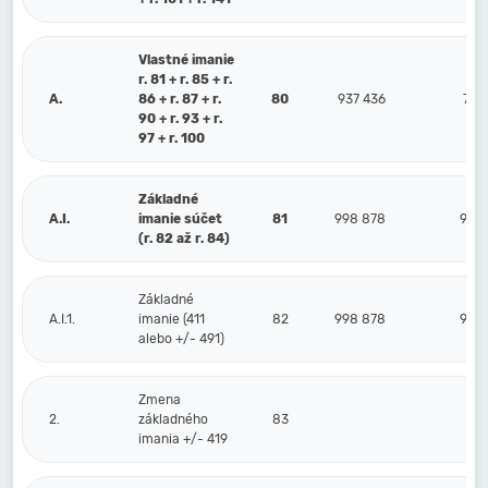
Vlastné imanie
r. 81 + r. 85 + r.
A.
86 + r. 87 + r.
80
937 436
761
90 + r. 93 + r.
97 + r. 100
Základné
A.I.
imanie súčet
81
998 878
998
(r. 82 až r. 84)
Základné
A.I.1.
imanie (411
82
998 878
998
alebo +/- 491)
Zmena
2.
základného
83
imania +/- 419