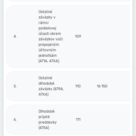
Ostatné
záväzky v
rámci
podielovej
účasti okrem
4.
109
záväzkov voči
prepojeným
účtovným
jednotkám
(471A, 47XA)
Ostatné
dlhodobé
5.
110
16 150
33
záväzky (479A,
47XA)
Dlhodobé
prijaté
6.
111
preddavky
(475A)