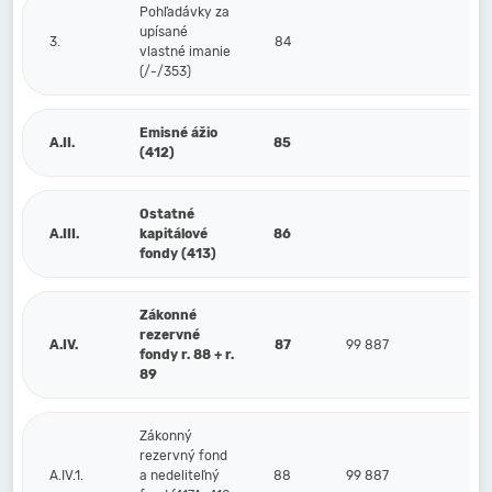
Pohľadávky za
upísané
3.
84
vlastné imanie
(/-/353)
Emisné ážio
A.II.
85
(412)
Ostatné
A.III.
kapitálové
86
fondy (413)
Zákonné
rezervné
A.IV.
87
99 887
99
fondy r. 88 + r.
89
Zákonný
rezervný fond
A.IV.1.
a nedeliteľný
88
99 887
99