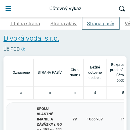
Účtovný výkaz
Titulná strana
Strana aktív
Strana pasív
Vý
Divoká voda, s.r.o.
Úč POD
Bezprostre
Bežné
Číslo
predchádza
Označenie
STRANA PASÍV
účtovné
riadku
účtovné
obdobie
obdobie
a
b
c
4
5
SPOLU
VLASTNÉ
IMANIE A
79
1 063 909
1 142
ZÁVÄZKY r. 80
+ r. 101 + r. 141