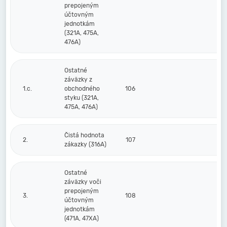
prepojeným
účtovným
jednotkám
(321A, 475A,
476A)
Ostatné
záväzky z
1.c.
obchodného
106
styku (321A,
475A, 476A)
Čistá hodnota
2.
107
zákazky (316A)
Ostatné
záväzky voči
prepojeným
3.
108
účtovným
jednotkám
(471A, 47XA)