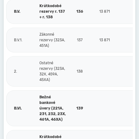
Krátkodobé
B.V.
rezervy r. 137
136
13 871
8
+ r. 138
Zákonné
B.V.1.
rezervy (323A,
137
13 871
8
451A)
Ostatné
rezervy (323A,
2.
138
32X, 459A,
45XA)
Bežné
bankové
B.VI.
úvery (221A,
139
231, 232, 23X,
461A, 46XA)
Krátkodobé