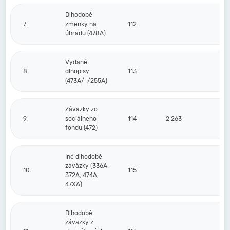
Dlhodobé
7.
zmenky na
112
úhradu (478A)
Vydané
8.
dlhopisy
113
(473A/-/255A)
Záväzky zo
9.
sociálneho
114
2 263
1
fondu (472)
Iné dlhodobé
záväzky (336A,
10.
115
372A, 474A,
47XA)
Dlhodobé
záväzky z