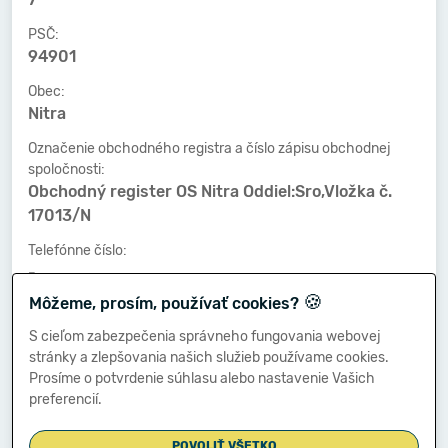
PSČ:
94901
Obec:
Nitra
Označenie obchodného registra a číslo zápisu obchodnej
spoločnosti:
Obchodný register OS Nitra Oddiel:Sro,Vložka č.
17013/N
Telefónne číslo:
-
🍪
Môžeme, prosím, používať cookies?
Faxové číslo:
-
S cieľom zabezpečenia správneho fungovania webovej
stránky a zlepšovania našich služieb používame cookies.
E-mailová adresa:
Prosíme o potvrdenie súhlasu alebo nastavenie Vašich
-
preferencií.
POVOLIŤ VŠETKO