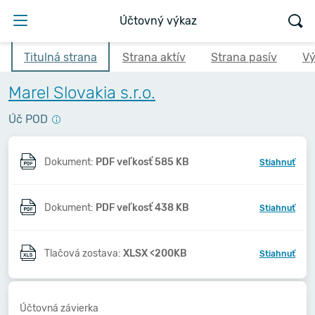
Účtovný výkaz
Titulná strana
Strana aktív
Strana pasív
Vý
Marel Slovakia s.r.o.
Úč POD
Dokument:
PDF veľkosť 585 KB
Stiahnuť
Dokument:
PDF veľkosť 438 KB
Stiahnuť
Tlačová zostava:
XLSX <200KB
Stiahnuť
Účtovná závierka