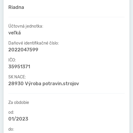
Riadna
Účtovná jednotka:
veľká
Daňové identifikačné číslo:
2022047599
IČO:
35951371
SK NACE:
28930 Výroba potravin.strojov
Za obdobie
od:
01/2023
do: