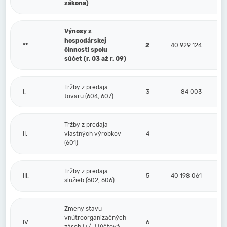
zákona)
Výnosy z
hospodárskej
**
2
40 929 124
činnosti spolu
súčet (r. 03 až r. 09)
Tržby z predaja
I.
3
84 003
tovaru (604, 607)
Tržby z predaja
II.
vlastných výrobkov
4
(601)
Tržby z predaja
III.
5
40 198 061
služieb (602, 606)
Zmeny stavu
vnútroorganizačných
IV.
6