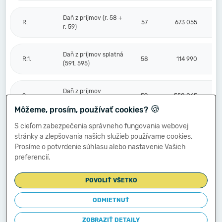
Daň z príjmov (r. 58 +
R.
57
673 055
r. 59)
Daň z príjmov splatná
R.1.
58
114 990
(591, 595)
Daň z príjmov
2.
59
558 065
odložená (+/-) (592)
🍪
Môžeme, prosím, používať cookies?
S cieľom zabezpečenia správneho fungovania webovej
Prevod podielov na
stránky a zlepšovania našich služieb používame cookies.
výsledku
S.
hospodárenia
60
Prosíme o potvrdenie súhlasu alebo nastavenie Vašich
spoločníkom (+/-
preferencií.
596)
POVOLIŤ VŠETKO
Výsledok
hospodárenia za
ODMIETNUŤ
****
účtovné obdobie po
61
1 798 441
zdanení (+/-) (r. 56
ZOBRAZIŤ DETAILY