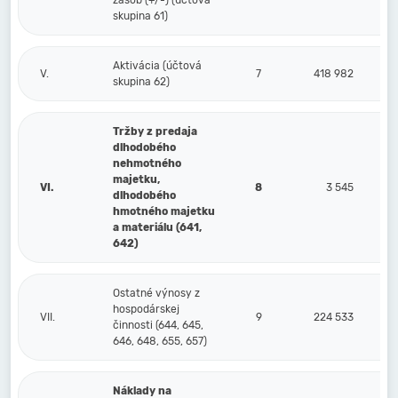
zásob (+/-) (účtová
skupina 61)
Aktivácia (účtová
V.
7
418 982
skupina 62)
Tržby z predaja
dlhodobého
nehmotného
majetku,
VI.
8
3 545
dlhodobého
hmotného majetku
a materiálu (641,
642)
Ostatné výnosy z
hospodárskej
VII.
9
224 533
činnosti (644, 645,
646, 648, 655, 657)
Náklady na