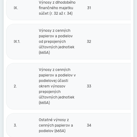
Výnosy z dlhodobého
IX.
finančného majetku
31
súčet (r. 32 až r. 34)
Výnosy z cenných
papierov a podielov
IX.1.
od prepojených
32
účtovných jednotiek
(665A)
Výnosy z cenných
papierov a podielov v
podielovej účasti
2.
okrem výnosov
33
prepojených
účtovných jednotiek
(665A)
Ostatné výnosy z
3.
cenných papierov a
34
podielov (665A)