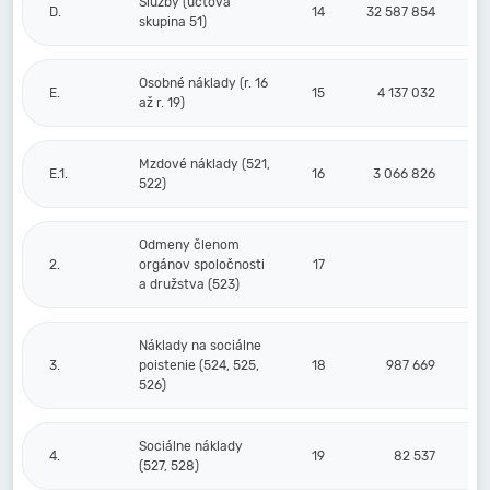
Služby (účtová
D.
14
32 587 854
skupina 51)
Osobné náklady (r. 16
E.
15
4 137 032
až r. 19)
Mzdové náklady (521,
E.1.
16
3 066 826
522)
Odmeny členom
2.
orgánov spoločnosti
17
a družstva (523)
Náklady na sociálne
3.
poistenie (524, 525,
18
987 669
526)
Sociálne náklady
4.
19
82 537
(527, 528)