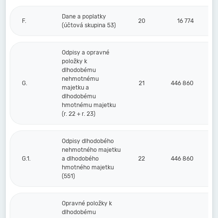
Dane a poplatky
F.
20
16 774
(účtová skupina 53)
Odpisy a opravné
položky k
dlhodobému
nehmotnému
G.
21
446 860
majetku a
dlhodobému
hmotnému majetku
(r. 22 + r. 23)
Odpisy dlhodobého
nehmotného majetku
G.1.
a dlhodobého
22
446 860
hmotného majetku
(551)
Opravné položky k
dlhodobému