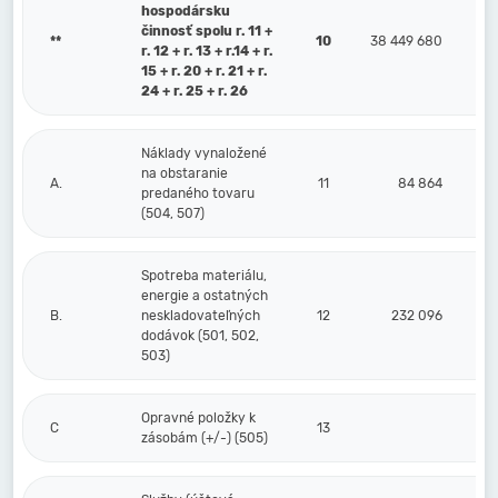
hospodársku
činnosť spolu r. 11 +
**
10
38 449 680
r. 12 + r. 13 + r.14 + r.
15 + r. 20 + r. 21 + r.
24 + r. 25 + r. 26
Náklady vynaložené
na obstaranie
A.
11
84 864
predaného tovaru
(504, 507)
Spotreba materiálu,
energie a ostatných
B.
neskladovateľných
12
232 096
dodávok (501, 502,
503)
Opravné položky k
C
13
zásobám (+/-) (505)