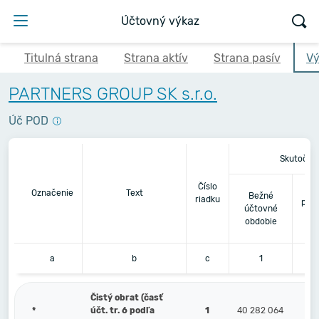
Účtovný výkaz
Titulná strana
Strana aktív
Strana pasív
Vý
PARTNERS GROUP SK s.r.o.
Úč POD
Skutočno
Číslo
Bez
Označenie
Text
Bežné
riadku
pre
účtovné
obdobie
a
b
c
1
Čistý obrat (časť
*
účt. tr. 6 podľa
1
40 282 064