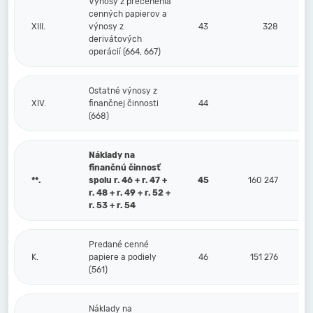
Výnosy z precenenia
cenných papierov a
XIII.
výnosy z
43
328
derivátových
operácií (664, 667)
Ostatné výnosy z
XIV.
finančnej činnosti
44
(668)
Náklady na
finančnú činnosť
**.
spolu r. 46 + r. 47 +
45
160 247
r. 48 + r. 49 + r. 52 +
r. 53 + r. 54
Predané cenné
K.
papiere a podiely
46
151 276
(561)
Náklady na