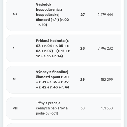
Výsledok
hospodárenia z
***
hospodárskej
27
2 479 444
činnosti (+/-) (r. 02
- r. 10)
Pridaná hodnota (r.
03 + r. 04 + r. 05 + r.
*
28
7 796 232
06 + r. 07) - (r. 11 + r.
12 + r. 13 + r. 14)
Výnosy z finančnej
činnosti spolu r. 30
**
29
152 299
+ r. 31 + r. 35 + r. 39
+ r. 42 + r. 43 + r. 44
Tržby z predaja
VIII.
cenných papierov a
30
151 350
podielov (661)