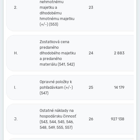
nehmotnému
2.
majetku a
23
dlhodobému
hmotnému majetku
(+/-) (553)
Zostatková cena
predaného
H.
dlhodobého majetku
24
2 883
a predaného
materiálu (541, 542)
Opravné položky k
I.
pohľadávkam (+/-)
25
14 179
(547)
Ostatné náklady na
hospodársku činnosť
J.
26
927 138
(543, 544, 545, 546,
548, 549, 555, 557)