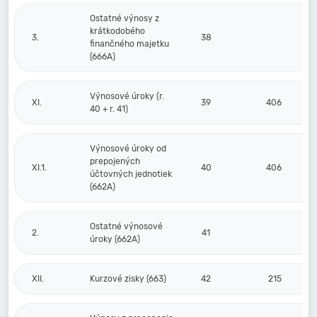
Ostatné výnosy z
krátkodobého
3.
38
finančného majetku
(666A)
Výnosové úroky (r.
XI.
39
406
40 + r. 41)
Výnosové úroky od
prepojených
XI.1.
40
406
účtovných jednotiek
(662A)
Ostatné výnosové
2.
41
úroky (662A)
XII.
Kurzové zisky (663)
42
215