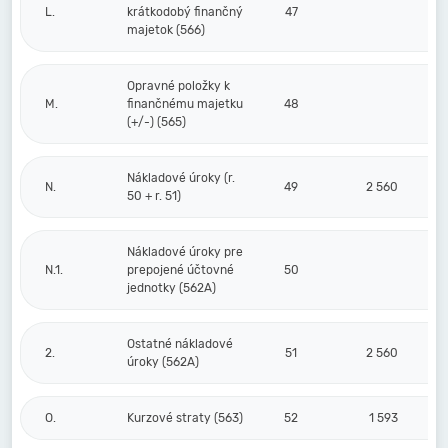
L.
krátkodobý finančný
47
majetok (566)
Opravné položky k
M.
finančnému majetku
48
(+/-) (565)
Nákladové úroky (r.
N.
49
2 560
50 + r. 51)
Nákladové úroky pre
N.1.
prepojené účtovné
50
jednotky (562A)
Ostatné nákladové
2.
51
2 560
úroky (562A)
O.
Kurzové straty (563)
52
1 593