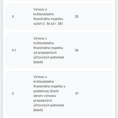
Výnosy z
krátkodobého
X.
35
finančného majetku
súčet (r. 36 až r. 38)
Výnosy z
krátkodobého
finančného majetku
X.1.
36
od prepojených
účtovných jednotiek
(666A)
Výnosy z
krátkodobého
finančného majetku v
podielovej účasti
2.
37
okrem výnosov
prepojených
účtovných jednotiek
(666A)