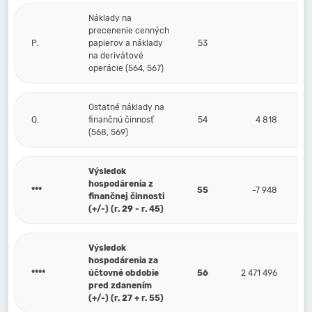
Náklady na
precenenie cenných
P.
papierov a náklady
53
na derivátové
operácie (564, 567)
Ostatné náklady na
Q.
finančnú činnosť
54
4 818
(568, 569)
Výsledok
hospodárenia z
***
55
-7 948
finančnej činnosti
(+/-) (r. 29 - r. 45)
Výsledok
hospodárenia za
****
účtovné obdobie
56
2 471 496
pred zdanením
(+/-) (r. 27 + r. 55)