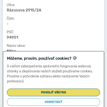
Ulica:
Rázusova 2915/2A
Číslo:
-
PSČ:
94901
Názov obce:
Nitra
🍪
Môžeme, prosím, používať cookies?
Číslo telefónu:
-
S cieľom zabezpečenia správneho fungovania webovej
stránky a zlepšovania našich služieb používame cookies.
Číslo faxu:
Prosíme o potvrdenie súhlasu alebo nastavenie Vašich
-
preferencií.
E-mailová adresa:
-
POVOLIŤ VŠETKO
ODMIETNUŤ