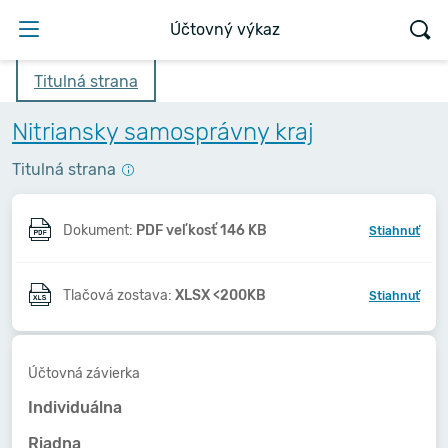
Účtovný výkaz
Titulná strana
Nitriansky samosprávny kraj
Titulná strana
Dokument:
PDF veľkosť 146 KB
Stiahnuť
Tlačová zostava:
XLSX <200KB
Stiahnuť
Účtovná závierka
Individuálna
Riadna