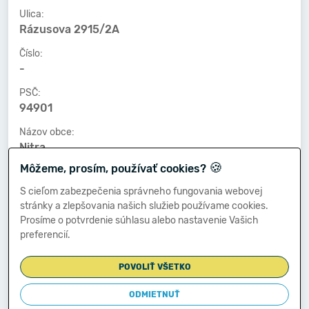
Ulica:
Rázusova 2915/2A
Číslo:
-
PSČ:
94901
Názov obce:
Nitra
🍪
Môžeme, prosím, používať cookies?
Číslo telefónu:
-
S cieľom zabezpečenia správneho fungovania webovej
stránky a zlepšovania našich služieb používame cookies.
Číslo faxu:
Prosíme o potvrdenie súhlasu alebo nastavenie Vašich
-
preferencií.
E-mailová adresa:
-
POVOLIŤ VŠETKO
ODMIETNUŤ