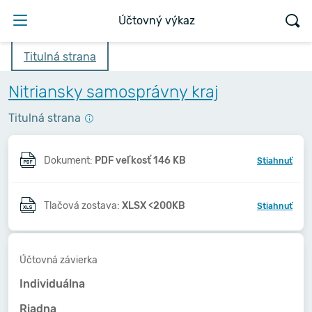
Účtovný výkaz
Titulná strana
Nitriansky samosprávny kraj
Titulná strana
Dokument:
PDF veľkosť 146 KB
Stiahnuť
Tlačová zostava:
XLSX <200KB
Stiahnuť
Účtovná závierka
Individuálna
Riadna