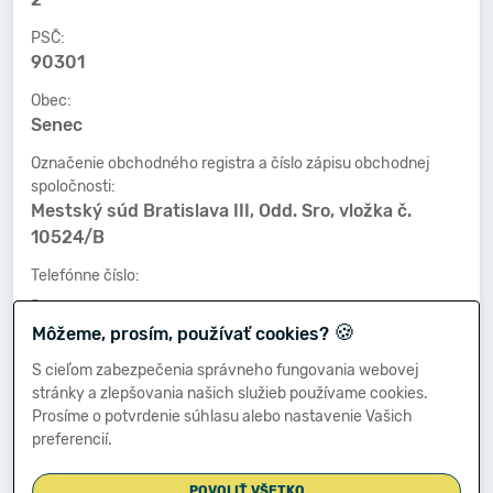
PSČ:
90301
Obec:
Senec
Označenie obchodného registra a číslo zápisu obchodnej
spoločnosti:
Mestský súd Bratislava III, Odd. Sro, vložka č.
10524/B
Telefónne číslo:
-
🍪
Môžeme, prosím, používať cookies?
Faxové číslo:
-
S cieľom zabezpečenia správneho fungovania webovej
stránky a zlepšovania našich služieb používame cookies.
E-mailová adresa:
Prosíme o potvrdenie súhlasu alebo nastavenie Vašich
-
preferencií.
POVOLIŤ VŠETKO