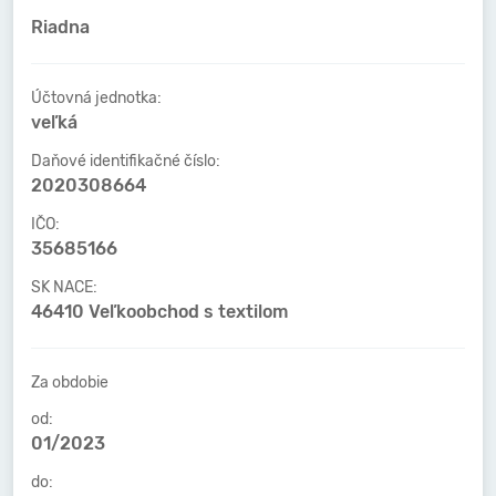
Riadna
Účtovná jednotka:
veľká
Daňové identifikačné číslo:
2020308664
IČO:
35685166
SK NACE:
46410 Veľkoobchod s textilom
Za obdobie
od:
01/2023
do: