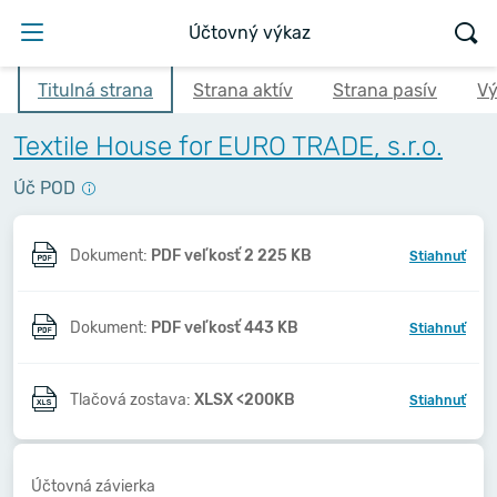
Účtovný výkaz
Titulná strana
Strana aktív
Strana pasív
Vý
Textile House for EURO TRADE, s.r.o.
Úč POD
Dokument:
PDF veľkosť 2 225 KB
Stiahnuť
Dokument:
PDF veľkosť 443 KB
Stiahnuť
Tlačová zostava:
XLSX <200KB
Stiahnuť
Účtovná závierka