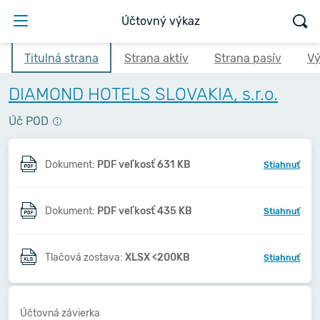
Účtovný výkaz
Titulná strana
Strana aktív
Strana pasív
Vý
DIAMOND HOTELS SLOVAKIA, s.r.o.
Úč POD
Dokument:
PDF veľkosť 631 KB
Stiahnuť
Dokument:
PDF veľkosť 435 KB
Stiahnuť
Tlačová zostava:
XLSX <200KB
Stiahnuť
Účtovná závierka