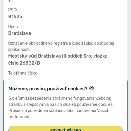
PSČ:
81625
Obec:
Bratislava
Označenie obchodného registra a číslo zápisu obchodnej
spoločnosti:
Mestský súd Bratislava III oddiel: Sro, vložka
číslo:26832/B
Telefónne číslo:
-
🍪
Môžeme, prosím, používať cookies?
Faxové číslo:
-
S cieľom zabezpečenia správneho fungovania webovej
stránky a zlepšovania našich služieb používame cookies.
E-mailová adresa:
Prosíme o potvrdenie súhlasu alebo nastavenie Vašich
-
preferencií.
POVOLIŤ VŠETKO