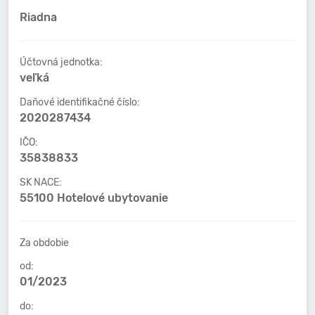
Riadna
Účtovná jednotka:
veľká
Daňové identifikačné číslo:
2020287434
IČO:
35838833
SK NACE:
55100 Hotelové ubytovanie
Za obdobie
od:
01/2023
do: