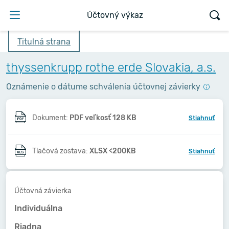
Účtovný výkaz
Titulná strana
thyssenkrupp rothe erde Slovakia, a.s.
Oznámenie o dátume schválenia účtovnej závierky
Dokument:
PDF veľkosť 128 KB
Stiahnuť
Tlačová zostava:
XLSX <200KB
Stiahnuť
Účtovná závierka
Individuálna
Riadna