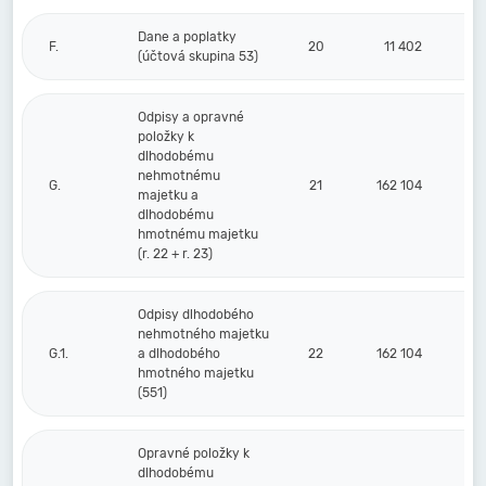
Dane a poplatky
F.
20
11 402
(účtová skupina 53)
Odpisy a opravné
položky k
dlhodobému
nehmotnému
G.
21
162 104
majetku a
dlhodobému
hmotnému majetku
(r. 22 + r. 23)
Odpisy dlhodobého
nehmotného majetku
G.1.
a dlhodobého
22
162 104
hmotného majetku
(551)
Opravné položky k
dlhodobému