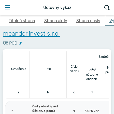
Účtovný výkaz
Titulná strana
Strana aktív
Strana pasív
Vý
meander invest s.r.o.
Úč POD
Skutočnos
Číslo
Bezp
Označenie
Text
Bežné
riadku
predc
účtovné
ú
obdobie
o
a
b
c
1
Čistý obrat (časť
*
účt. tr. 6 podľa
1
3 025 962