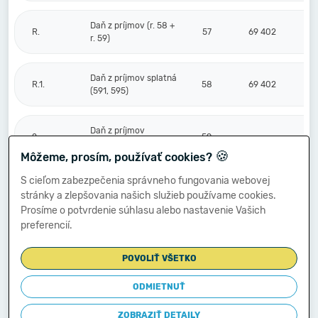
Daň z príjmov (r. 58 +
R.
57
69 402
r. 59)
Daň z príjmov splatná
R.1.
58
69 402
(591, 595)
Daň z príjmov
2.
59
odložená (+/-) (592)
🍪
Môžeme, prosím, používať cookies?
S cieľom zabezpečenia správneho fungovania webovej
Prevod podielov na
stránky a zlepšovania našich služieb používame cookies.
výsledku
S.
hospodárenia
60
Prosíme o potvrdenie súhlasu alebo nastavenie Vašich
spoločníkom (+/-
preferencií.
596)
POVOLIŤ VŠETKO
Výsledok
hospodárenia za
ODMIETNUŤ
****
účtovné obdobie po
61
255 266
zdanení (+/-) (r. 56
ZOBRAZIŤ DETAILY