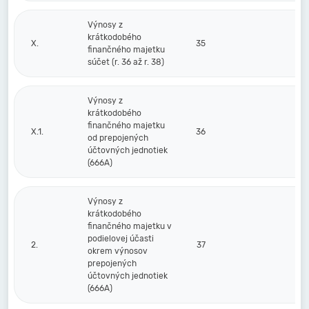
Výnosy z
krátkodobého
X.
35
finančného majetku
súčet (r. 36 až r. 38)
Výnosy z
krátkodobého
finančného majetku
X.1.
36
od prepojených
účtovných jednotiek
(666A)
Výnosy z
krátkodobého
finančného majetku v
podielovej účasti
2.
37
okrem výnosov
prepojených
účtovných jednotiek
(666A)