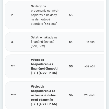
Náklady na
precenenie cenných
P.
papierov a náklady
53
na derivátové
operácie (564, 567)
Ostatné náklady na
Q.
finančnú činnosť
54
13 414
(568, 569)
Výsledok
hospodárenia z
***
55
-32 661
finančnej činnosti
(+/-) (r. 29 - r. 45)
Výsledok
hospodárenia za
****
účtovné obdobie
56
324 668
pred zdanením
(+/-) (r. 27 + r. 55)