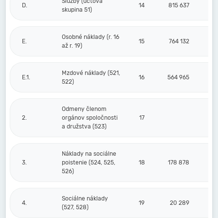
Služby (účtová
D.
14
815 637
skupina 51)
Osobné náklady (r. 16
E.
15
764 132
až r. 19)
Mzdové náklady (521,
E.1.
16
564 965
522)
Odmeny členom
2.
orgánov spoločnosti
17
a družstva (523)
Náklady na sociálne
3.
poistenie (524, 525,
18
178 878
526)
Sociálne náklady
4.
19
20 289
(527, 528)