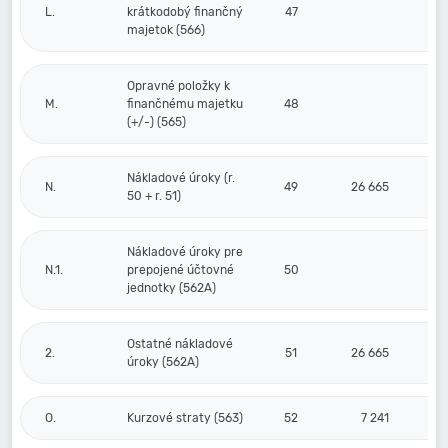
L.
krátkodobý finančný
47
majetok (566)
Opravné položky k
M.
finančnému majetku
48
(+/-) (565)
Nákladové úroky (r.
N.
49
26 665
50 + r. 51)
Nákladové úroky pre
N.1.
prepojené účtovné
50
jednotky (562A)
Ostatné nákladové
2.
51
26 665
úroky (562A)
O.
Kurzové straty (563)
52
7 241