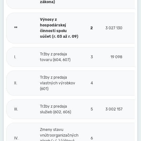
zákona)
Výnosy z
hospodárskej
**
2
3 027 130
činnosti spolu
súčet (r. 03 až r. 09)
Tržby z predaja
I.
3
19 098
tovaru (604, 607)
Tržby z predaja
II.
vlastných výrobkov
4
(601)
Tržby z predaja
III.
5
3 002 157
služieb (602, 606)
Zmeny stavu
vnútroorganizačných
IV.
6