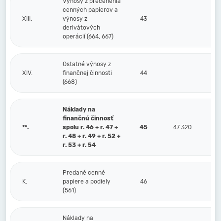
Výnosy z precenenia
cenných papierov a
XIII.
výnosy z
43
derivátových
operácií (664, 667)
Ostatné výnosy z
XIV.
finančnej činnosti
44
(668)
Náklady na
finančnú činnosť
**.
spolu r. 46 + r. 47 +
45
47 320
r. 48 + r. 49 + r. 52 +
r. 53 + r. 54
Predané cenné
K.
papiere a podiely
46
(561)
Náklady na