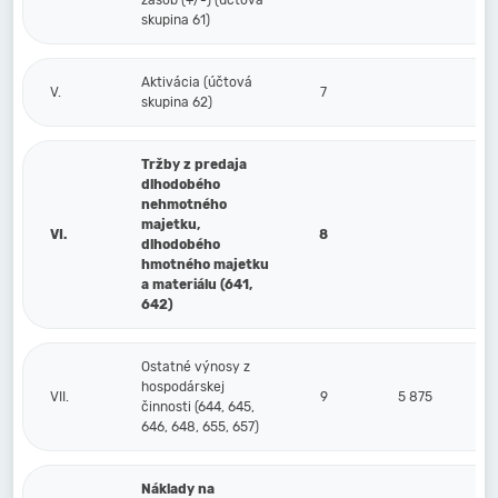
zásob (+/-) (účtová
skupina 61)
Aktivácia (účtová
V.
7
skupina 62)
Tržby z predaja
dlhodobého
nehmotného
majetku,
VI.
8
dlhodobého
hmotného majetku
a materiálu (641,
642)
Ostatné výnosy z
hospodárskej
VII.
9
5 875
činnosti (644, 645,
646, 648, 655, 657)
Náklady na