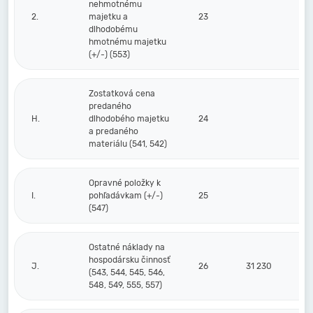
nehmotnému
2.
majetku a
23
dlhodobému
hmotnému majetku
(+/-) (553)
Zostatková cena
predaného
H.
dlhodobého majetku
24
a predaného
materiálu (541, 542)
Opravné položky k
I.
pohľadávkam (+/-)
25
(547)
Ostatné náklady na
hospodársku činnosť
J.
26
31 230
(543, 544, 545, 546,
548, 549, 555, 557)