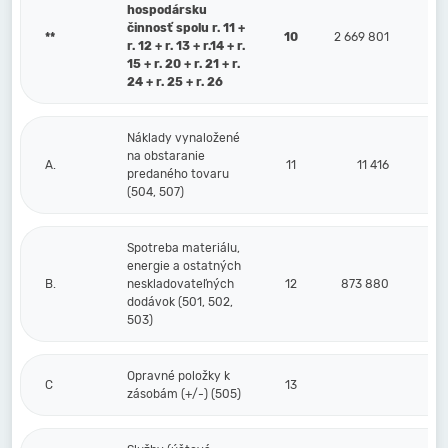
hospodársku
činnosť spolu r. 11 +
**
10
2 669 801
r. 12 + r. 13 + r.14 + r.
15 + r. 20 + r. 21 + r.
24 + r. 25 + r. 26
Náklady vynaložené
na obstaranie
A.
11
11 416
predaného tovaru
(504, 507)
Spotreba materiálu,
energie a ostatných
B.
neskladovateľných
12
873 880
dodávok (501, 502,
503)
Opravné položky k
C
13
zásobám (+/-) (505)