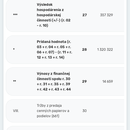
Výsledok
hospodárenia z
***
hospodárskej
27
357 329
činnosti (+/-) (r. 02
- r. 10)
Pridaná hodnota (r.
03 + r. 04 + r. 05 + r.
*
28
1 320 322
06 + r. 07) - (r. 11 + r.
12 + r. 13 + r. 14)
Výnosy z finančnej
činnosti spolu r. 30
**
29
14 659
+ r. 31 + r. 35 + r. 39
+ r. 42 + r. 43 + r. 44
Tržby z predaja
VIII.
cenných papierov a
30
podielov (661)