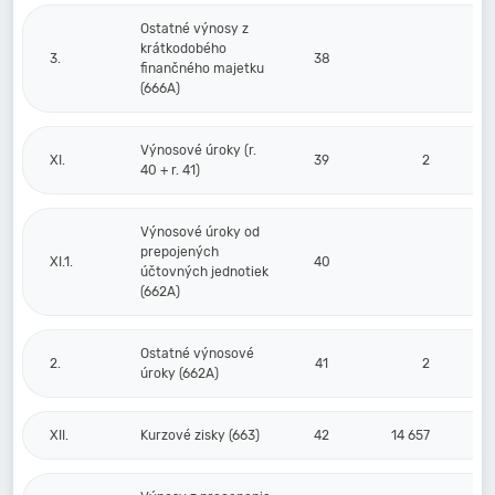
Ostatné výnosy z
krátkodobého
3.
38
finančného majetku
(666A)
Výnosové úroky (r.
XI.
39
2
40 + r. 41)
Výnosové úroky od
prepojených
XI.1.
40
účtovných jednotiek
(662A)
Ostatné výnosové
2.
41
2
úroky (662A)
XII.
Kurzové zisky (663)
42
14 657