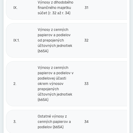
Výnosy z dlhodobého
IX.
finančného majetku
31
súčet (r. 32 až r. 34)
Výnosy z cenných
papierov a podielov
IX.1.
od prepojených
32
účtovných jednotiek
(665A)
Výnosy z cenných
papierov a podielov v
podielovej účasti
2.
okrem výnosov
33
prepojených
účtovných jednotiek
(665A)
Ostatné výnosy z
3.
cenných papierov a
34
podielov (665A)