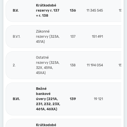
Krátkodobé
B.V.
rezervy r. 137
136
11 345 545
15 6
+ r. 138
Zákonné
B.V.1.
rezervy (323A,
137
151 491
8
451A)
Ostatné
rezervy (323A,
2.
138
11 194 054
15 54
32X, 459A,
45XA)
Bežné
bankové
B.VI.
úvery (221A,
139
19 121
231, 232, 23X,
461A, 46XA)
Krátkodobé