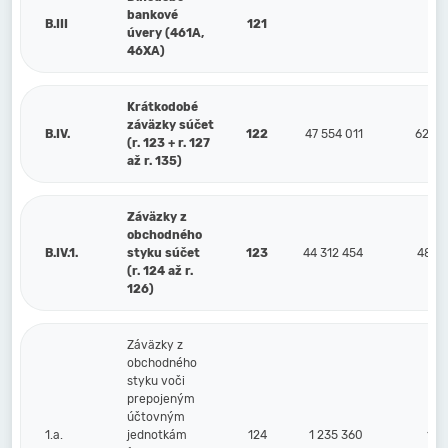
bankové
B.III
121
úvery (461A,
46XA)
Krátkodobé
záväzky súčet
B.IV.
122
47 554 011
62 99
(r. 123 + r. 127
až r. 135)
Záväzky z
obchodného
B.IV.1.
styku súčet
123
44 312 454
48 01
(r. 124 až r.
126)
Záväzky z
obchodného
styku voči
prepojeným
účtovným
1.a.
jednotkám
124
1 235 360
1 5