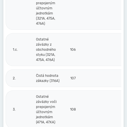
prepojeným
účtovným
jednotkám
(321A, 475A,
476A)
Ostatné
záväzky z
1.c.
obchodného
106
styku (321A,
475A, 476A)
Čistá hodnota
2.
107
zákazky (316A)
Ostatné
záväzky voči
prepojeným
3.
108
účtovným
jednotkám
(471A, 47XA)