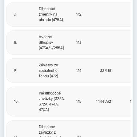
Dlhodobé
7.
zmenky na
112
úhradu (478A)
Vydané
8.
dlhopisy
113
(473A/-/255A)
Záväzky zo
9.
sociálneho
114
33 913
fondu (472)
Iné dlhodobé
záväzky (336A,
10.
115
1 144 732
1 50
372A, 474A,
47XA)
Dlhodobé
záväzky z