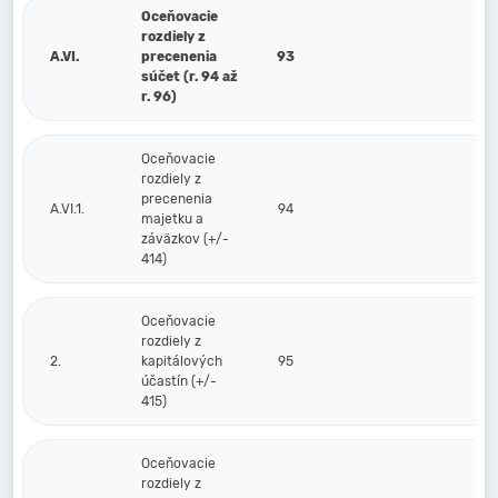
Oceňovacie
rozdiely z
A.VI.
precenenia
93
súčet (r. 94 až
r. 96)
Oceňovacie
rozdiely z
precenenia
A.VI.1.
94
majetku a
záväzkov (+/-
414)
Oceňovacie
rozdiely z
2.
kapitálových
95
účastín (+/-
415)
Oceňovacie
rozdiely z