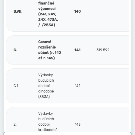
finančné
výpomoci
B.VII.
140
(241, 249,
24X, 473A,
/-/255A)
Časové
rozlíšenie
C.
141
319 592
12
súčet (r. 142
až r. 145)
Výdavky
budúcich
C.1.
období
142
dlhodobé
(383A)
Výdavky
budúcich
2.
období
143
kratkodobé