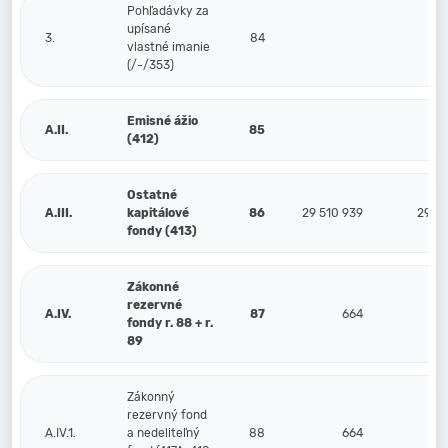
Pohľadávky za
upísané
3.
84
vlastné imanie
(/-/353)
Emisné ážio
A.II.
85
(412)
Ostatné
A.III.
kapitálové
86
29 510 939
29 51
fondy (413)
Zákonné
rezervné
A.IV.
87
664
fondy r. 88 + r.
89
Zákonný
rezervný fond
A.IV.1.
a nedeliteľný
88
664