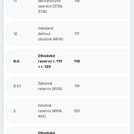
11.
derivátových
116
operácií (373A,
377A)
Odložený
12.
daňový
117
záväzok (481A)
Dlhodobé
B.II.
rezervy r. 119
118
+ r. 120
Zákonné
B.II.1.
119
rezervy (451A)
Ostatné
2.
rezervy (459A,
120
45X)
Dlhodobé