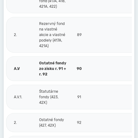
fond (417A, 418,
421A, 422)
Rezervný fond
na vlastné
2.
akcie a vlastné
89
podiely (417A,
421A)
Ostatné fondy
A.V
zo zisku r. 91 +
90
r. 92
Štatutárne
A.V.1.
fondy (423,
91
42X)
Ostatné fondy
2.
92
(427, 42X)