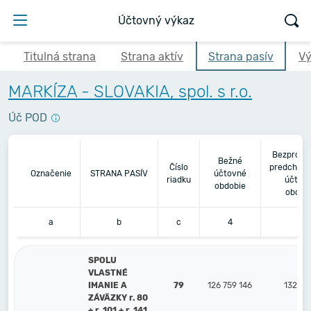
Účtovný výkaz
Titulná strana
Strana aktív
Strana pasív
Vý
MARKÍZA - SLOVAKIA, spol. s r.o.
Úč POD
Bezprost
Bežné
Číslo
predchádz
Označenie
STRANA PASÍV
účtovné
riadku
účtov
obdobie
obdob
a
b
c
4
5
SPOLU
VLASTNÉ
IMANIE A
79
126 759 146
132 20
ZÁVÄZKY r. 80
+ r. 101 + r. 141