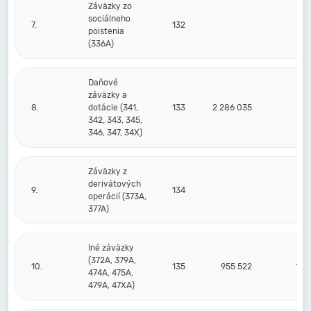
Záväzky zo
sociálneho
7.
132
44
poistenia
(336A)
Daňové
záväzky a
8.
dotácie (341,
133
2 286 035
49
342, 343, 345,
346, 347, 34X)
Záväzky z
derivátových
9.
134
operácií (373A,
377A)
Iné záväzky
(372A, 379A,
10.
135
955 522
1 2
474A, 475A,
479A, 47XA)