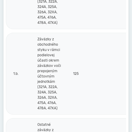
(321A, 322A,
324A, 325A,
326A, 32XA,
475A, 476A,
478A, 47XA)
Záväzky z
obchodného
styku v rámci
podielovej
účasti okrem
záväzkov voči
prepojeným
1.b.
125
účtovným
jednotkám
(321A, 322A,
324A, 325A,
326A, 32XA,
475A, 476A,
478A, 47XA)
Ostatné
záväzky z