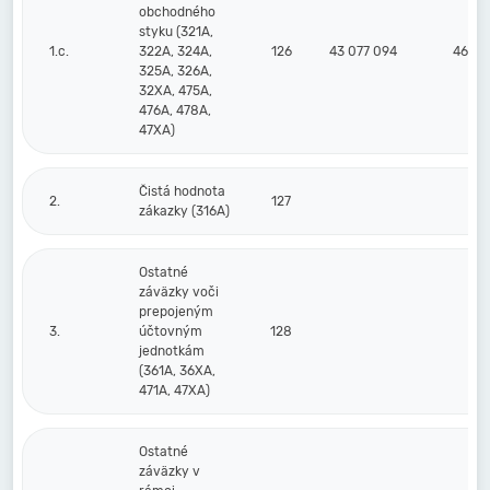
obchodného
styku (321A,
1.c.
322A, 324A,
126
43 077 094
46 46
325A, 326A,
32XA, 475A,
476A, 478A,
47XA)
Čistá hodnota
2.
127
zákazky (316A)
Ostatné
záväzky voči
prepojeným
3.
účtovným
128
jednotkám
(361A, 36XA,
471A, 47XA)
Ostatné
záväzky v