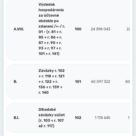
Výsledok
hospodárenia
za účtovné
obdobie po
zdanení /+-/ r.
A.VIII.
100
24 398 043
22 42
01 - (r. 81 + r.
85 + r. 86 + r.
87 + r. 90 + r.
93 + r. 97 + r.
101 + r. 141)
Záväzky r. 102
+ r. 118 + r. 121
B.
+ r. 122 + r.
101
60 097 322
80 13
136 + r. 139 +
r. 140
Dlhodobé
záväzky súčet
B.I.
102
1 178 645
1 50
(r. 103 + r. 107
až r. 117)