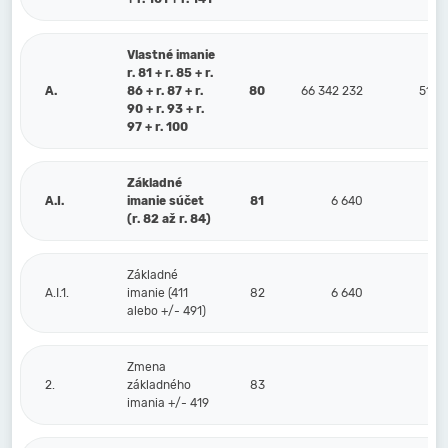
Vlastné imanie
r. 81 + r. 85 + r.
A.
86 + r. 87 + r.
80
66 342 232
51 9
90 + r. 93 + r.
97 + r. 100
Základné
A.I.
imanie súčet
81
6 640
(r. 82 až r. 84)
Základné
A.I.1.
imanie (411
82
6 640
alebo +/- 491)
Zmena
2.
základného
83
imania +/- 419