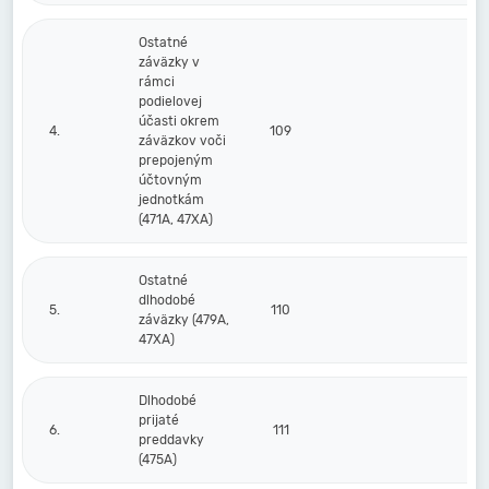
Ostatné
záväzky v
rámci
podielovej
účasti okrem
4.
109
záväzkov voči
prepojeným
účtovným
jednotkám
(471A, 47XA)
Ostatné
dlhodobé
5.
110
záväzky (479A,
47XA)
Dlhodobé
prijaté
6.
111
preddavky
(475A)