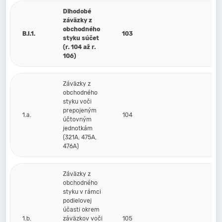
Dlhodobé
záväzky z
obchodného
B.I.1.
103
styku súčet
(r. 104 až r.
106)
Záväzky z
obchodného
styku voči
prepojeným
1.a.
104
účtovným
jednotkám
(321A, 475A,
476A)
Záväzky z
obchodného
styku v rámci
podielovej
účasti okrem
1.b.
záväzkov voči
105