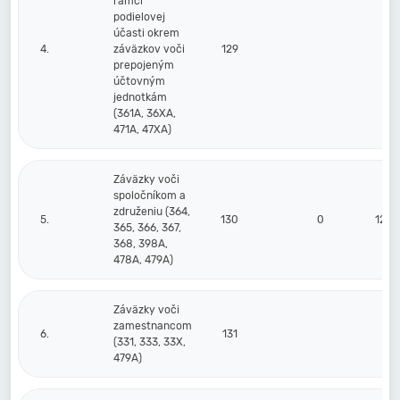
rámci
podielovej
účasti okrem
4.
záväzkov voči
129
prepojeným
účtovným
jednotkám
(361A, 36XA,
471A, 47XA)
Záväzky voči
spoločníkom a
združeniu (364,
5.
130
0
12 0
365, 366, 367,
368, 398A,
478A, 479A)
Záväzky voči
zamestnancom
6.
131
73
(331, 333, 33X,
479A)