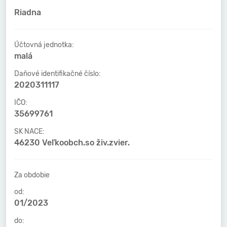
Riadna
Účtovná jednotka:
malá
Daňové identifikačné číslo:
2020311117
IČO:
35699761
SK NACE:
46230 Veľkoobch.so živ.zvier.
Za obdobie
od:
01/2023
do: