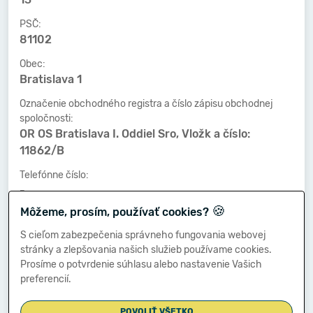
PSČ:
81102
Obec:
Bratislava 1
Označenie obchodného registra a číslo zápisu obchodnej
spoločnosti:
OR OS Bratislava I. Oddiel Sro, Vložk a číslo:
11862/B
Telefónne číslo:
-
🍪
Môžeme, prosím, používať cookies?
Faxové číslo:
-
S cieľom zabezpečenia správneho fungovania webovej
stránky a zlepšovania našich služieb používame cookies.
E-mailová adresa:
Prosíme o potvrdenie súhlasu alebo nastavenie Vašich
-
preferencií.
POVOLIŤ VŠETKO