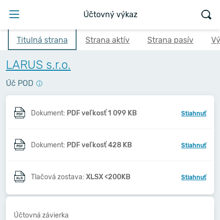
Účtovný výkaz
Titulná strana
Strana aktív
Strana pasív
Vý
LARUS s.r.o.
Úč POD
Dokument:
PDF veľkosť 1 099 KB
Stiahnuť
Dokument:
PDF veľkosť 428 KB
Stiahnuť
Tlačová zostava:
XLSX <200KB
Stiahnuť
Účtovná závierka