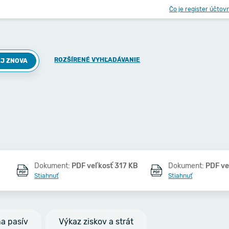
Čo je register účtov
ROZŠÍRENÉ VYHĽADÁVANIE
J ZNOVA
Dokument:
PDF veľkosť 317 KB
Dokument:
PDF ve
Stiahnuť
Stiahnuť
na pasív
Výkaz ziskov a strát