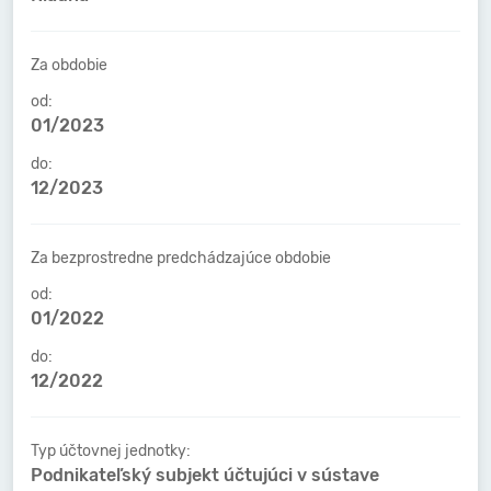
Za obdobie
od:
01/2023
do:
12/2023
Za bezprostredne predchádzajúce obdobie
od:
01/2022
do:
12/2022
Typ účtovnej jednotky:
Podnikateľský subjekt účtujúci v sústave