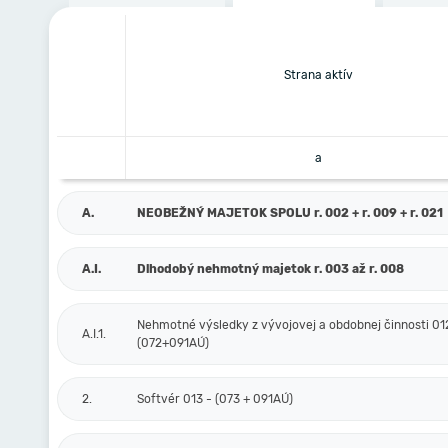
Strana aktív
a
A.
NEOBEŽNÝ MAJETOK SPOLU r. 002 + r. 009 + r. 021
A.I.
Dlhodobý nehmotný majetok r. 003 až r. 008
Nehmotné výsledky z vývojovej a obdobnej činnosti 01
A.I.1.
(072+091AÚ)
2.
Softvér 013 - (073 + 091AÚ)