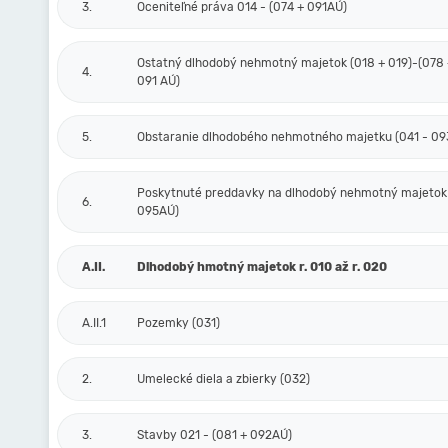
3.
Oceniteľné práva 014 - (074 + 091AÚ)
Ostatný dlhodobý nehmotný majetok (018 + 019)-(078 
4.
091 AÚ)
5.
Obstaranie dlhodobého nehmotného majetku (041 - 09
Poskytnuté preddavky na dlhodobý nehmotný majetok
6.
095AÚ)
A.II.
Dlhodobý hmotný majetok r. 010 až r. 020
A.II.1
Pozemky (031)
2.
Umelecké diela a zbierky (032)
3.
Stavby 021 - (081 + 092AÚ)