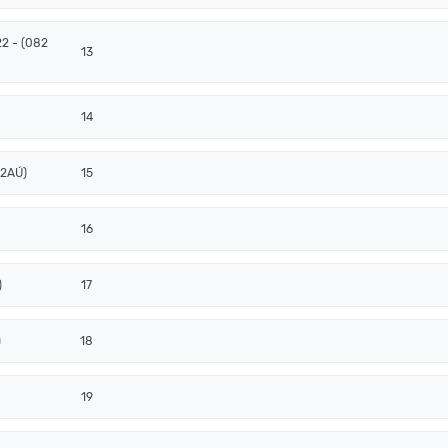
22 - (082
13
14
92AÚ)
15
16
)
17
)
18
19