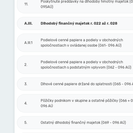
Poskytnuté preddavky na dlhodobý hmotný majetok (0
11.
095AÚ)
A.III.
Dlhodobý finančný majetok r. 022 až r. 028
Podielové cenné papiere a podiely v obchodných
A.III.1
spoločnostiach v ovládanej osobe (061- 096 AÚ)
Podielové cenné papiere a podiely v obchodných
2.
spoločnostiach s podstatným vplyvom (062 - 096 AÚ)
3.
Dlhové cenné papiere držané do splatnosti (065 - 096 
Pôžičky podnikom v skupine a ostatné pôžičky (066 + 0
4.
096 AÚ
5.
Ostatný dlhodobý finančný majetok (069 - 096 AÚ)