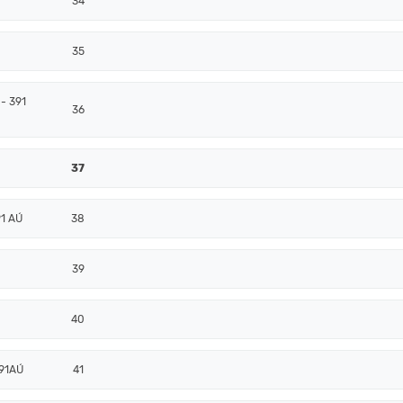
34
35
- 391
36
37
91 AÚ
38
39
40
391AÚ
41