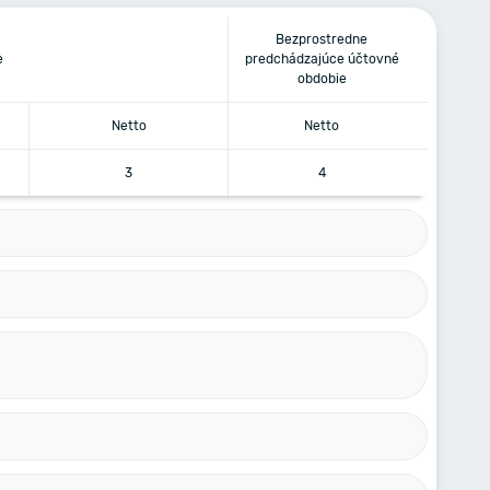
Bezprostredne
e
predchádzajúce účtovné
obdobie
Netto
Netto
3
4