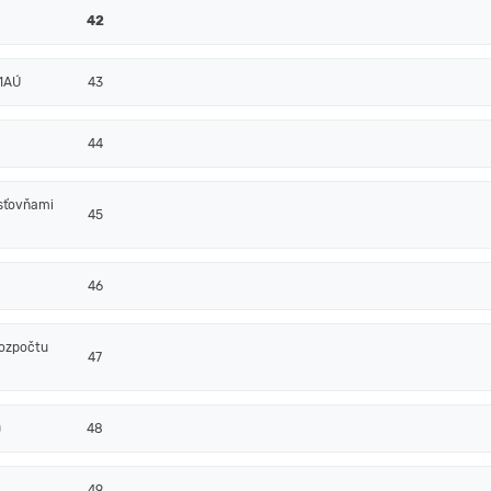
42
91AÚ
43
44
isťovňami
45
46
rozpočtu
47
)
48
49