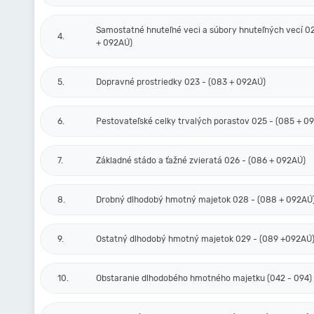
Samostatné hnuteľné veci a súbory hnuteľných vecí 0
4.
+ 092AÚ)
5.
Dopravné prostriedky 023 - (083 + 092AÚ)
6.
Pestovateľské celky trvalých porastov 025 - (085 + 0
7.
Základné stádo a ťažné zvieratá 026 - (086 + 092AÚ)
8.
Drobný dlhodobý hmotný majetok 028 - (088 + 092AÚ
9.
Ostatný dlhodobý hmotný majetok 029 - (089 +092AÚ
10.
Obstaranie dlhodobého hmotného majetku (042 - 094)