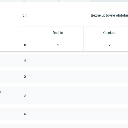
č.r.
Bežné účtovné obdobi
Brutto
Korekcia
b
1
2
1
2
2-
3
4