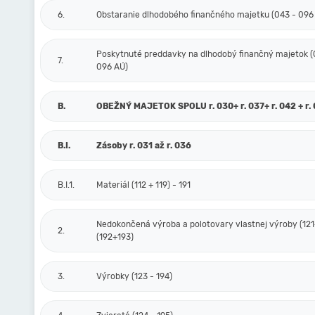
6.
Obstaranie dlhodobého finančného majetku (043 - 096
Poskytnuté preddavky na dlhodobý finančný majetok (
7.
096 AÚ)
B.
OBEŽNÝ MAJETOK SPOLU r. 030+ r. 037+ r. 042 + r. 
B.I.
Zásoby r. 031 až r. 036
B.I.1.
Materiál (112 + 119) - 191
Nedokončená výroba a polotovary vlastnej výroby (121
2.
(192+193)
3.
Výrobky (123 - 194)