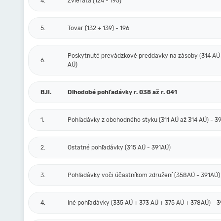
4.
Zvieratá (124 - 195)
5.
Tovar (132 + 139) - 196
Poskytnuté prevádzkové preddavky na zásoby (314 AÚ 
6.
AÚ)
B.II.
Dlhodobé pohľadávky r. 038 až r. 041
1.
Pohľadávky z obchodného styku (311 AÚ až 314 AÚ) - 3
2.
Ostatné pohľadávky (315 AÚ - 391AÚ)
3.
Pohľadávky voči účastníkom združení (358AÚ - 391AÚ)
4.
Iné pohľadávky (335 AÚ + 373 AÚ + 375 AÚ + 378AÚ) - 