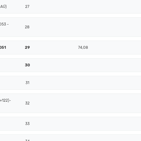
 AÚ)
27
053 -
28
051
29
74,08
30
31
+122)-
32
33