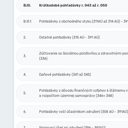
B.III.
Krátkodobé pohľadávky r. 043 až r. 050
B.III.1.
Pohľadávky z obchodného styku (311AÚ až 314 AÚ) - 3
2.
Ostatné pohľadávky (315 AÚ - 391 AÚ)
Zúčtovanie so Sociálnou poisťovňou a zdravotnými po
3.
(336)
4.
Daňové pohľadávky (341 až 345)
Pohľadávky z dôvodu finančných vzťahov k štátnemu 
5.
a rozpočtom územnej samosprávy (346+ 348)
6.
Pohľadávky voči účastníkom združení (358 AÚ - 391AÚ
7.
Spojovací účet pri združení (396 - 391AÚ)