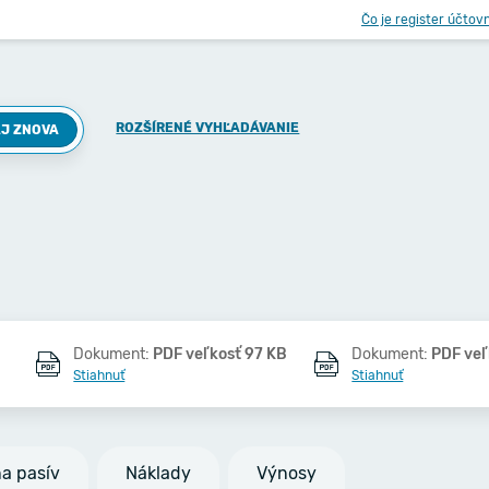
Čo je register účtov
ROZŠÍRENÉ VYHĽADÁVANIE
J ZNOVA
Dokument:
PDF veľkosť 97 KB
Dokument:
PDF veľ
Stiahnuť
Stiahnuť
na pasív
Náklady
Výnosy