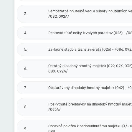
Samostatné hnuteľné veci a súbory hnuteľných vec
3.
/082, 092A/
4.
Pestovateľské celky trvalých porastov (025) - /0
5.
Základné stádo a ťažné zvieratá (026) - /086, 09
Ostatný dlhodobý hmotný majetok (029, 02X, 032)
6.
08X, 092A/
7.
Obstarávaný dlhodobý hmotný majetok (042) - /
Poskytnuté preddavky na dlhodobý hmotný majeto
8.
/095A/
Opravná položka k nadobudnutému majetku (+/- 0
9.
098