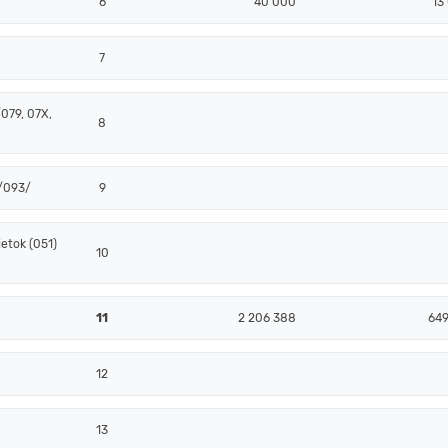
6
40 000
13
7
079, 07X,
8
 /093/
9
etok (051)
10
11
2 206 388
649
12
13