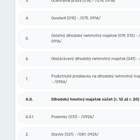
3.
Oceniteľné práva (014) - /074, 091A/
4.
Goodwill (015) - /075, 091A/
Ostatný dlhodobý nehmotný majetok (019, 01X) - /
5.
091A/
6.
Obstarávaný dlhodobý nehmotný majetok (041) -
Poskytnuté preddavky na dlhodobý nehmotný maj
7.
- /095A/
A.II.
Dlhodobý hmotný majetok súčet (r. 12 až r. 20)
A.II.1.
Pozemky (031) - /092A/
2.
Stavby (021) - /081, 092A/