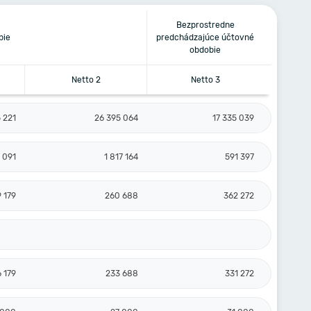
Bezprostredne
bie
predchádzajúce účtovné
obdobie
Netto 2
Netto 3
5 221
26 395 064
17 335 039
 091
1 817 164
591 397
 179
260 688
362 272
 179
233 688
331 272