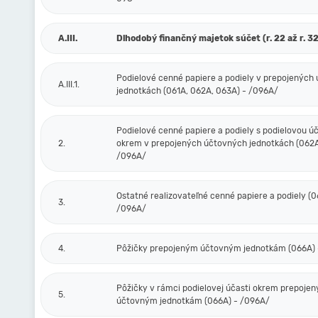
A.III.
Dlhodobý finančný majetok súčet (r. 22 až r. 32
Podielové cenné papiere a podiely v prepojených
A.III.1.
jednotkách (061A, 062A, 063A) - /096A/
Podielové cenné papiere a podiely s podielovou ú
2.
okrem v prepojených účtovných jednotkách (062A
/096A/
Ostatné realizovateľné cenné papiere a podiely (0
3.
/096A/
4.
Pôžičky prepojeným účtovným jednotkám (066A) 
Pôžičky v rámci podielovej účasti okrem prepoje
5.
účtovným jednotkám (066A) - /096A/