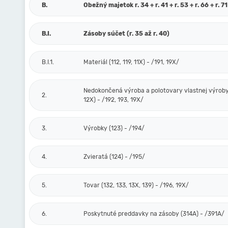
B.
Obežný majetok r. 34 + r. 41 + r. 53 + r. 66 + r. 71
B.I.
Zásoby súčet (r. 35 až r. 40)
B.I.1.
Materiál (112, 119, 11X) - /191, 19X/
Nedokončená výroba a polotovary vlastnej výroby 
2.
12X) - /192, 193, 19X/
3.
Výrobky (123) - /194/
4.
Zvieratá (124) - /195/
5.
Tovar (132, 133, 13X, 139) - /196, 19X/
6.
Poskytnuté preddavky na zásoby (314A) - /391A/