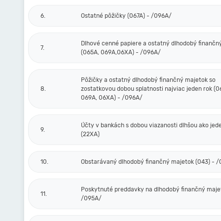
6.
Ostatné pôžičky (067A) - /096A/
Dlhové cenné papiere a ostatný dlhodobý finančn
7.
(065A, 069A,06XA) - /096A/
Pôžičky a ostatný dlhodobý finančný majetok so
8.
zostatkovou dobou splatnosti najviac jeden rok (0
069A, 06XA) - /096A/
Účty v bankách s dobou viazanosti dlhšou ako jed
9.
(22XA)
10.
Obstarávaný dlhodobý finančný majetok (043) - 
Poskytnuté preddavky na dlhodobý finančný majet
11.
/095A/