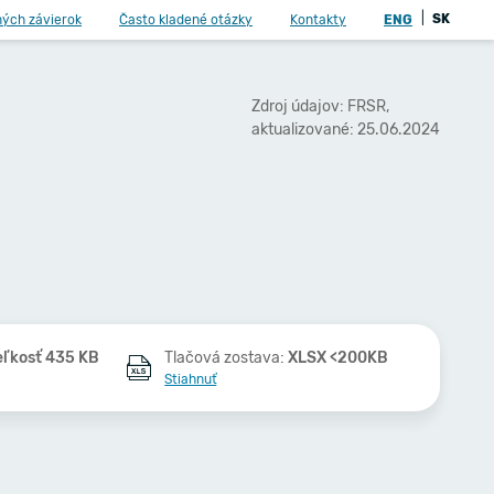
|
SK
ných závierok
Často kladené otázky
Kontakty
ENG
Zdroj údajov: FRSR,
aktualizované: 25.06.2024
eľkosť 435 KB
Tlačová zostava:
XLSX <200KB
Stiahnuť