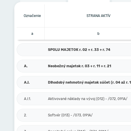
Označenie
STRANA AKTÍV
a
b
SPOLU MAJETOK r. 02 + r. 33 + r. 74
A.
Neobežný majetok r. 03 + r. 11 + r. 21
A.I.
Dlhodobý nehmotný majetok súčet (r. 04 až r. 
A.I.1.
Aktivované náklady na vývoj (012) - /072, 091A/
2.
Softvér (013) - /073, 091A/