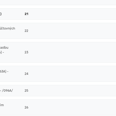
)
21
 účtovných
22
časťou
) -
23
63A) -
24
- /096A/
25
ným
26