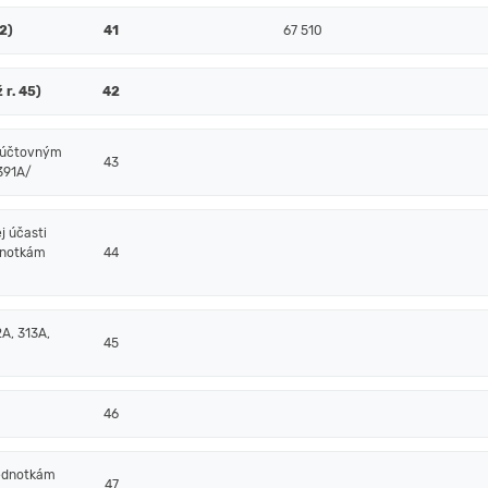
52)
41
67 510
 r. 45)
42
m účtovným
43
/391A/
j účasti
dnotkám
44
A, 313A,
45
46
jednotkám
47