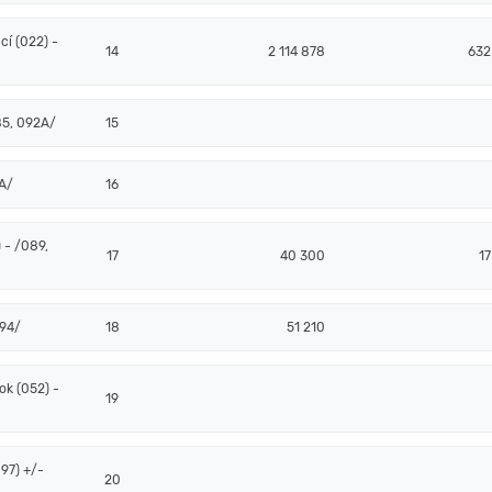
í (022) -
14
2 114 878
632
85, 092A/
15
2A/
16
 - /089,
17
40 300
17
094/
18
51 210
k (052) -
19
97) +/-
20