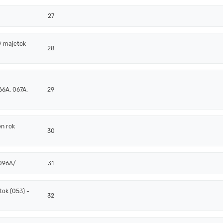
27
ý majetok
28
66A, 067A,
29
en rok
30
/096A/
31
ok (053) -
32