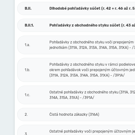
B.II.
Dlhodobé pohľadávky súčet (r. 42 + r. 46 až r. 
B.II.1.
Pohľadávky z obchodného styku súčet (r. 43 až
Pohľadávky z obchodného styku voči prepojený
1.a.
jednotkám (311A, 312A, 313A, 314A, 315A, 31XA) - 
Pohľadávky z obchodného styku v rámci podielove
1.b.
okrem pohľadávok voči prepojeným účtovným je
(311A, 312A, 313A, 314A, 315A, 31XA) - /391A/
Ostatné pohľadávky z obchodného styku (311A, 312
1.c.
314A, 315A, 31XA) - /391A/
2.
Čistá hodnota zákazky (316A)
Ostatné pohľadávky voči prepojeným účtovným 
3.