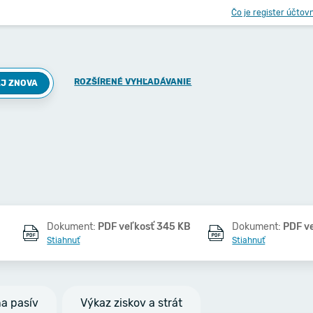
Čo je register účtov
ROZŠÍRENÉ VYHĽADÁVANIE
J ZNOVA
Dokument:
PDF veľkosť 345 KB
Dokument:
PDF v
Stiahnuť
Stiahnuť
na pasív
Výkaz ziskov a strát