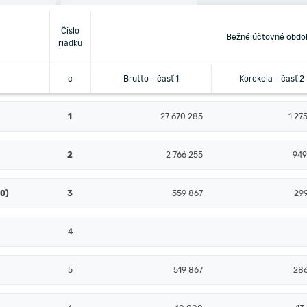
Číslo
Bežné účtovné obdo
riadku
c
Brutto - časť 1
Korekcia - časť 2
1
27 670 285
1 27
2
2 766 255
949
10)
3
559 867
299
4
5
519 867
286