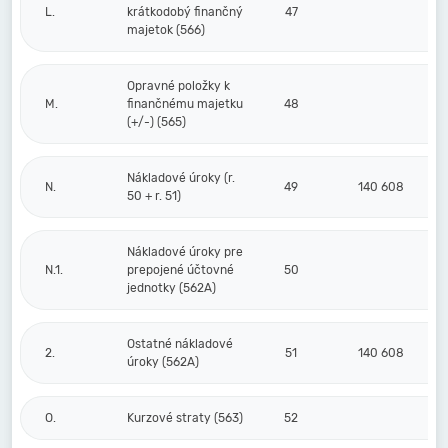
L.
krátkodobý finančný
47
majetok (566)
Opravné položky k
M.
finančnému majetku
48
(+/-) (565)
Nákladové úroky (r.
N.
49
140 608
50 + r. 51)
Nákladové úroky pre
N.1.
prepojené účtovné
50
jednotky (562A)
Ostatné nákladové
2.
51
140 608
úroky (562A)
O.
Kurzové straty (563)
52