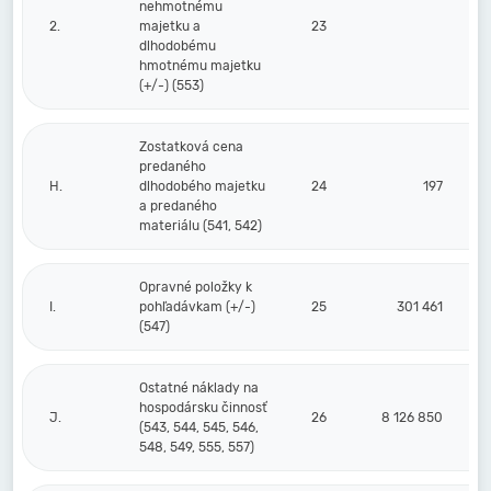
nehmotnému
2.
majetku a
23
dlhodobému
hmotnému majetku
(+/-) (553)
Zostatková cena
predaného
H.
dlhodobého majetku
24
197
a predaného
materiálu (541, 542)
Opravné položky k
I.
pohľadávkam (+/-)
25
301 461
(547)
Ostatné náklady na
hospodársku činnosť
J.
26
8 126 850
(543, 544, 545, 546,
548, 549, 555, 557)