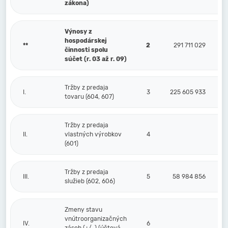
zákona)
Výnosy z
hospodárskej
**
2
291 711 029
činnosti spolu
súčet (r. 03 až r. 09)
Tržby z predaja
I.
3
225 605 933
tovaru (604, 607)
Tržby z predaja
II.
vlastných výrobkov
4
(601)
Tržby z predaja
III.
5
58 984 856
služieb (602, 606)
Zmeny stavu
vnútroorganizačných
IV.
6