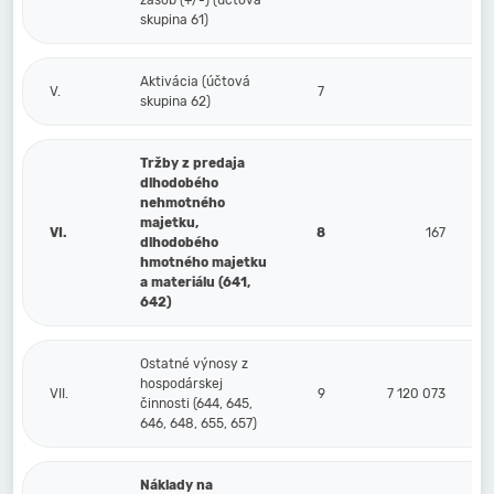
zásob (+/-) (účtová
skupina 61)
Aktivácia (účtová
V.
7
skupina 62)
Tržby z predaja
dlhodobého
nehmotného
majetku,
VI.
8
167
dlhodobého
hmotného majetku
a materiálu (641,
642)
Ostatné výnosy z
hospodárskej
VII.
9
7 120 073
činnosti (644, 645,
646, 648, 655, 657)
Náklady na