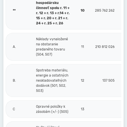
hospodársku
činnosť spolu r. 11 +
**
10
285 762 262
r. 12 + r. 13 + r.14 + r.
15 + r. 20 + r. 21 + r.
24 + r. 25 + r. 26
Náklady vynaložené
na obstaranie
A.
11
210 812 026
predaného tovaru
(504, 507)
Spotreba materiálu,
energie a ostatných
B.
neskladovateľných
12
137 505
dodávok (501, 502,
503)
Opravné položky k
C
13
zásobám (+/-) (505)