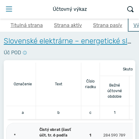
Účtovný výkaz
Titulná strana
Strana aktív
Strana pasív
Vý
Slovenské elektrárne – energetické služby, s.r.o.
Úč POD
Skutočno
Číslo
Be
Označenie
Text
Bežné
riadku
pr
účtovné
obdobie
a
b
c
1
Čistý obrat (časť
*
účt. tr. 6 podľa
1
284 590 789