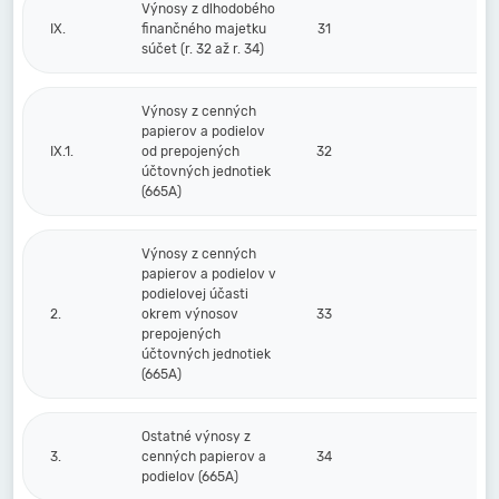
Výnosy z dlhodobého
IX.
finančného majetku
31
súčet (r. 32 až r. 34)
Výnosy z cenných
papierov a podielov
IX.1.
od prepojených
32
účtovných jednotiek
(665A)
Výnosy z cenných
papierov a podielov v
podielovej účasti
2.
okrem výnosov
33
prepojených
účtovných jednotiek
(665A)
Ostatné výnosy z
3.
cenných papierov a
34
podielov (665A)