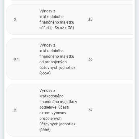
Výnosy z
krátkodobého
X.
35
finančného majetku
súčet (r. 36 až r. 38)
Výnosy z
krátkodobého
finančného majetku
X.1.
36
od prepojených
účtovných jednotiek
(666A)
Výnosy z
krátkodobého
finančného majetku v
podielovej účasti
2.
37
okrem výnosov
prepojených
účtovných jednotiek
(666A)