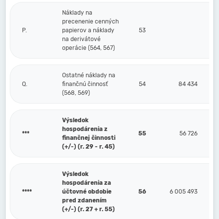
Náklady na
precenenie cenných
P.
papierov a náklady
53
na derivátové
operácie (564, 567)
Ostatné náklady na
Q.
finančnú činnosť
54
84 434
(568, 569)
Výsledok
hospodárenia z
***
55
56 726
finančnej činnosti
(+/-) (r. 29 - r. 45)
Výsledok
hospodárenia za
****
účtovné obdobie
56
6 005 493
pred zdanením
(+/-) (r. 27 + r. 55)