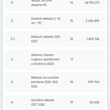
Služby (účtová
D.
14
62 992 211
skupina 51)
Osobné náklady (r. 16
E.
15
2 432 495
až r. 19)
Mzdové náklady (521,
E.1.
16
1 822 136
522)
Odmeny členom
2.
orgánov spoločnosti
17
a družstva (523)
Náklady na sociálne
3.
poistenie (524, 525,
18
559 704
526)
Sociálne náklady
4.
19
50 655
(527, 528)