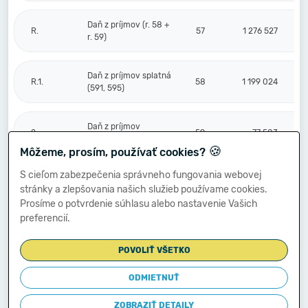
Daň z príjmov (r. 58 +
R.
57
1 276 527
r. 59)
Daň z príjmov splatná
R.1.
58
1 199 024
(591, 595)
Daň z príjmov
2.
59
77 503
odložená (+/-) (592)
🍪
Môžeme, prosím, používať cookies?
S cieľom zabezpečenia správneho fungovania webovej
Prevod podielov na
stránky a zlepšovania našich služieb používame cookies.
výsledku
S.
hospodárenia
60
Prosíme o potvrdenie súhlasu alebo nastavenie Vašich
spoločníkom (+/-
preferencií.
596)
POVOLIŤ VŠETKO
Výsledok
hospodárenia za
ODMIETNUŤ
****
účtovné obdobie po
61
4 728 966
zdanení (+/-) (r. 56
ZOBRAZIŤ DETAILY