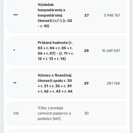
Výsledok
hospodárenia z
***
hospodárskej
27
5 948 767
činnosti (+/-) (r. 02
- r. 10)
Pridaná hodnota (r.
03 + r. 04 + r. 05 + r.
*
28
10 649 047
06 + r. 07) - (r. 11 + r.
12 + r. 13 + r. 14)
Výnosy z finančnej
činnosti spolu r. 30
**
29
281 768
+ r. 31 + r. 35 + r. 39
+ r. 42 + r. 43 + r. 44
Tržby z predaja
VIII.
cenných papierov a
30
podielov (661)