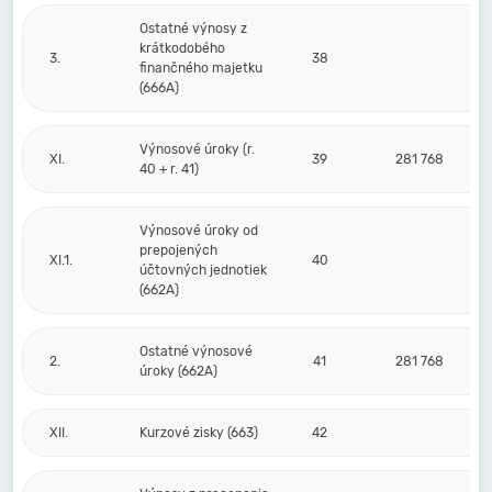
Ostatné výnosy z
krátkodobého
3.
38
finančného majetku
(666A)
Výnosové úroky (r.
XI.
39
281 768
40 + r. 41)
Výnosové úroky od
prepojených
XI.1.
40
účtovných jednotiek
(662A)
Ostatné výnosové
2.
41
281 768
úroky (662A)
XII.
Kurzové zisky (663)
42