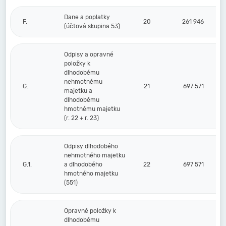
Dane a poplatky
F.
20
261 946
(účtová skupina 53)
Odpisy a opravné
položky k
dlhodobému
nehmotnému
G.
21
697 571
majetku a
dlhodobému
hmotnému majetku
(r. 22 + r. 23)
Odpisy dlhodobého
nehmotného majetku
G.1.
a dlhodobého
22
697 571
hmotného majetku
(551)
Opravné položky k
dlhodobému