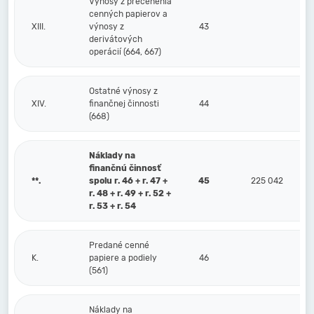
Výnosy z precenenia
cenných papierov a
XIII.
výnosy z
43
derivátových
operácií (664, 667)
Ostatné výnosy z
XIV.
finančnej činnosti
44
(668)
Náklady na
finančnú činnosť
**.
spolu r. 46 + r. 47 +
45
225 042
r. 48 + r. 49 + r. 52 +
r. 53 + r. 54
Predané cenné
K.
papiere a podiely
46
(561)
Náklady na