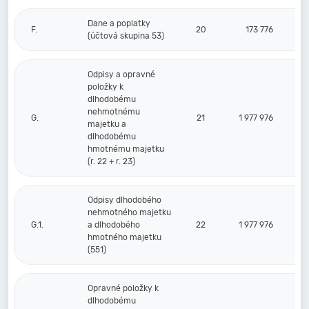
Dane a poplatky
F.
20
173 776
(účtová skupina 53)
Odpisy a opravné
položky k
dlhodobému
nehmotnému
G.
21
1 977 976
majetku a
dlhodobému
hmotnému majetku
(r. 22 + r. 23)
Odpisy dlhodobého
nehmotného majetku
G.1.
a dlhodobého
22
1 977 976
hmotného majetku
(551)
Opravné položky k
dlhodobému