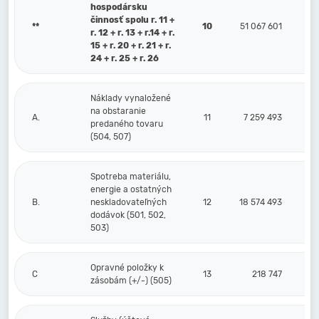
hospodársku
činnosť spolu r. 11 +
**
10
51 067 601
r. 12 + r. 13 + r.14 + r.
15 + r. 20 + r. 21 + r.
24 + r. 25 + r. 26
Náklady vynaložené
na obstaranie
A.
11
7 259 493
predaného tovaru
(504, 507)
Spotreba materiálu,
energie a ostatných
B.
neskladovateľných
12
18 574 493
dodávok (501, 502,
503)
Opravné položky k
C
13
218 747
zásobám (+/-) (505)