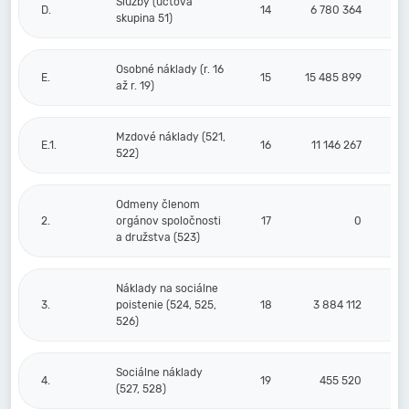
Služby (účtová
D.
14
6 780 364
skupina 51)
Osobné náklady (r. 16
E.
15
15 485 899
až r. 19)
Mzdové náklady (521,
E.1.
16
11 146 267
522)
Odmeny členom
2.
orgánov spoločnosti
17
0
a družstva (523)
Náklady na sociálne
3.
poistenie (524, 525,
18
3 884 112
526)
Sociálne náklady
4.
19
455 520
(527, 528)