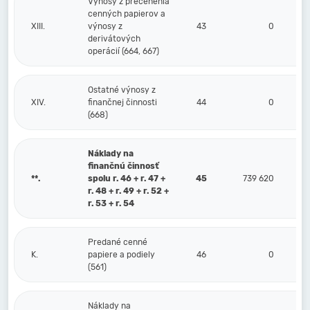
Výnosy z precenenia
cenných papierov a
XIII.
výnosy z
43
0
derivátových
operácií (664, 667)
Ostatné výnosy z
XIV.
finančnej činnosti
44
0
(668)
Náklady na
finančnú činnosť
**.
spolu r. 46 + r. 47 +
45
739 620
r. 48 + r. 49 + r. 52 +
r. 53 + r. 54
Predané cenné
K.
papiere a podiely
46
0
(561)
Náklady na