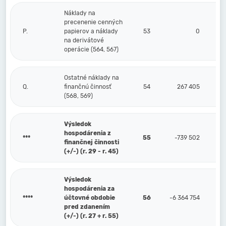
Náklady na
precenenie cenných
P.
papierov a náklady
53
0
na derivátové
operácie (564, 567)
Ostatné náklady na
Q.
finančnú činnosť
54
267 405
(568, 569)
Výsledok
hospodárenia z
***
55
-739 502
finančnej činnosti
(+/-) (r. 29 - r. 45)
Výsledok
hospodárenia za
****
účtovné obdobie
56
-6 364 754
pred zdanením
(+/-) (r. 27 + r. 55)