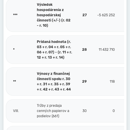
Výsledok
hospodárenia z
***
hospodárskej
27
-5 625 252
činnosti (+/-) (r. 02
- r. 10)
Pridaná hodnota (r.
03 + r. 04 + r. 05 + r.
*
28
11 432 710
06 + r. 07) - (r. 11 + r.
12 + r. 13 + r. 14)
Výnosy z finančnej
činnosti spolu r. 30
**
29
118
+ r. 31 + r. 35 + r. 39
+ r. 42 + r. 43 + r. 44
Tržby z predaja
VIII.
cenných papierov a
30
0
podielov (661)