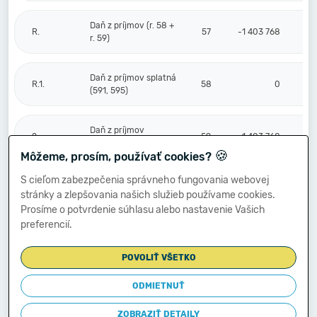
Daň z príjmov (r. 58 +
R.
57
-1 403 768
r. 59)
Daň z príjmov splatná
R.1.
58
0
(591, 595)
Daň z príjmov
2.
59
-1 403 768
odložená (+/-) (592)
🍪
Môžeme, prosím, používať cookies?
S cieľom zabezpečenia správneho fungovania webovej
Prevod podielov na
stránky a zlepšovania našich služieb používame cookies.
výsledku
S.
hospodárenia
60
0
Prosíme o potvrdenie súhlasu alebo nastavenie Vašich
spoločníkom (+/-
preferencií.
596)
POVOLIŤ VŠETKO
Výsledok
hospodárenia za
ODMIETNUŤ
****
účtovné obdobie po
61
-4 960 986
zdanení (+/-) (r. 56
ZOBRAZIŤ DETAILY