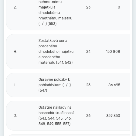
nehmotnému
2.
majetku a
23
0
dlhodobému
hmotnému majetku
(+/-) (553)
Zostatková cena
predaného
H.
dlhodobého majetku
24
150 808
a predaného
materiálu (541, 542)
Opravné položky k
I.
pohľadávkam (+/-)
25
86 695
(547)
Ostatné náklady na
hospodársku činnosť
J.
26
359 350
(543, 544, 545, 546,
548, 549, 555, 557)