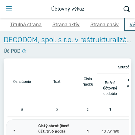
Účtovný výkaz
Titulná strana
Strana aktív
Strana pasív
Vý
DECODOM, spol. s r.o. v reštrukturalizácii
Úč POD
Skutočno
Číslo
Bez
Označenie
Text
Bežné
riadku
pred
účtovné
obdobie
a
b
c
1
Čistý obrat (časť
*
účt. tr. 6 podľa
1
40 731 190