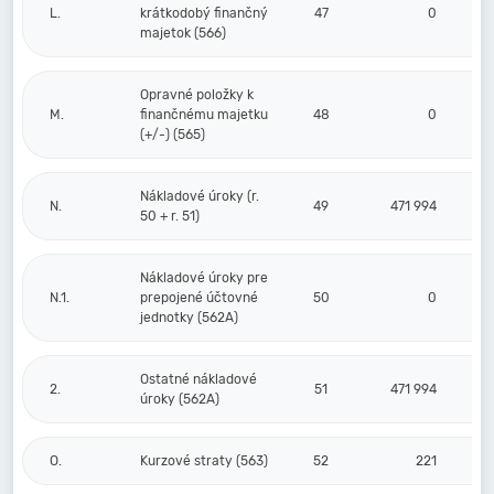
L.
krátkodobý finančný
47
0
majetok (566)
Opravné položky k
M.
finančnému majetku
48
0
(+/-) (565)
Nákladové úroky (r.
N.
49
471 994
50 + r. 51)
Nákladové úroky pre
N.1.
prepojené účtovné
50
0
jednotky (562A)
Ostatné nákladové
2.
51
471 994
úroky (562A)
O.
Kurzové straty (563)
52
221