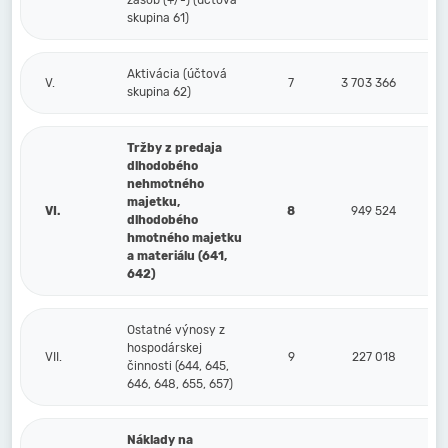
zásob (+/-) (účtová
skupina 61)
Aktivácia (účtová
V.
7
3 703 366
skupina 62)
Tržby z predaja
dlhodobého
nehmotného
majetku,
VI.
8
949 524
dlhodobého
hmotného majetku
a materiálu (641,
642)
Ostatné výnosy z
hospodárskej
VII.
9
227 018
činnosti (644, 645,
646, 648, 655, 657)
Náklady na