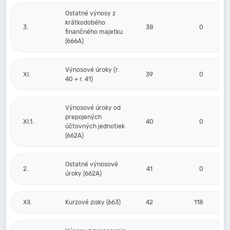
Ostatné výnosy z
krátkodobého
3.
38
0
finančného majetku
(666A)
Výnosové úroky (r.
XI.
39
0
40 + r. 41)
Výnosové úroky od
prepojených
XI.1.
40
0
účtovných jednotiek
(662A)
Ostatné výnosové
2.
41
0
úroky (662A)
XII.
Kurzové zisky (663)
42
118