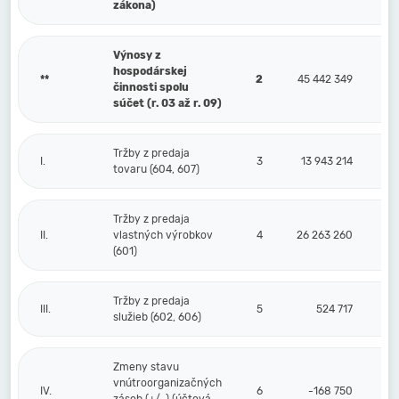
zákona)
Výnosy z
hospodárskej
**
2
45 442 349
činnosti spolu
súčet (r. 03 až r. 09)
Tržby z predaja
I.
3
13 943 214
tovaru (604, 607)
Tržby z predaja
II.
vlastných výrobkov
4
26 263 260
(601)
Tržby z predaja
III.
5
524 717
služieb (602, 606)
Zmeny stavu
vnútroorganizačných
IV.
6
-168 750