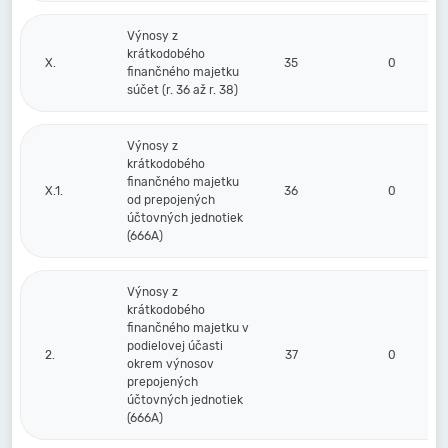
Výnosy z
krátkodobého
X.
35
0
finančného majetku
súčet (r. 36 až r. 38)
Výnosy z
krátkodobého
finančného majetku
X.1.
36
0
od prepojených
účtovných jednotiek
(666A)
Výnosy z
krátkodobého
finančného majetku v
podielovej účasti
2.
37
0
okrem výnosov
prepojených
účtovných jednotiek
(666A)