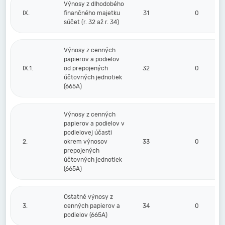
Výnosy z dlhodobého
IX.
finančného majetku
31
0
súčet (r. 32 až r. 34)
Výnosy z cenných
papierov a podielov
IX.1.
od prepojených
32
0
účtovných jednotiek
(665A)
Výnosy z cenných
papierov a podielov v
podielovej účasti
2.
okrem výnosov
33
0
prepojených
účtovných jednotiek
(665A)
Ostatné výnosy z
3.
cenných papierov a
34
0
podielov (665A)