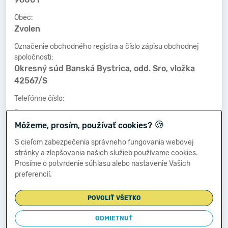
Obec:
Zvolen
Označenie obchodného registra a číslo zápisu obchodnej
spoločnosti:
Okresný súd Banská Bystrica, odd. Sro, vložka
42567/S
Telefónne číslo:
-
🍪
Môžeme, prosím, používať cookies?
Faxové číslo:
-
S cieľom zabezpečenia správneho fungovania webovej
stránky a zlepšovania našich služieb používame cookies.
E-mailová adresa:
Prosíme o potvrdenie súhlasu alebo nastavenie Vašich
-
preferencií.
POVOLIŤ VŠETKO
Zostavená dňa:
30.04.2024
ODMIETNUŤ