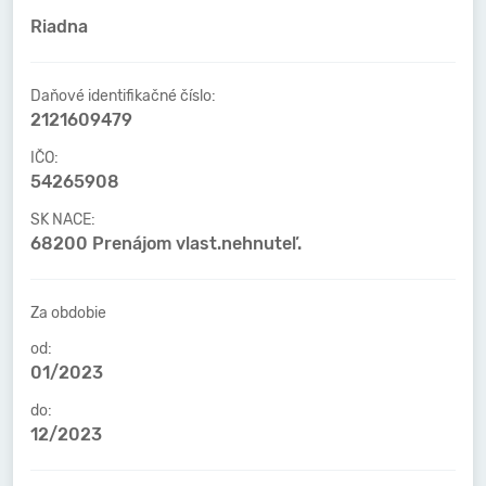
Riadna
Daňové identifikačné číslo:
2121609479
IČO:
54265908
SK NACE:
68200 Prenájom vlast.nehnuteľ.
Za obdobie
od:
01/2023
do:
12/2023