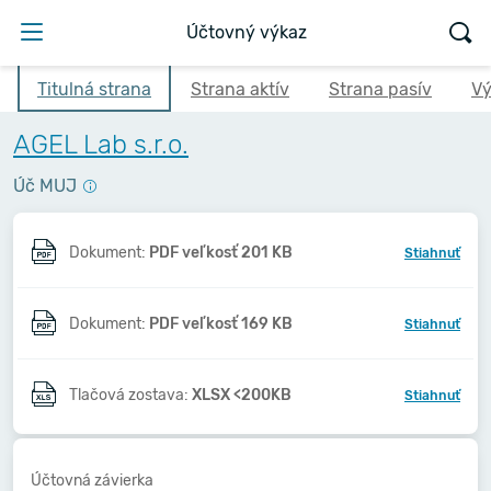
Účtovný výkaz
Titulná strana
Strana aktív
Strana pasív
Vý
AGEL Lab s.r.o.
Úč MUJ
Dokument:
PDF veľkosť 201 KB
Stiahnuť
Dokument:
PDF veľkosť 169 KB
Stiahnuť
Tlačová zostava:
XLSX <200KB
Stiahnuť
Účtovná závierka