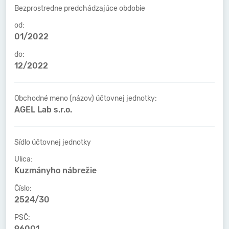
Bezprostredne predchádzajúce obdobie
od:
01/2022
do:
12/2022
Obchodné meno (názov) účtovnej jednotky:
AGEL Lab s.r.o.
Sídlo účtovnej jednotky
Ulica:
Kuzmányho nábrežie
Číslo:
2524/30
PSČ:
96001