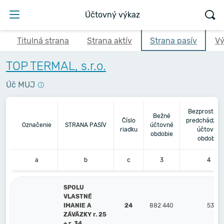
Účtovný výkaz
Titulná strana
Strana aktív
Strana pasív
Vý
TOP TERMAL, s.r.o.
Úč MUJ
Bezprostred
Bežné
Číslo
predchádzaj
Označenie
STRANA PASÍV
účtovné
riadku
účtovné
obdobie
obdobie
a
b
c
3
4
SPOLU
VLASTNÉ
IMANIE A
24
882 440
538 
ZÁVÄZKY r. 25
+ r. 34