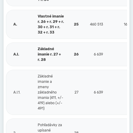
Vlastné imanie
r. 26 + r. 29 + r.
A.
25
460 513
160 
30 + r. 31 + r.
32 + r. 33
Základné
A.I.
imanie r. 27 +
26
6 639
6 
r. 28
Základné
imanie a
zmeny
A.I.1.
základného
27
6 639
6 
imania (411, +/-
419) alebo (+/-
491)
Pohľadávky za
upísané