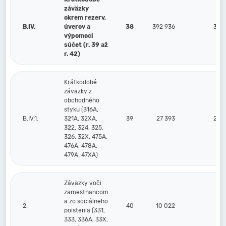
záväzky
okrem rezerv,
B.IV.
úverov a
38
392 936
349 
výpomoci
súčet (r. 39 až
r. 42)
Krátkodobé
záväzky z
obchodného
styku (316A,
B.IV.1.
321A, 32XA,
39
27 393
23 
322, 324, 325,
326, 32X, 475A,
476A, 478A,
479A, 47XA)
Záväzky voči
zamestnancom
a zo sociálneho
2.
40
10 022
6 
poistenia (331,
333, 336A, 33X,