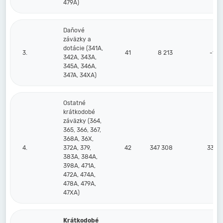
479A)
Daňové
záväzky a
dotácie (341A,
3.
41
8 213
-13 
342A, 343A,
345A, 346A,
347A, 34XA)
Ostatné
krátkodobé
záväzky (364,
365, 366, 367,
368A, 36X,
4.
372A, 379,
42
347 308
332 
383A, 384A,
398A, 471A,
472A, 474A,
478A, 479A,
47XA)
Krátkodobé