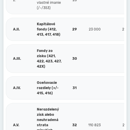
2.
28
vlastné imanie
(/-/353)
Kapitálové
A.II.
fondy (412,
29
23 000
23 
413, 417, 418)
Fondy zo
zisku (421,
A.III.
30
422, 423, 427,
42X)
Oceňovacie
A.IV.
rozdiely (+/-
31
415, 416)
Nerozdelený
zisk alebo
neuhradená
A.V.
strata
32
110 823
28 