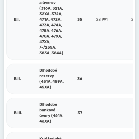
a úverov
(316A, 321A,
32XA, 372A,
B.I.
471A, 472A,
35
28 991
28 
473A, 474A,
475A, 476A,
478A, 479A,
47XA,
/-/255A,
383A, 384A)
Dlhodobé
rezervy
B.II.
36
(451A, 459A,
45XA)
Dlhodobé
bankové
B.III.
37
úvery (461A,
46XA)
Krátkodobé