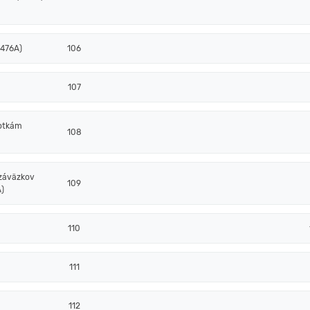
 476A)
106
107
notkám
108
 záväzkov
109
)
110
111
112