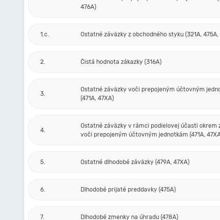
476A)
1.c.
Ostatné záväzky z obchodného styku (321A, 475A,
2.
Čistá hodnota zákazky (316A)
Ostatné záväzky voči prepojeným účtovným jed
3.
(471A, 47XA)
Ostatné záväzky v rámci podielovej účasti okrem
4.
voči prepojeným účtovným jednotkám (471A, 47XA
5.
Ostatné dlhodobé záväzky (479A, 47XA)
6.
Dlhodobé prijaté preddavky (475A)
7.
Dlhodobé zmenky na úhradu (478A)