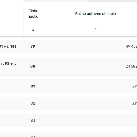
Číslo
Bežné účtovné obdobie
riadku
c
4
 + r. 141
79
49 45
 r. 93 + r.
80
24 58
81
33
82
33
83