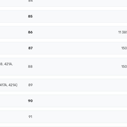
84
85
86
11 38
87
150
8, 421A,
88
150
417A, 421A)
89
90
91