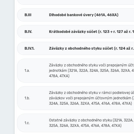
B.III
Dlhodobé bankové úvery (461A, 46XA)
B.IV.
Krátkodobé záväzky súčet (r. 123 + r. 127 až r. 
B.IV.1.
Záväzky z obchodného styku súčet (r. 124 až r.
Záväzky z obchodného styku voči prepojeným ú
1.a.
jednotkám (321A, 322A, 324A, 325A, 326A, 32XA, 4
478A, 47XA)
Záväzky z obchodného styku v rámci podielovej ú
1.b.
záväzkov voči prepojeným účtovným jednotkám (
324A, 325A, 326A, 32XA, 475A, 476A, 478A, 47XA)
Ostatné záväzky z obchodného styku (321A, 322A,
1.c.
325A, 326A, 32XA, 475A, 476A, 478A, 47XA)