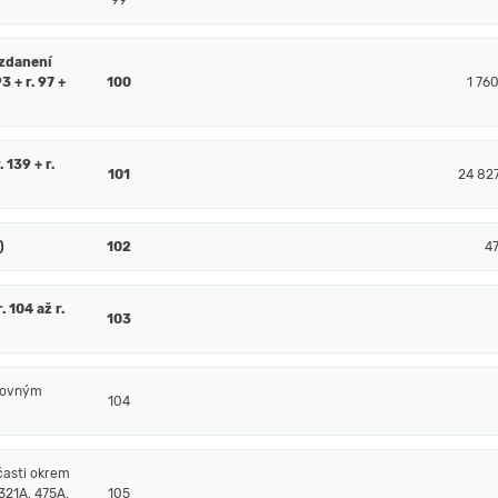
99
 zdanení
93 + r. 97 +
100
1 76
. 139 + r.
101
24 82
)
102
4
 104 až r.
103
čtovným
104
časti okrem
321A, 475A,
105