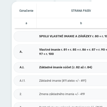
Označenie
STRANA PASÍV
a
b
SPOLU VLASTNÉ IMANIE A ZÁVÄZKY r. 80 + r. 101
Vlastné imanie r. 81 + r. 85 + r. 86 + r. 87 + r. 90 +
A.
97 + r. 100
A.I.
Základné imanie súčet (r. 82 až r. 84)
A.I.1.
Základné imanie (411 alebo +/- 491)
2.
Zmena základného imania +/- 419