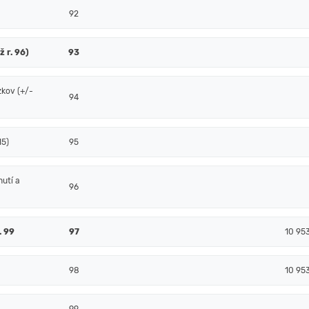
92
ž r. 96)
93
zkov (+/-
94
15)
95
nutí a
96
. 99
97
10 95
98
10 95