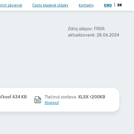
|
SK
ných závierok
Často kladené otázky
Kontakty
ENG
Zdroj údajov: FRSR,
aktualizované: 28.06.2024
eľkosť 434 KB
Tlačová zostava:
XLSX <200KB
Stiahnuť