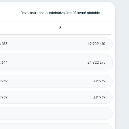
Bezprostredne predchádzajúce účtovné obdobie
5
8 183
49 909 410
2 644
24 822 275
1 939
331 939
1 939
331 939