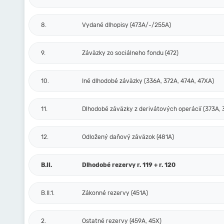
8.
Vydané dlhopisy (473A/-/255A)
9.
Záväzky zo sociálneho fondu (472)
10.
Iné dlhodobé záväzky (336A, 372A, 474A, 47XA)
11.
Dlhodobé záväzky z derivátových operácií (373A, 
12.
Odložený daňový záväzok (481A)
B.II.
Dlhodobé rezervy r. 119 + r. 120
B.II.1.
Zákonné rezervy (451A)
2.
Ostatné rezervy (459A, 45X)