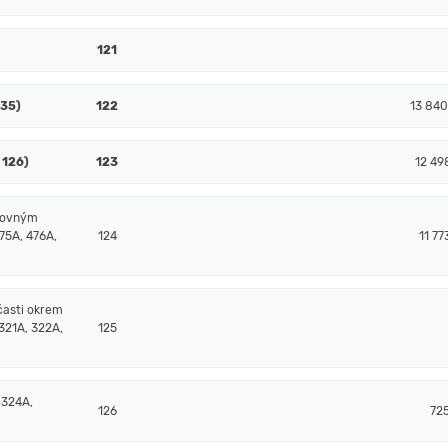
121
135)
122
13 84
 126)
123
12 49
čtovným
75A, 476A,
124
11 77
časti okrem
321A, 322A,
125
 324A,
126
72