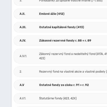
3.
Pohľadávky za upísané vlastné imanie (/-/353)
A.II.
Emisné ážio (412)
A.III.
Ostatné kapitálové fondy (413)
A.IV.
Zákonné rezervné fondy r. 88 + r. 89
Zákonný rezervný fond a nedeliteľný fond (417A, 41
A.IV.1.
422)
2.
Rezervný fond na vlastné akcie a vlastné podiely (
A.V
Ostatné fondy zo zisku r. 91 + r. 92
A.V.1.
Štatutárne fondy (423, 42X)