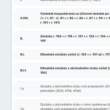
2.
Neuhradená strata minulých rokov (/-/429)
Výsledok hospodárenia za účtovné obdobie po
A.VIII.
/+-/ r. 01 - (r. 81 + r. 85 + r. 86 + r. 87 + r. 90 + r. 
r. 101 + r. 141)
Záväzky r. 102 + r. 118 + r. 121 + r. 122 + r. 136 + r
B.
140
B.I.
Dlhodobé záväzky súčet (r. 103 + r. 107 až r. 117
Dlhodobé záväzky z obchodného styku súčet (r.
B.I.1.
106)
Záväzky z obchodného styku voči prepojeným ú
1.a.
jednotkám (321A, 475A, 476A)
Záväzky z obchodného styku v rámci podielovej ú
1.b.
záväzkov voči prepojeným účtovným jednotkám (