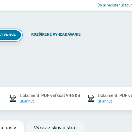
Čo je register účtov
ROZŠÍRENÉ VYHĽADÁVANIE
J ZNOVA
Dokument:
PDF veľkosť 946 KB
Dokument:
PDF v
Stiahnuť
Stiahnuť
na pasív
Výkaz ziskov a strát