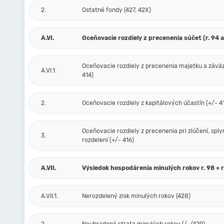
2.
Ostatné fondy (427, 42X)
A.VI.
Oceňovacie rozdiely z precenenia súčet (r. 94 a
Oceňovacie rozdiely z precenenia majetku a závä
A.VI.1.
414)
2.
Oceňovacie rozdiely z kapitálových účastín (+/- 4
Oceňovacie rozdiely z precenenia pri zlúčení, sply
3.
rozdelení (+/- 416)
A.VII.
Výsledok hospodárenia minulých rokov r. 98 + r
A.VII.1.
Nerozdelený zisk minulých rokov (428)