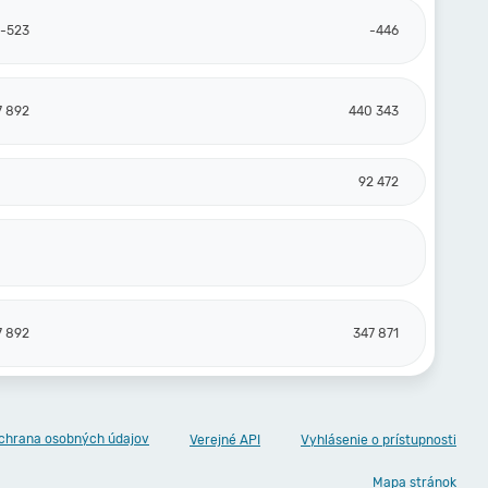
-523
-446
7 892
440 343
92 472
7 892
347 871
chrana osobných údajov
Verejné API
Vyhlásenie o prístupnosti
Mapa stránok