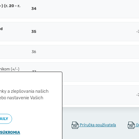
 (r. 20 - r.
34
ed
35
-
36
níkom (+/-)
37
nky a zlepšovania našich
 zdanení
38
-
lebo nastavenie Vašich
AILY
Príručka používateľa
O
🍪
Správa cookies
 SÚKROMIA