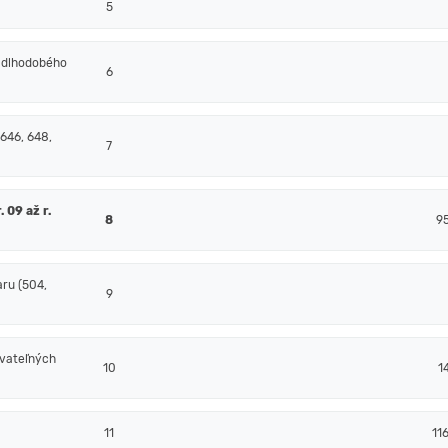
5
 dlhodobého
6
 646, 648,
7
 09 až r.
8
9
ru (504,
9
ovateľných
10
1
11
11