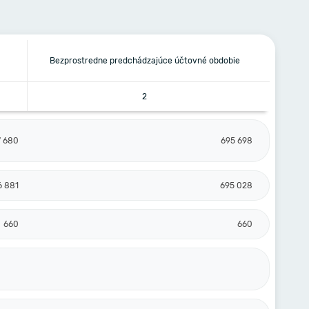
Bezprostredne predchádzajúce účtovné obdobie
2
7 680
695 698
6 881
695 028
660
660