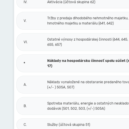
IV.
Aktivácia (účtová skupina 62)
Tržby z predaja dlhodobého nehmotného majetku,
V.
hmotného majetku a materiálu (641, 642)
Ostatné výnosy z hospodárskej činnosti (644, 645,
VI.
655, 657)
Náklady na hospodársku činnosť spolu súčet (r.
*
17)
Náklady vynaložené na obstaranie predaného tova
A.
(+/- ) 505A, 507)
Spotreba materiálu, energie a ostatných nesklad
B.
dodávok (501, 502, 503, (+/-) 505A)
C.
Služby (účtová skupina 51)