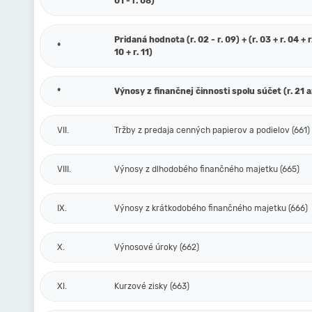
01 - r. 08)
Pridaná hodnota (r. 02 - r. 09) + (r. 03 + r. 04 + r.
*
10 + r. 11)
*
Výnosy z finančnej činnosti spolu súčet (r. 21 a
VII.
Tržby z predaja cenných papierov a podielov (661)
VIII.
Výnosy z dlhodobého finančného majetku (665)
IX.
Výnosy z krátkodobého finančného majetku (666)
X.
Výnosové úroky (662)
XI.
Kurzové zisky (663)