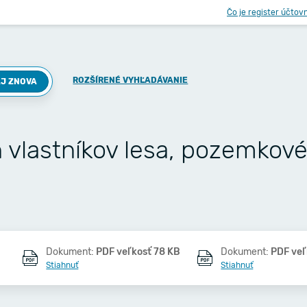
Čo je register účtov
ROZŠÍRENÉ VYHĽADÁVANIE
J ZNOVA
h vlastníkov lesa, pozemkov
Dokument:
PDF veľkosť 78 KB
Dokument:
PDF veľ
Stiahnuť
Stiahnuť