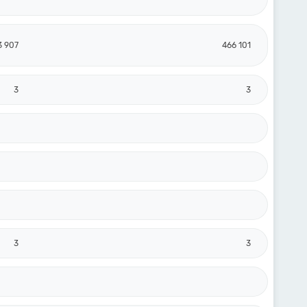
3 907
466 101
3
3
3
3