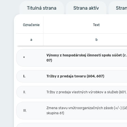
Titulná strana
Strana aktív
Stra
Označenie
Text
a
b
Výnosy z hospodárskej činnosti spolu súčet (r. 
*
07)
I.
Tržby z predaja tovaru (604, 607)
II.
Tržby z predaja vlastných výrobkov a služieb (601,
Zmena stavu vnútroorganizačných zásob (+/-) (ú
III.
skupina 61)