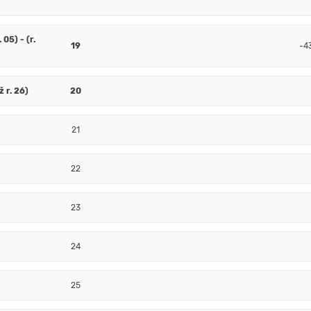
 05) - (r.
19
-4
ž r. 26)
20
21
22
23
24
25