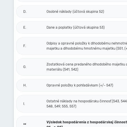
D.
Osobné náklady (účtová skupina 52)
E.
Dane a poplatky (účtová skupina 53)
Odpisy a opravné položky k dlhodobému nehmot
F.
majetku a dlhodobému hmotnému majetku (551, (+
Zostatková cena predaného dlhodobého majetku 
G.
materiálu (541, 542)
H.
Opravné položky k pohľadávkam (+/- 547)
Ostatné náklady na hospodársku činnosť (543, 544,
I.
548, 549, 555, 557)
Výsledok hospodárenia z hospodárskej činnosti 
**