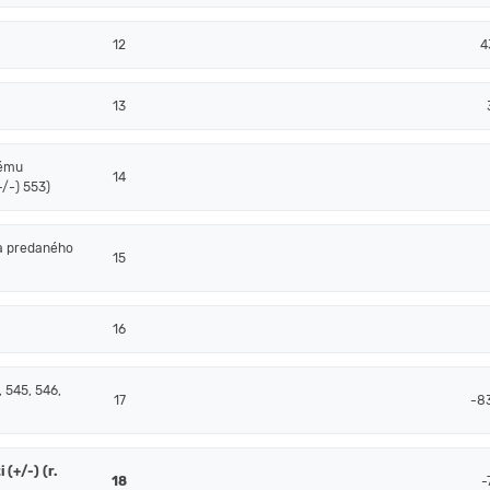
12
4
13
nému
14
/-) 553)
a predaného
15
16
 545, 546,
17
-8
(+/-) (r.
18
-