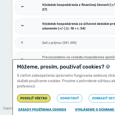
Výsledok hospodárenia z finančnej činnosti (+/-)
**
27)
Výsledok hospodárenia za účtovné obdobie pr
**
zdanením (+/-) (r. 18 + r. 34)
P.
Daň z príjmov (591, 595)
Prevod podielov na výsledku hospodárenia spoloč
Q.
(596)
Môžeme, prosím, používať cookies?
🍪
S cieľom zabezpečenia správneho fungovania webovej strá
Výsledok hospodárenia za účtovné obdobie po
***
služieb používame cookies. Prosíme o potvrdenie súhlasu a
(+/-) (r. 35 - r. 36 - r. 37)
preferencií.
POVOLIŤ VŠETKO
ODMIETNUŤ
ZOBRAZIŤ DET
Copyright © 2011-2026
,
Ministerstvo financií Slovenskej republiky
ZÁSADY POUŽÍVANIA COOKIES
VYHLÁSENIE O OCHRANE