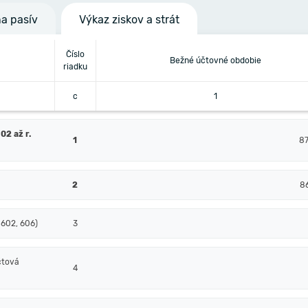
na pasív
Výkaz ziskov a strát
Číslo
Bežné účtovné obdobie
riadku
c
1
02 až r.
1
8
2
8
 602, 606)
3
čtová
4