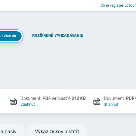
Čo je register účtov
ROZŠÍRENÉ VYHĽADÁVANIE
J ZNOVA
Dokument:
PDF veľkosť 4 212 KB
Dokument:
PDF 
Stiahnuť
Stiahnuť
na pasív
Výkaz ziskov a strát