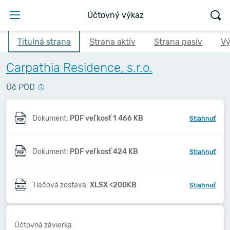
Účtovný výkaz
Titulná strana
Strana aktív
Strana pasív
Vý
Carpathia Residence, s.r.o.
Úč POD
Dokument:
PDF veľkosť 1 466 KB
Stiahnuť
Dokument:
PDF veľkosť 424 KB
Stiahnuť
Tlačová zostava:
XLSX <200KB
Stiahnuť
Účtovná závierka