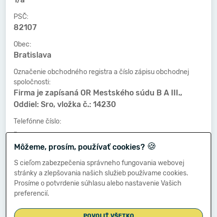
PSČ:
82107
Obec:
Bratislava
Označenie obchodného registra a číslo zápisu obchodnej
spoločnosti:
Firma je zapísaná OR Mestského súdu B A III.,
Oddiel: Sro, vložka č.: 14230
Telefónne číslo:
-
🍪
Môžeme, prosím, používať cookies?
Faxové číslo:
-
S cieľom zabezpečenia správneho fungovania webovej
stránky a zlepšovania našich služieb používame cookies.
E-mailová adresa:
Prosíme o potvrdenie súhlasu alebo nastavenie Vašich
-
preferencií.
POVOLIŤ VŠETKO