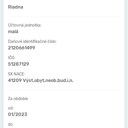
Riadna
Účtovná jednotka:
malá
Daňové identifikačné číslo:
2120661499
IČO:
51287129
SK NACE:
41209 Výst.obyt,neob.bud.i.n.
Za obdobie
od:
01/2023
do: