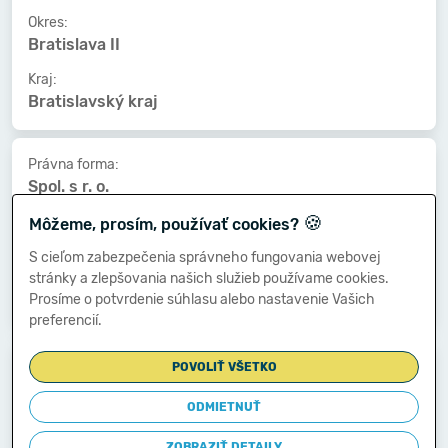
Okres:
Bratislava II
Kraj:
Bratislavský kraj
Právna forma:
Spol. s r. o.
🍪
Kat. veľkosti:
Môžeme, prosím, používať cookies?
nezistený
S cieľom zabezpečenia správneho fungovania webovej
Druh vlastníctva:
stránky a zlepšovania našich služieb používame cookies.
Súkromné tuzemské
Prosíme o potvrdenie súhlasu alebo nastavenie Vašich
preferencií.
Dátum vzniku:
POVOLIŤ VŠETKO
11.01.2018
ODMIETNUŤ
Dátum zániku:
-
ZOBRAZIŤ DETAILY