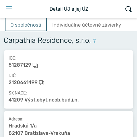
Detail ÚJ a jej ÚZ
O spoločnosti
Individuálne účtovné závierky
Carpathia Residence, s.r.o.
IČO:
51287129
DIČ:
2120661499
SK NACE:
41209 Výst.obyt,neob.bud.i.n.
Adresa:
Hradská 1/a
82107 Bratislava-Vrakuňa